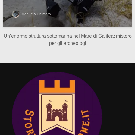
Manuela Chimera
Un’enorme struttura sottomarina nel Mare di Galilea: mistero
per gli archeologi