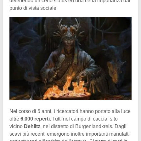
detenendo un certo status ed una certa importanza dal
punto di vista sociale.
Nel corso di 5 anni, i ricercatori hanno portato alla luce
oltre
6.000 reperti
. Tutti nel campo di caccia, sito
vicino
Dehlitz
, nel distretto di Burgenlandkreis. Dagli
scavi più recenti emergono inoltre importanti manufatti