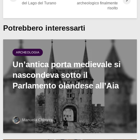
del Lago del Turano
archeologico finalmente
risolto
Potrebbero interessarti
ARCHEOLOGIA
Un’antica porta medievale si
nascondeva sotto il
Parlamento olandese all’Aia
Manuela Chimera