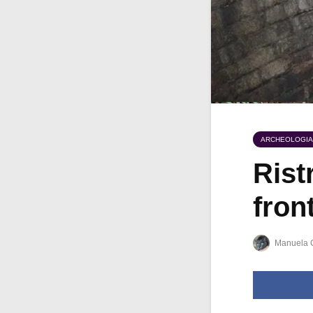
ARCHEOLOGIA
Rist
fron
Manuela 