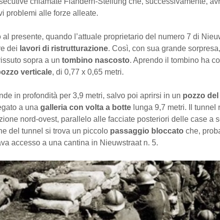
secutive chiamate Flandern-Stellung che, successivamente, av
i problemi alle forze alleate.
al presente, quando l’attuale proprietario del numero 7 di Nieu
re dei
lavori di ristrutturazione
. Così, con sua grande sorpresa,
vissuto sopra a un
tombino nascosto
. Aprendo il tombino ha co
ozzo verticale
, di 0,77 x 0,65 metri.
nde in profondità per 3,9 metri, salvo poi aprirsi in un
pozzo del 
egato a una
galleria con volta a botte
lunga 9,7 metri. Il tunnel
ezione nord-ovest, parallelo alle facciate posteriori delle case a 
ine del tunnel si trova un piccolo
passaggio bloccato
che, prob
va accesso a una cantina in Nieuwstraat n. 5.