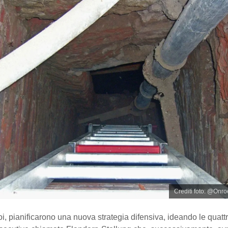
Crediti foto: @Onr
i, pianificarono una nuova strategia difensiva, ideando le quattr