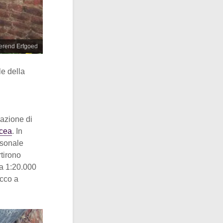
oerend Erfgoed
le della
azione di
ncea
. In
rsonale
rtirono
la 1:20.000
acco a