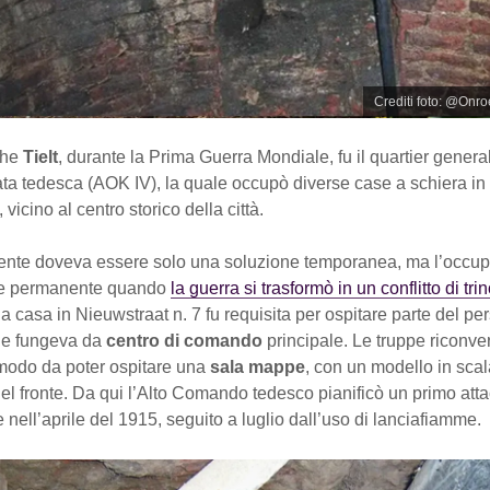
Crediti foto: @Onr
che
Tielt
, durante la Prima Guerra Mondiale, fu il quartier genera
ta tedesca (AOK IV), la quale occupò diverse case a schiera in
vicino al centro storico della città.
ente doveva essere solo una soluzione temporanea, ma l’occup
ne permanente quando
la guerra si trasformò in un conflitto di tri
 la casa in Nieuwstraat n. 7 fu requisita per ospitare parte del pe
 e fungeva da
centro di comando
principale. Le truppe riconve
n modo da poter ospitare una
sala mappe
, con un modello in sca
del fronte. Da qui l’Alto Comando tedesco pianificò un primo att
 nell’aprile del 1915, seguito a luglio dall’uso di lanciafiamme.