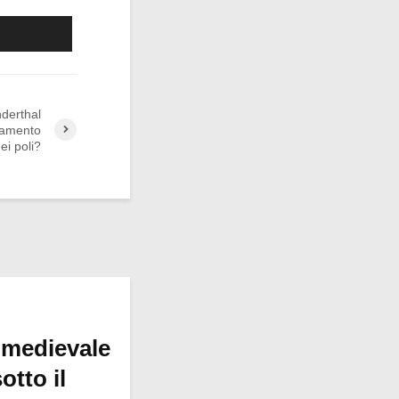
nderthal
tamento
ei poli?
 medievale
otto il