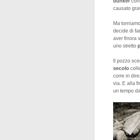
bunker
con
causato grav
Ma torniamo 
decide di fa
aver finora 
uno stretto
p
Il pozzo sce
secolo
coll
corre in dir
via. E alla f
un tempo da