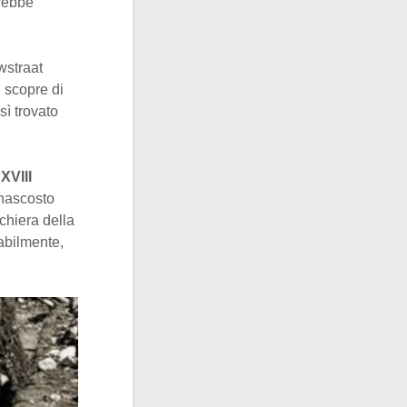
rebbe
wstraat
 scopre di
sì trovato
XVIII
 nascosto
schiera della
abilmente,