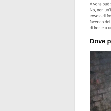
A volte può 
No, non un’i
trovato di f
facendo dei l
di fronte a 
Dove p