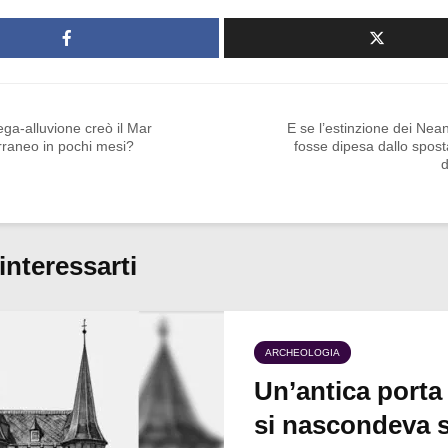
ga-alluvione creò il Mar
E se l’estinzione dei Nea
rraneo in pochi mesi?
fosse dipesa dallo spos
d
interessarti
ARCHEOLOGIA
Un’antica porta
si nascondeva s