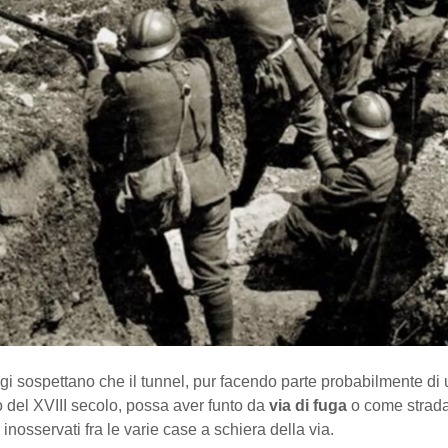
gi sospettano che il tunnel, pur facendo parte probabilmente di
 del XVIII secolo, possa aver funto da
via di fuga
o come strada
inosservati fra le varie case a schiera della via.