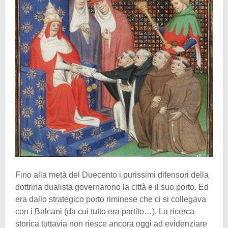
Fino alla metà del Duecento i purissimi difensori della
dottrina dualista governarono la città e il suo porto. Ed
era dallo strategico porto riminese che ci si collegava
con i Balcani (da cui tutto era partito…). La ricerca
storica tuttavia non riesce ancora oggi ad evidenziare