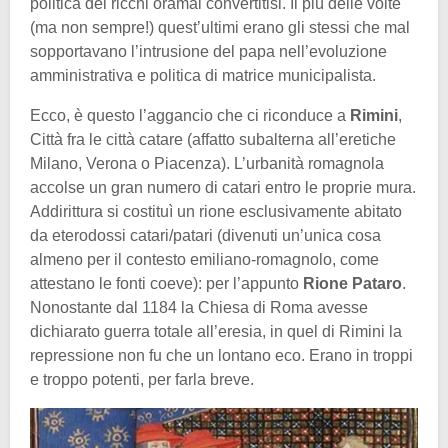
politica dei ricchi oramai convertitisi. Il più delle volte
(ma non sempre!) quest’ultimi erano gli stessi che mal
sopportavano l’intrusione del papa nell’evoluzione
amministrativa e politica di matrice municipalista.
Ecco, è questo l’aggancio che ci riconduce a
Rimini
,
Città fra le città catare (affatto subalterna all’eretiche
Milano, Verona o Piacenza). L’urbanità romagnola
accolse un gran numero di catari entro le proprie mura.
Addirittura si costituì un rione esclusivamente abitato
da eterodossi catari/patari (divenuti un’unica cosa
almeno per il contesto emiliano-romagnolo, come
attestano le fonti coeve): per l’appunto
Rione Pataro
.
Nonostante dal 1184 la Chiesa di Roma avesse
dichiarato guerra totale all’eresia, in quel di Rimini la
repressione non fu che un lontano eco. Erano in troppi
e troppo potenti, per farla breve.