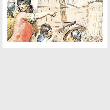
L’anno da cui tutto origina è il 1095.
Papa Urbano II
convoca in terra gallica il
Concilio di Clermont
per
sistemare delle questioni in sospeso con l’ecclesia
transalpina ma durante il viaggio, più o meno
all’altezza di Piacenza, lo intercettano dei messi
bizantini. Il messaggio da recapitare è urgente: serve
aiuto contro il turco che avanza in Anatolia, firmato
cordialmente dal
basileus
Alessio Comneno
. Bingo! Il
pontefice può ricondurre il
Santo Sepolcro
sotto la
sfera romana e al contempo diventare creditore di
quell’imperatore che da neppure mezzo secolo si