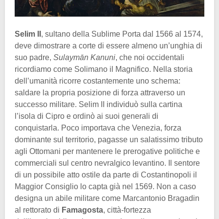
Selim II
, sultano della Sublime Porta dal 1566 al 1574,
deve dimostrare a corte di essere almeno un’unghia di
suo padre,
Sulaymān
Kanuni
, che noi occidentali
ricordiamo come Solimano il Magnifico. Nella storia
dell’umanità ricorre costantemente uno schema:
saldare la propria posizione di forza attraverso un
successo militare. Selim II individuò sulla cartina
l’isola di Cipro e ordinò ai suoi generali di
conquistarla. Poco importava che Venezia, forza
dominante sul territorio, pagasse un salatissimo tributo
agli Ottomani per mantenere le prerogative politiche e
commerciali sul centro nevralgico levantino. Il sentore
di un possibile atto ostile da parte di Costantinopoli il
Maggior Consiglio lo capta già nel 1569. Non a caso
designa un abile militare come Marcantonio Bragadin
al rettorato di
Famagosta
, città-fortezza