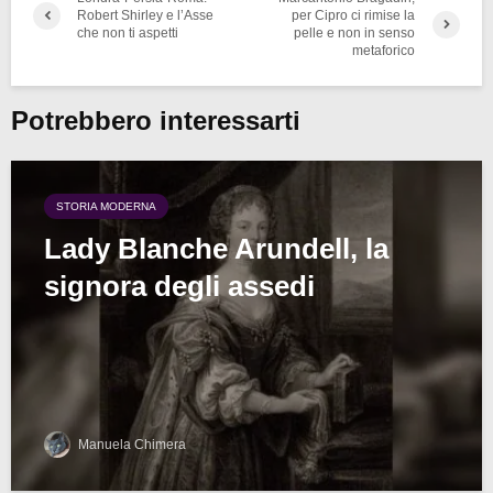
Robert Shirley e l’Asse
per Cipro ci rimise la
che non ti aspetti
pelle e non in senso
metaforico
Potrebbero interessarti
STORIA MODERNA
Lady Blanche Arundell, la
signora degli assedi
Manuela Chimera