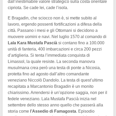
dall’inestimabile valore strategico sulla costa orientale
cipriota. Se cade lei, cade l’isola.
E Bragadin, che sciocco non è, si mette subito al
lavoro, ergendo possenti fortificazioni a difesa della
città. Passano i mesi e gli Ottomani si decidono a
muovere uomini e navi. Nel luglio 1570 al comando di
Lala Kara Mustafa Pascià
si contano fino a 100.000
unità di fanteria, 400 imbarcazioni e circa 200 pezzi
d’artiglieria. Si tenta l’immediata conquista di
Limassol, la quale resiste. La seconda manovra
musulmana crea però una testa di ponte a Nicosia,
protetta fino ad agosto dall’altro comandante
veneziano Niccolò Dandolo. La testa di quest’ultimo
recapitata a Marcantonio Bragadin è un monito
chiarissimo. Arrendersi è un’opzione saggia, non per il
fedele veneziano. Lala Mustafa Pascià inizia nel
settembre dello stesso anno quello che passerà alla
storia come
l’Assedio di Famagosta
. Episodio