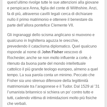
quest’ultimo rivolge tutte le sue attenzioni alla giovane
e perspicace Anna, figlia del conte di Wilthshire. Anzi,
fa di più, attraverso cavilli legali cerca di dichiarare
nullo il primo matrimonio e ottenere il benestare da
parte dell’allora pontefice Clemente VII.
Gli ingranaggi dello scisma anglicano si muovono e
qualcuno in Inghilterra aguzza le orecchie,
prevedendo il cataclisma diplomatico. Quel qualcuno
risponde al nome di J
ohn Fisher
vescovo di
Rochester, anche se non molto influente a corte, è
ritenuto da buona parte del mondo intellettuale
cattolico il più grande teologo europeo, almeno a quel
tempo. La sua parola conta un minimo. Peccato che
Fisher sia uno strenuo difensore della legittimità
matrimoniale tra l’aragonese e il Tudor. Dal 1529 al ’31
l’umanista britannico si schiera un po’ contro tutto e
tutti, cadendo vittima di intimidazioni molto più fisiche
che verbali.