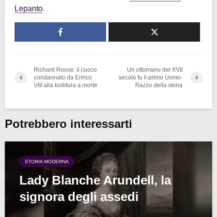
Lepanto
.
Richard Roose: il cuoco
Un ottomano del XVII
condannato da Enrico
secolo fu il primo Uomo-
VIII alla bollitura a morte
Razzo della storia
Potrebbero interessarti
STORIA MODERNA
Lady Blanche Arundell, la
signora degli assedi