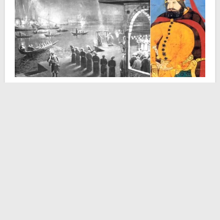
Quell’uomo si chiamava
Lagâri Hasan Çelebi
e le sue
gesta sono a noi note grazie alla penna dell’autorevole
scrittore
Evliya Çelebi
. Sebbene la fonte sia una delle
più accreditate (è anche grazie a lui se conosciamo
con peculiare meticolosità le sembianze della
Costantinopoli primo-seicentesca) il fatto che solo egli
ne parli, per di più inserendo l’accaduto in un contesto
letterario dalle tinte verosimili, lascia un po’ perplessi
sulla veridicità dell’episodio. Ma tant’è, vale comunque
raccontare questa storia.