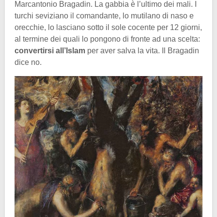
Marcantonio Bragadin. La gabbia è l’ultimo dei mali. I
turchi seviziano il comandante, lo mutilano di naso e
orecchie, lo lasciano sotto il sole cocente per 12 giorni,
al termine dei quali lo pongono di fronte ad una scelta:
convertirsi all’Islam
per aver salva la vita. Il Bragadin
dice no.