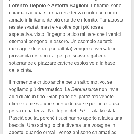
Lorenzo Tiepolo
e
Astorre Baglioni
. Entrambi sono
chiamati ad una strenua resistenza contro un corpo
armato infinitamente più grande e rifornito. Famagosta
resiste svariati mesi e va oltre ogni più rosea
aspettativa, visto l’ingegno tattico militare che i vertici
ottomani pongono in essere. Un esempio su tutti:
montagne di terra (poi battuta) vengono riversate in
prossimità delle mura, per poi scavare gallerie
sotterranee e piazzare cariche esplosive alla base
della cinta.
Il momento è critico anche per un altro motivo, se
vogliamo più drammatico. La
Serenissima
non invia
aiuti di alcun tipo. Gran parte del patriziato veneto
ritiene come sia uno spreco di risorse per una causa
persa in partenza. Nel luglio del 1571 Lala Mustafa
Pascià esulta, perché i suoi hanno aperto a fatica una
breccia. Uno spiraglio che diventa una voragine in
agosto, quando ormai i veneziani sono chiamati ad