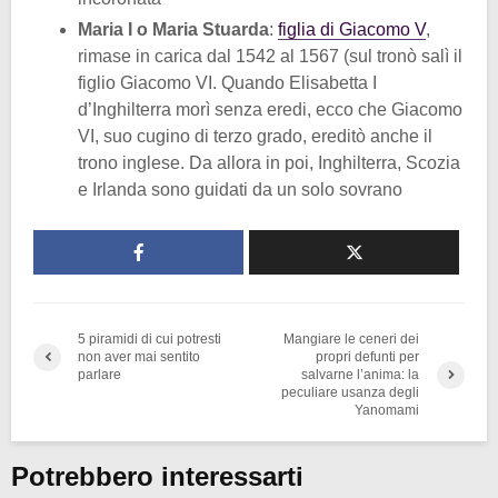
Maria I o Maria Stuarda
:
figlia di Giacomo V
,
rimase in carica dal 1542 al 1567 (sul tronò salì il
figlio Giacomo VI. Quando Elisabetta I
d’Inghilterra morì senza eredi, ecco che Giacomo
VI, suo cugino di terzo grado, ereditò anche il
trono inglese. Da allora in poi, Inghilterra, Scozia
e Irlanda sono guidati da un solo sovrano
5 piramidi di cui potresti
Mangiare le ceneri dei
non aver mai sentito
propri defunti per
parlare
salvarne l’anima: la
peculiare usanza degli
Yanomami
Potrebbero interessarti