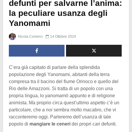
defunti per salvarne l’anima:
la peculiare usanza degli
Yanomami
Nicola Comerci
14 Ottobre 2024
C’era già capitato di parlare della splendida
popolazione degli Yanomami, abitanti della terra
compresa tra il bacino del fiume Orinoco e quello del
Rio delle Amazzoni. Si tratta di un popolo con una
propria lingua, lo
yanomamö
appunto e di religione
animista. Ma proprio circa quest’ultimo aspetto c’è un
particolare, che
a noi
sembra molto macabro, che vi
racconteremo oggi. Parleremo dell’usanza di tale
popolo di
mangiare le ceneri
dei propri cari defunti.