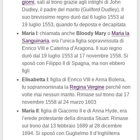
giorni
, salì al trono grazie agli intrighi di John
Dudley, il padre del marito (Guilford Dudley). Il
suo brevissimo regno durò dal 6 luglio 1553 al
19 luglio 1553, quando fu deposta e decapitata
Maria I
: chiamata anche
Bloody Mary
o
Maria la
Sanguinaria
, era l’unica figlia sopravvissuta di
Enrico VIII e Caterina d’Aragona. Il suo regno
durò dal 19 luglio 1553 al 17 novembre 1558. Si
sposò con Filippo II di Spagna, ma non ebbero
figli
Elisabetta I
: figlia di Enrico VIII e Anna Bolena,
fu soprannominata la
Regina Vergine
perché non
volle mai nessun marito. Rimase sul trono dal 17
novembre 1558 al 24 marzo 1603
Maria II
: figlia di Giacomo II e di Anna Hyde, era
l’erede protestante della dinastia Stuart. Rimase
sul trono dal 13 febbraio 1689 al 28 dicembre
1694. Si sposò con Guglielmo II d’Inghilterra