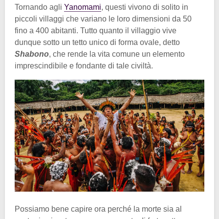
Tornando agli
Yanomami
, questi vivono di solito in
piccoli villaggi che variano le loro dimensioni da 50
fino a 400 abitanti. Tutto quanto il villaggio vive
dunque sotto un tetto unico di forma ovale, detto
Shabono
, che rende la vita comune un elemento
imprescindibile e fondante di tale civiltà.
Possiamo bene capire ora perché la morte sia al