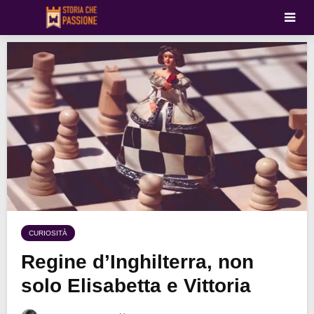
CURIOSITÀ
Regine d’Inghilterra, non
solo Elisabetta e Vittoria