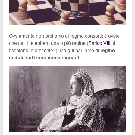
Ovviamente non parliamo di regine consorti: è ovvio
che tutti i re ebbero una o più regine (
Enrico VIII
, ti
fischiano le orecchie?). Ma qui parliamo di
regine
sedute sul trono come regnanti
.