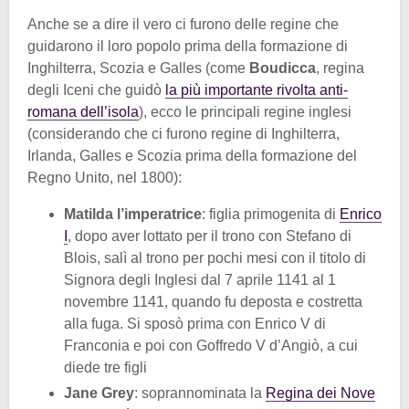
Anche se a dire il vero ci furono delle regine che
guidarono il loro popolo prima della formazione di
Inghilterra, Scozia e Galles (come
Boudicca
, regina
degli Iceni che guidò
la più importante rivolta anti-
romana dell’isola
), ecco le principali regine inglesi
(considerando che ci furono regine di Inghilterra,
Irlanda, Galles e Scozia prima della formazione del
Regno Unito, nel 1800):
Matilda l’imperatrice
: figlia primogenita di
Enrico
I
, dopo aver lottato per il trono con Stefano di
Blois, salì al trono per pochi mesi con il titolo di
Signora degli Inglesi dal 7 aprile 1141 al 1
novembre 1141, quando fu deposta e costretta
alla fuga. Si sposò prima con Enrico V di
Franconia e poi con Goffredo V d’Angiò, a cui
diede tre figli
Jane Grey
: soprannominata la
Regina dei Nove