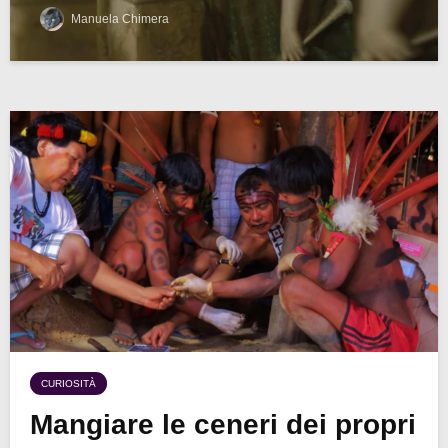
Manuela Chimera
CURIOSITÀ
Mangiare le ceneri dei propri