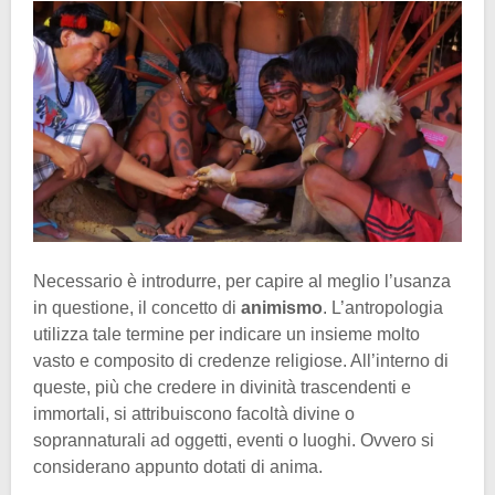
Necessario è introdurre, per capire al meglio l’usanza
in questione, il concetto di
animismo
. L’antropologia
utilizza tale termine per indicare un insieme molto
vasto e composito di credenze religiose. All’interno di
queste, più che credere in divinità trascendenti e
immortali, si attribuiscono facoltà divine o
soprannaturali ad oggetti, eventi o luoghi. Ovvero si
considerano appunto dotati di anima.