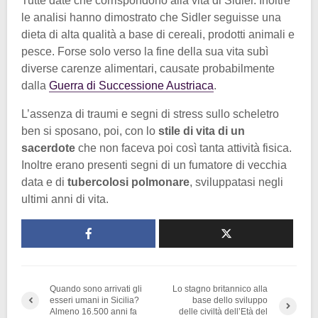
Tutte date che corrispondono alla vita di Sidler. Inoltre
le analisi hanno dimostrato che Sidler seguisse una
dieta di alta qualità a base di cereali, prodotti animali e
pesce. Forse solo verso la fine della sua vita subì
diverse carenze alimentari, causate probabilmente
dalla
Guerra di Successione Austriaca
.
L’assenza di traumi e segni di stress sullo scheletro
ben si sposano, poi, con lo
stile di vita di un
sacerdote
che non faceva poi così tanta attività fisica.
Inoltre erano presenti segni di un fumatore di vecchia
data e di
tubercolosi polmonare
, sviluppatasi negli
ultimi anni di vita.
Quando sono arrivati gli
Lo stagno britannico alla
esseri umani in Sicilia?
base dello sviluppo
Almeno 16.500 anni fa
delle civiltà dell’Età del