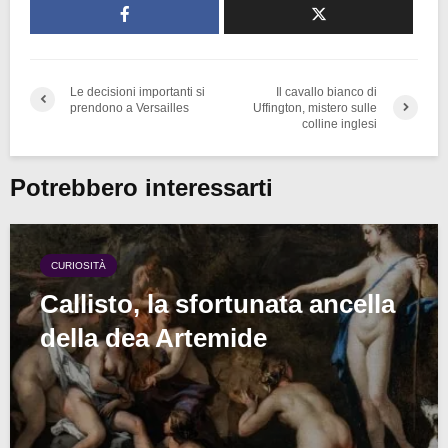
Le decisioni importanti si
Il cavallo bianco di
prendono a Versailles
Uffington, mistero sulle
colline inglesi
Potrebbero interessarti
CURIOSITÀ
Callisto, la sfortunata ancella
della dea Artemide