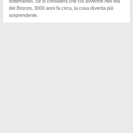
sotterraneo. Se si considera che ciò avvenne nell’età
del Bronzo, 3000 anni fa circa, la cosa diventa più
sorprendente.
La datazione iniziale faceva risalire la misteriosa
opera però al periodo dell’Età del Ferro, a causa di
immagini di cavalli simili riscontrati su monete di quel
tempo. Ma in realtà alcune leggende voglio che quello
rappresentato non sia un cavallo ma il drago che San
Giorgio, patrono di Inghilterra sconfisse. Il
sangue
sgorgato dalla ferita del mostro avrebbe creato la
figura sul terreno, dove, per maledizione, non sarebbe
cresciuta più l’erba.