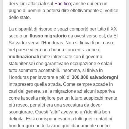
dei vicini affacciati sul
Pacifico
; anche qui era un
pugno di uomini a potersi dire effettivamente al vertice
dello stato.
La disparità di risorse e spazi comportò per tutto il XX
secolo un
flusso migratorio
da ovest verso est, da El
Salvador verso l’Honduras. Non si finiva lì per caso:
nel paese vi era una buona concentrazione di
multinazionali
(tutte intrecciate con il governo
statunitense) che garantivano occupazione e salari
tutto sommato accettabili. Insomma, si finiva in
Honduras per lavorare e più di
300.000 salvadoregni
intrapresero quella strada. Come sempre accade in
casi del genere, se la migrazione ad alcuni appariva
come la scelta migliore per un futuro auspicabilmente
più roseo, per altri era una seccatura da dover
scongiurare. Questi “altri” avevano un’identità ben
definita. Essi corrispondevano a tutti quei contadini
honduregni che lottavano quotidianamente contro