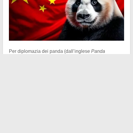
Per diplomazia dei panda (dall’inglese
Panda
Diplomacy
, dunque al singolare) s’intende una
specifica strategia posta in atto da Pechino almeno a
partire dai primi anni ’40 del XX secolo, la quale
prevedeva, e prevede ancora oggi, il prestito di panda
come
strumento diplomatico
volto a rafforzare la
propria immagine internazionale. La
Repubblica
Popolare Cinese
nasce ufficialmente nel 1949; non
esattamente un evento accolto con gioia e
soddisfazione da ogni lato del globo. Il gigante
asiatico, nella sua accezione comunista, decise allora
di stabilizzare la propria posizione facendo leva su