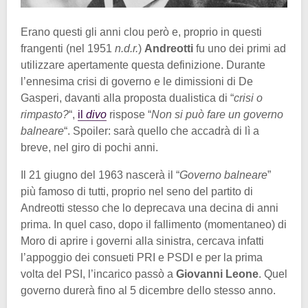
Erano questi gli anni clou però e, proprio in questi
frangenti (nel 1951
n.d.r.
)
Andreotti
fu uno dei primi ad
utilizzare apertamente questa definizione. Durante
l’ennesima crisi di governo e le dimissioni di De
Gasperi, davanti alla proposta dualistica di “
crisi o
rimpasto?
“,
il
divo
rispose “
Non si può fare un governo
balneare
“. Spoiler: sarà quello che accadrà di lì a
breve, nel giro di pochi anni.
Il 21 giugno del 1963 nascerà il “
Governo balneare
”
più famoso di tutti, proprio nel seno del partito di
Andreotti stesso che lo deprecava una decina di anni
prima. In quel caso, dopo il fallimento (momentaneo) di
Moro di aprire i governi alla sinistra, cercava infatti
l’appoggio dei consueti PRI e PSDI e per la prima
volta del PSI, l’incarico passò a
Giovanni Leone
. Quel
governo durerà fino al 5 dicembre dello stesso anno.