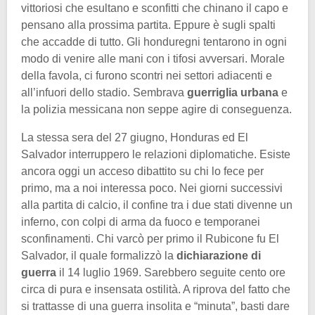
vittoriosi che esultano e sconfitti che chinano il capo e
pensano alla prossima partita. Eppure è sugli spalti
che accadde di tutto. Gli honduregni tentarono in ogni
modo di venire alle mani con i tifosi avversari. Morale
della favola, ci furono scontri nei settori adiacenti e
all’infuori dello stadio. Sembrava
guerriglia urbana
e
la polizia messicana non seppe agire di conseguenza.
La stessa sera del 27 giugno, Honduras ed El
Salvador interruppero le relazioni diplomatiche. Esiste
ancora oggi un acceso dibattito su chi lo fece per
primo, ma a noi interessa poco. Nei giorni successivi
alla partita di calcio, il confine tra i due stati divenne un
inferno, con colpi di arma da fuoco e temporanei
sconfinamenti. Chi varcò per primo il Rubicone fu El
Salvador, il quale formalizzò la
dichiarazione di
guerra
il 14 luglio 1969. Sarebbero seguite cento ore
circa di pura e insensata ostilità. A riprova del fatto che
si trattasse di una guerra insolita e “minuta”, basti dare