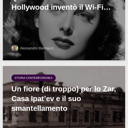
Hollywood inventò il Wi-Fi…
Alessandro Marinucci
STORIA CONTEMPORANEA
Un fiore (di troppo) per lo Zar,
Casa Ipat’ev e il suo
smantellamento