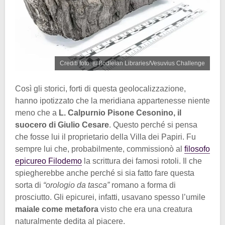
Crediti foto: @Bodleian Libraries/Vesuvius Challenge
Così gli storici, forti di questa geolocalizzazione,
hanno ipotizzato che la meridiana appartenesse niente
meno che a
L. Calpurnio Pisone Cesonino, il
suocero di Giulio Cesare
. Questo perché si pensa
che fosse lui il proprietario della Villa dei Papiri. Fu
sempre lui che, probabilmente, commissionò al
filosofo
epicureo Filodemo
la scrittura dei famosi rotoli. Il che
spiegherebbe anche perché si sia fatto fare questa
sorta di
“orologio da tasca”
romano a forma di
prosciutto. Gli epicurei, infatti, usavano spesso l’umile
maiale come metafora
visto che era una creatura
naturalmente dedita al piacere.