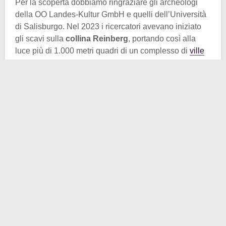
Per la scoperta dobbiamo ringraziare gli archeologi
della OO Landes-Kultur GmbH e quelli dell’Università
di Salisburgo. Nel 2023 i ricercatori avevano iniziato
gli scavi sulla
collina Reinberg
, portando così alla
luce più di 1.000 metri quadri di un complesso di
ville
romane
assai vasto e articolato. Punta di diamante di
tale complesso erano tre
pavimenti a mosaico
ben
conservati.
Fra di essi spiccava quello che raffigurava una
scena
acquatica
con due delfini che sembravano nuotare in
acqua. Secondo i ricercatori il mosaico risale al II
secolo d.C. ed è una
“rarità assoluta”
per la zona
dell’Alta Austria.