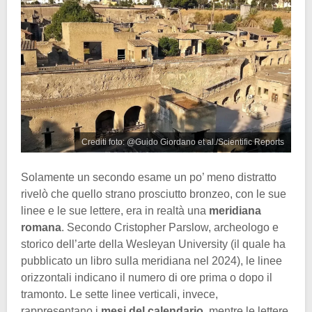
Crediti foto: @Guido Giordano et al./Scientific Reports
Solamente un secondo esame un po’ meno distratto
rivelò che quello strano prosciutto bronzeo, con le sue
linee e le sue lettere, era in realtà una
meridiana
romana
. Secondo Cristopher Parslow, archeologo e
storico dell’arte della Wesleyan University (il quale ha
pubblicato un libro sulla meridiana nel 2024), le linee
orizzontali indicano il numero di ore prima o dopo il
tramonto. Le sette linee verticali, invece,
rappresentano i
mesi del calendario
, mentre le lettere