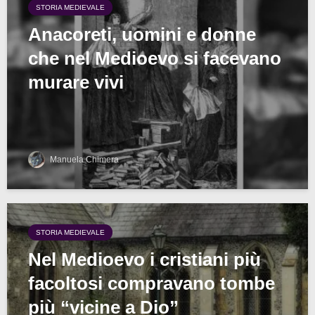
STORIA MEDIEVALE
Anacoreti, uomini e donne
che nel Medioevo si facevano
murare vivi
Manuela Chimera
STORIA MEDIEVALE
Nel Medioevo i cristiani più
facoltosi compravano tombe
più “vicine a Dio”