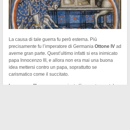
La causa di tale guerra fu però esterna. Più
precisamente fu l’imperatore di Germania
Ottone IV
ad
averne gran parte. Quest’ultimo infatti si era inimicato
papa Innocenzo III, e allora non era mai una buona
idea mettersi contro un papa, soprattutto se
carismatico come il succitato.
Innocenzo III
aveva scomunicato l’imperatore, e tale
mezzo era nel Medioevo efficacissimo. Essere
scomunicato voleva formalmente dire essere escluso
dalla comunità cristiana. In pratica però la scomunica
sollevava i cittadini dal dovere di obbedienza nei
confronti dell’imperatore. Dunque il problema era più
grande di quello che sembra.