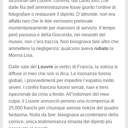
funzionari del Louvre, convinti, dal canto loro, che
dalle fila dell’amministrazione fosse giunto l’ordine di
fotografare o restaurare il dipinto. D’altronde, non era
affatto raro che le tele venissero prelevate
momentaneamente per mansioni di servizio. Il tempo
però passava e della Gioconda, nei meandri del
museo, non c’era traccia. Non bisognava fare altro che
ammettere la negligenza: qualcuno aveva
rubato
la
Monna Lisa.
Dalle sale del
Louvre
ai vertici di Francia, la notizia si
diffuse in men che non si dica. Le risonanze furono
globali, i provvedimenti per impedire l’espatrio molto
severi. I confini francesi furono serrati, navi e treni
ispezionati da cima a fondo. All’indomani del
mea
culpa
, il Louvre annunciò persino una ricompensa di
25.000 franchi per chiunque avesse notizie del quadro
fantasma. Nulla da fare: bisognava accontentarsi della
cornice, unica testimonianza rimasta del dipinto più