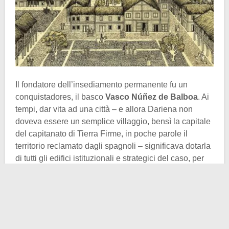
Il fondatore dell’insediamento permanente fu un
conquistadores, il basco
Vasco Núñez de Balboa
. Ai
tempi, dar vita ad una città – e allora Dariena non
doveva essere un semplice villaggio, bensì la capitale
del capitanato di Tierra Firme, in poche parole il
territorio reclamato dagli spagnoli – significava dotarla
di tutti gli edifici istituzionali e strategici del caso, per
non parlare delle infrastrutture e dei servizi.
Così nel giro di pochi anni sorsero dal nulla una
cattedrale, un ospedale con una cinquantina di posti
letto, il palazzo del governatore, una sorta di zecca e
infine il porto. Ovviamente l’infrastruttura più