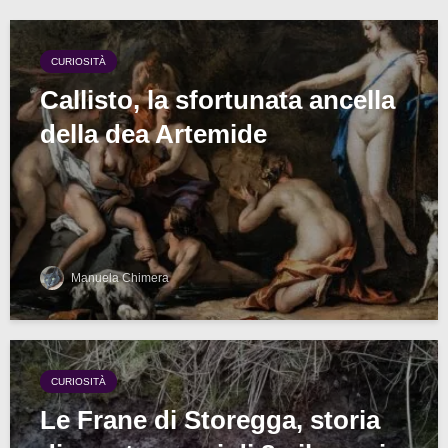
CURIOSITÀ
Callisto, la sfortunata ancella
della dea Artemide
Manuela Chimera
CURIOSITÀ
Le Frane di Storegga, storia