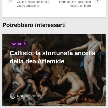
Giulio Cesare continua a
tribunale con l’accusa di
valere tantissimo
essere un ladro
Potrebbero interessarti
CURIOSITÀ
Callisto, la sfortunata ancella
della dea Artemide
Manuela Chimera