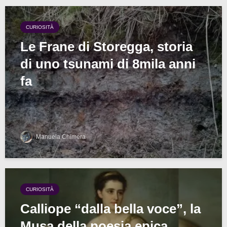
CURIOSITÀ
Le Frane di Storegga, storia
di uno tsunami di 8mila anni
fa
Manuela Chimera
CURIOSITÀ
Calliope “dalla bella voce”, la
Musa della poesia epica