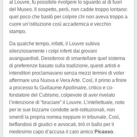
al Louvre, fu possibile rivolgere lo sguardo al di fuori
del Museo. Il sospetto, però, non cadde troppo lontano:
quel poco che bastò per colpire chi non aveva troppo a
cuore un’istituzione così accademica e vecchio
stampo.
Da qualche tempo, infatti, il Louvre subiva
silenziosamente i colpi inferti dai giovani
avanguardisti. Desiderosi di smantellare quel sistema
di preferenze basato sulla tradizione, questi artisti e
intenditori proclamavano senza mezzi termini di voler
affermare una Nuova e Vera Arte. Così, il primo a finire
a processo fu Guillaume Apollinaire, critico e co-
fondatore del Cubismo, colpevole di aver rivelato
l’intenzione di “bruciare” il Louvre. L’intellettuale, noto
per le sue bizzarre condotte anti-istituzionali, non
smentì la propria nomea neppure in tribunale. Così,
beffandosi di giudici e avvocati, tirò in ballo per il
medesimo capo d’accusa il caro amico
Picasso
.