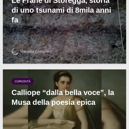
Le Frane di Storegga, storia
di uno tsunami di 8mila anni
fa
Manuela Chimera
CURIOSITÀ
Calliope “dalla bella voce”, la
Musa della poesia epica