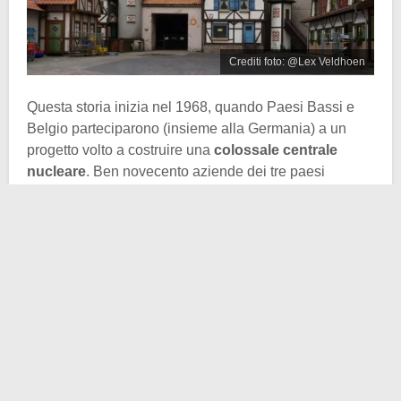
Crediti foto: @Lex Veldhoen
Questa storia inizia nel 1968, quando Paesi Bassi e
Belgio parteciparono (insieme alla Germania) a un
progetto volto a costruire una
colossale centrale
nucleare
. Ben novecento aziende dei tre paesi
lavorarono a questo prototipo di impianto “a duplice
uso”, arrivando ad avere un massimo di 1.500 operai
nel cantiere.
Han Groot Obbink, direttore generale del parco, ha
spiegato che
la centrale nucleare era il cantiere più
grande del mondo
. Gli edifici, alti 65 metri, sono
ancora parzialmente vuoti. E ancora adesso, dopo la
sua trasformazione, stanno sfruttando solamente un
terzo della sua capacità.