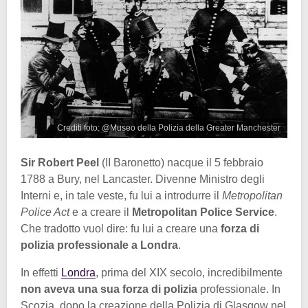
Crediti foto: @Museo della Polizia della Greater Manchester
Sir Robert Peel
(II Baronetto) nacque il 5 febbraio
1788 a Bury, nel Lancaster. Divenne Ministro degli
Interni e, in tale veste, fu lui a introdurre il
Metropolitan
Police Act
e a creare il
Metropolitan Police Service
.
Che tradotto vuol dire: fu lui a creare una
forza di
polizia professionale a Londra
.
In effetti
Londra
, prima del XIX secolo, incredibilmente
non aveva una sua forza di polizia
professionale. In
Scozia, dopo la creazione della Polizia di Glasgow nel