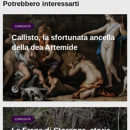
Potrebbero interessarti
CURIOSITÀ
Callisto, la sfortunata ancella
della dea Artemide
Manuela Chimera
CURIOSITÀ