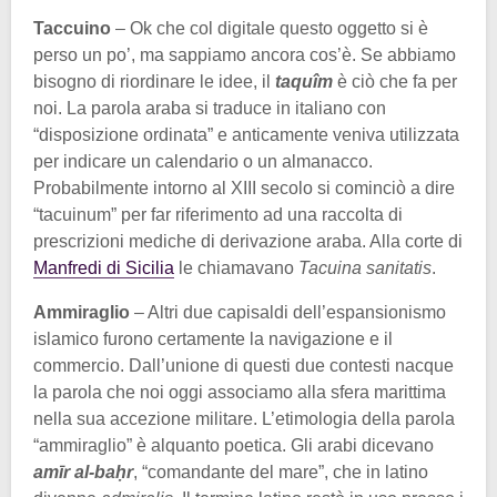
Taccuino
– Ok che col digitale questo oggetto si è
perso un po’, ma sappiamo ancora cos’è. Se abbiamo
bisogno di riordinare le idee, il
taquîm
è ciò che fa per
noi. La parola araba si traduce in italiano con
“disposizione ordinata” e anticamente veniva utilizzata
per indicare un calendario o un almanacco.
Probabilmente intorno al XIII secolo si cominciò a dire
“tacuinum” per far riferimento ad una raccolta di
prescrizioni mediche di derivazione araba. Alla corte di
Manfredi di Sicilia
le chiamavano
Tacuina sanitatis
.
Ammiraglio
– Altri due capisaldi dell’espansionismo
islamico furono certamente la navigazione e il
commercio. Dall’unione di questi due contesti nacque
la parola che noi oggi associamo alla sfera marittima
nella sua accezione militare. L’etimologia della parola
“ammiraglio” è alquanto poetica. Gli arabi dicevano
amīr al-baḥr
, “comandante del mare”, che in latino