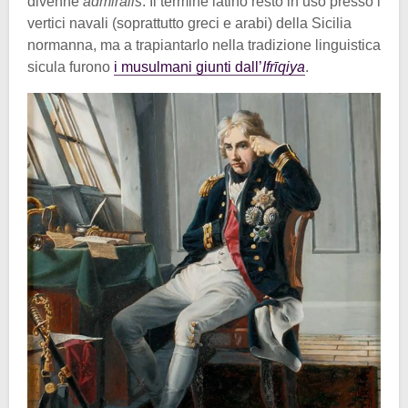
divenne
admiralis
. Il termine latino restò in uso presso i
vertici navali (soprattutto greci e arabi) della Sicilia
normanna, ma a trapiantarlo nella tradizione linguistica
sicula furono
i musulmani giunti dall’
Ifrīqiya
.