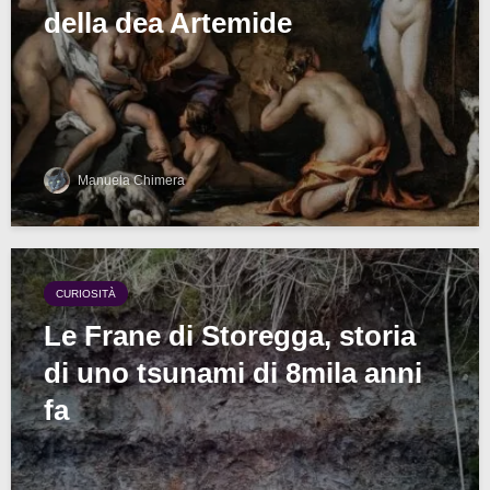
della dea Artemide
Manuela Chimera
CURIOSITÀ
Le Frane di Storegga, storia
di uno tsunami di 8mila anni
fa