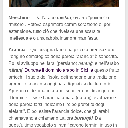
Meschino
– Dall’arabo
miskīn
, ovvero “povero” o
“misero”. Poteva esprimere commiserazione e, per
estensione, tutto ciò che rivelava una scarsità
intellettuale o una rabbia interiore manifesta.
Arancia
– Qui bisogna fare una piccola precisazione:
l’origine etimologica della parola “arancia” è sanscrita.
Poi si sviluppò nel farsi (persiano)
nāranǧ
, e nell’arabo
nāranj
.
Durante il dominio arabo in Sicilia
questo frutto
arricchì il suolo dell’isola, definendone una tradizione
agrumicola ancora oggi paradigmatica del territorio.
Aprendo il dizionario arabo, si noterà un distinguo per
il termine. Esiste l’arancia amara (nāranj), evoluzione
della parola farsi indicante il “cibo preferito degli
elefanti”. E poi esiste l’arancia dolce, che gli arabi
chiamavano e chiamano tutt’ora
burtuqāl
. Da
quest’ultimo vocabolo si ramificarono termini in uso in