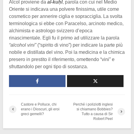
Alcol proviene da
al-kuḥl
, parola con cui nel Medio
Oriente si indicava una polvere finissima, utile come
cosmetico per annerire ciglia e sopracciglia. La svolta
terminologica si ebbe con Paracelso, arcinoto medico,
alchimista e astrologo svizzero d’epoca
rinascimentale. Egli fu il primo ad utilizzare la parola
“alcohol vini”
(“spirito di vino”) per indicare la parte più
nobile e distillata del vino. Poi la medicina e la chimica
presero in prestito il riferimento, omettendo “vini” e
sfruttandolo per ogni tipo di sostanza.
Castore e Polluce, chi
Perché i poliziotti inglesi
erano i Dioscuri, gli eroi
si chiamano Bobbies?
greci gemelli?
Tutto a causa di Sir
Robert Peel