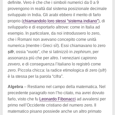
definite. Vero è che che i simboli numerici da 0 a 9
provengono in realtà dal sistema posizionale decimale
sviluppato in India. Gli arabi ebbero il merito di farlo
proprio (
chiamandolo loro stessi “sistema indiano”
), di
svilupparlo e di esportarlo altrove: come in Italia ad
esempio. In particolare, da noi introdussero lo zero,
che i Romani non avevano concepito come unità
numerica (mentre i Greci sì!). Essi chiamavano lo zero
ṣifr
, ossia “vuoto”, che si latinizzò in
zephirum
, per
assonanza più che per altro. I veneziani capirono
zevero
, e di conseguenza l’italiano lo registrò come
zero
. Piccola chicca: la radice etimologica di zero (
ṣifr
)
è la stessa per la parola “cifra”.
Algebra
– Restiamo nel campo della matematica. Nel
precedente paragrafo non l’ho citato, ma avrei dovuto
farlo, visto che fu
Leonardo Fibonacci
ad avvalersi per
primo nell’Occidente cristiano del numero zero. Il
matematico pisano possiede anche un altro primato