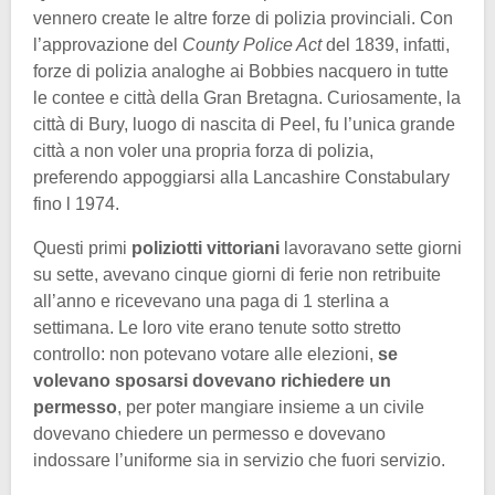
vennero create le altre forze di polizia provinciali. Con
l’approvazione del
County Police Act
del 1839, infatti,
forze di polizia analoghe ai Bobbies nacquero in tutte
le contee e città della Gran Bretagna. Curiosamente, la
città di Bury, luogo di nascita di Peel, fu l’unica grande
città a non voler una propria forza di polizia,
preferendo appoggiarsi alla Lancashire Constabulary
fino l 1974.
Questi primi
poliziotti vittoriani
lavoravano sette giorni
su sette, avevano cinque giorni di ferie non retribuite
all’anno e ricevevano una paga di 1 sterlina a
settimana. Le loro vite erano tenute sotto stretto
controllo: non potevano votare alle elezioni,
se
volevano sposarsi dovevano richiedere un
permesso
, per poter mangiare insieme a un civile
dovevano chiedere un permesso e dovevano
indossare l’uniforme sia in servizio che fuori servizio.