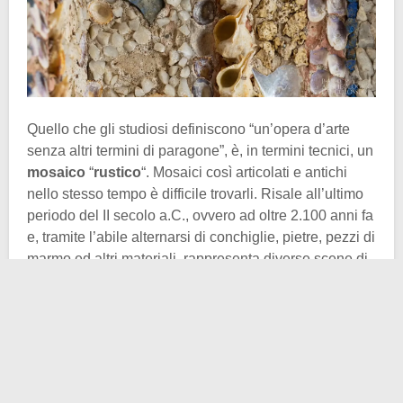
Quello che gli studiosi definiscono “un’opera d’arte
senza altri termini di paragone”, è, in termini tecnici, un
mosaico
“
rustico
“. Mosaici così articolati e antichi
nello stesso tempo è difficile trovarli. Risale all’ultimo
periodo del II secolo a.C., ovvero ad oltre 2.100 anni fa
e, tramite l’abile alternarsi di conchiglie, pietre, pezzi di
marmo ed altri materiali, rappresenta diverse scene di
una bellezza più unica che rara.
Pare che, originariamente, il mosaico in questione
ricoprisse ben
2 pareti
della stanza da pranzo
(anch’essa splendida) in cui è ubicato. I successivi
lavori di costruzione e modifica della
Domus
eliminarono una parte dell’opera. Elemento