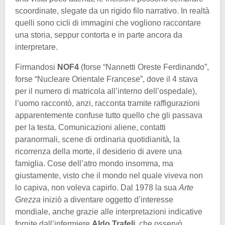
scoordinate, slegate da un rigido filo narrativo. In realtà
quelli sono cicli di immagini che vogliono raccontare
una storia, seppur contorta e in parte ancora da
interpretare.
Firmandosi
NOF4
(forse “Nannetti Oreste Ferdinando”,
forse “Nucleare Orientale Francese”, dove il 4 stava
per il numero di matricola all’interno dell’ospedale),
l’uomo raccontò, anzi, racconta tramite raffigurazioni
apparentemente confuse tutto quello che gli passava
per la testa. Comunicazioni aliene, contatti
paranormali, scene di ordinaria quotidianità, la
ricorrenza della morte, il desiderio di avere una
famiglia. Cose dell’atro mondo insomma, ma
giustamente, visto che il mondo nel quale viveva non
lo capiva, non voleva capirlo. Dal 1978 la sua
Arte
Grezza
iniziò a diventare oggetto d’interesse
mondiale, anche grazie alle interpretazioni indicative
fornite dall’infermiere
Aldo Trafeli
, che osservò