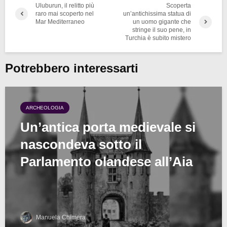
Uluburun, il relitto più
Scoperta
raro mai scoperto nel
un’antichissima statua di
Mar Mediterraneo
un uomo gigante che
stringe il suo pene, in
Turchia è subito mistero
Potrebbero interessarti
ARCHEOLOGIA
Un’antica porta medievale si
nascondeva sotto il
Parlamento olandese all’Aia
Manuela Chimera