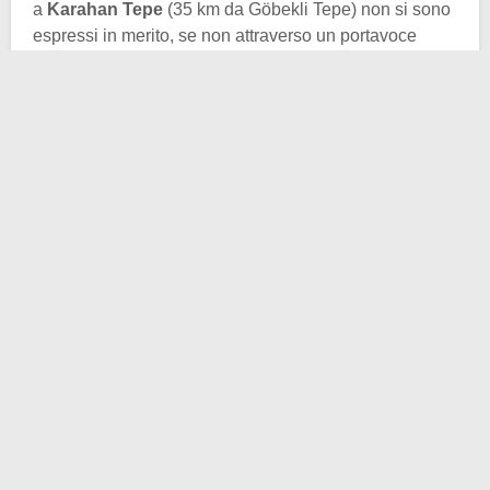
a
Karahan Tepe
(35 km da Göbekli Tepe) non si sono
espressi in merito, se non attraverso un portavoce
ministeriale turco. Tale dichiarazione è scarna di
dettagli (anche perché si tratta di una questione
recentissima e le analisi in merito sono appena
iniziate). Il comunicato comunque fornisce informazioni
per quanto riguarda la data, l’ora, il luogo della
scoperta, nonché un sommario riassunto sulle
sembianze della statua.
Affidandoci ai dati ministeriali, abbiamo intercettato le
parole di un noto studioso, il professore di antropologia
presso l’Università della Carolina del Nord a Chapel
Hill, Benjamin Arbuckle. Quest’ultimo ha commentato
la notizia, fornendo diversi spunti interessanti, sui quali
poter discutere e perché no, ipotizzare. Prima di tutto
inquadriamo la vicenda da un punto di vista tecnico: la
statua dell’uomo gigante si trova nel sito di Karahan
Tepe, uno dei siti templari, sorto grazie all’opera di