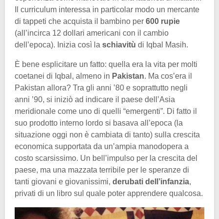
Il curriculum interessa in particolar modo un mercante
di tappeti che acquista il bambino per
600 rupie
(all’incirca 12 dollari americani con il cambio
dell’epoca). Inizia così la
schiavitù
di Iqbal Masih.
È bene esplicitare un fatto: quella era la vita per molti
coetanei di Iqbal, almeno in
Pakistan
. Ma cos’era il
Pakistan allora? Tra gli anni ’80 e soprattutto negli
anni ’90, si iniziò ad indicare il paese dell’Asia
meridionale come uno di quelli “emergenti”. Di fatto il
suo prodotto interno lordo si basava all’epoca (la
situazione oggi non è cambiata di tanto) sulla crescita
economica supportata da un’ampia manodopera a
costo scarsissimo. Un bell’impulso per la crescita del
paese, ma una mazzata terribile per le speranze di
tanti giovani e giovanissimi,
derubati dell’infanzia
,
privati di un libro sul quale poter apprendere qualcosa.