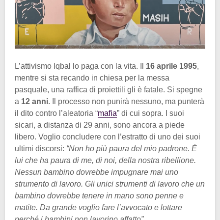
L’attivismo Iqbal lo paga con la vita. Il
16 aprile 1995
,
mentre si sta recando in chiesa per la messa
pasquale, una raffica di proiettili gli è fatale. Si spegne
a
12 anni
. Il processo non punirà nessuno, ma punterà
il dito contro l’aleatoria “
mafia
” di cui sopra. I suoi
sicari, a distanza di 29 anni, sono ancora a piede
libero. Voglio concludere con l’estratto di uno dei suoi
ultimi discorsi:
“Non ho più paura del mio padrone. È
lui che ha paura di me, di noi, della nostra ribellione.
Nessun bambino dovrebbe impugnare mai uno
strumento di lavoro. Gli unici strumenti di lavoro che un
bambino dovrebbe tenere in mano sono penne e
matite. Da grande voglio fare l’avvocato e lottare
perché i bambini non lavorino affatto”.