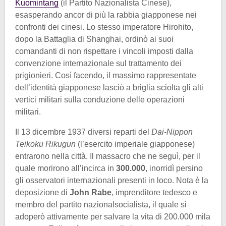
Kuomintang
(il Partito Nazionalista Cinese),
esasperando ancor di più la rabbia giapponese nei
confronti dei cinesi. Lo stesso imperatore Hirohito,
dopo la Battaglia di Shanghai, ordinò ai suoi
comandanti di non rispettare i vincoli imposti dalla
convenzione internazionale sul trattamento dei
prigionieri. Così facendo, il massimo rappresentate
dell’identità giapponese lasciò a briglia sciolta gli alti
vertici militari sulla conduzione delle operazioni
militari.
Il 13 dicembre 1937 diversi reparti del
Dai-Nippon
Teikoku Rikugun
(l’esercito imperiale giapponese)
entrarono nella città. Il massacro che ne seguì, per il
quale morirono all’incirca in
300.000
, inorridì persino
gli osservatori internazionali presenti in loco. Nota è la
deposizione di
John Rabe
, imprenditore tedesco e
membro del partito nazionalsocialista, il quale si
adoperò attivamente per salvare la vita di 200.000 mila