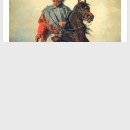
Guerra e pace, pace e guerra, termini naturalmente
antitetici. Non per
l’eroe dei due mondi
che anzi
protende per una loro consequenzialità, seguendo lo
stile di Tito Livio, per il quale la pace era il tempo della
prosperità posteriore alla guerra. Garibaldi non fece
mai segreto del significato che egli applicava al
concetto di rivoluzione, istante di rottura ed
emancipazione dei popoli. E se quel momento di
svolta interessava nel XIX secolo alcune delle nazioni
più importanti del
Vecchio Continente
, perché