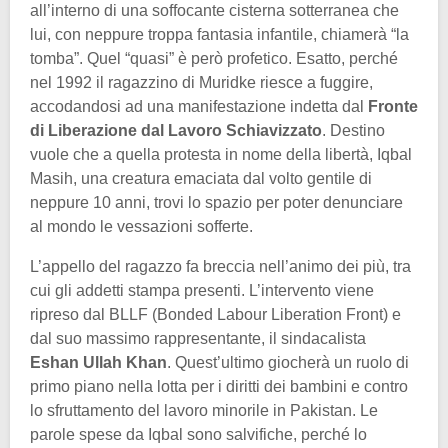
all’interno di una soffocante cisterna sotterranea che
lui, con neppure troppa fantasia infantile, chiamerà “la
tomba”. Quel “quasi” è però profetico. Esatto, perché
nel 1992 il ragazzino di Muridke riesce a fuggire,
accodandosi ad una manifestazione indetta dal
Fronte
di Liberazione dal Lavoro Schiavizzato
. Destino
vuole che a quella protesta in nome della libertà, Iqbal
Masih, una creatura emaciata dal volto gentile di
neppure 10 anni, trovi lo spazio per poter denunciare
al mondo le vessazioni sofferte.
L’appello del ragazzo fa breccia nell’animo dei più, tra
cui gli addetti stampa presenti. L’intervento viene
ripreso dal BLLF (Bonded Labour Liberation Front) e
dal suo massimo rappresentante, il sindacalista
Eshan Ullah Khan
. Quest’ultimo giocherà un ruolo di
primo piano nella lotta per i diritti dei bambini e contro
lo sfruttamento del lavoro minorile in Pakistan. Le
parole spese da Iqbal sono salvifiche, perché lo