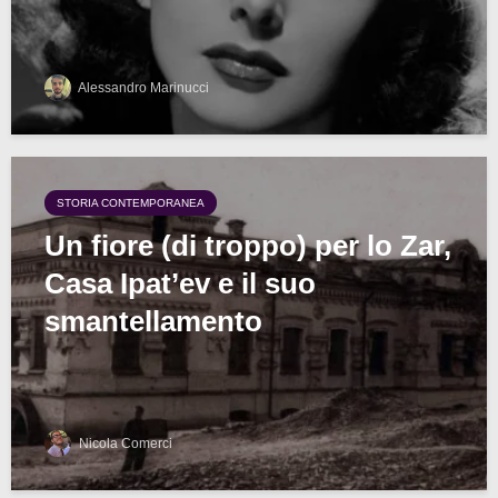
Alessandro Marinucci
STORIA CONTEMPORANEA
Un fiore (di troppo) per lo Zar,
Casa Ipat’ev e il suo
smantellamento
Nicola Comerci