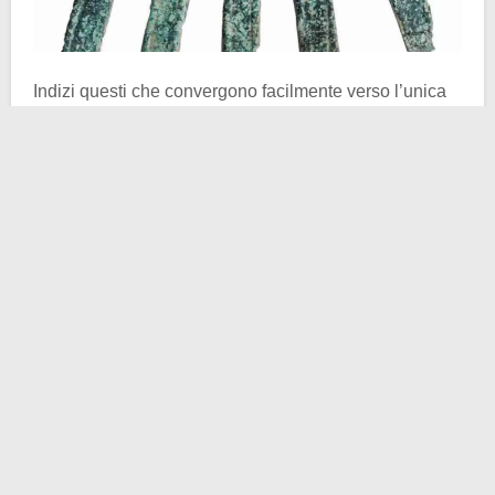
Indizi questi che convergono facilmente verso l’unica
opzione plausibile: i
Baschi
. Sappiamo come la terra
d’interesse archeologico fosse abitata duemila anni fa
dai cosiddetti Vasconi (
Vascones
). Di scritto essi non
hanno lasciato quasi niente, tranne qualche rarissima
eccezione. Per questa ragione nel corso degli ultimi
decenni si era fatta strada la teoria per la quale il
suddetto popolo fosse di tipo
pre-alfabetizzato
. La
mano di bronzo potrebbe smentire l’ipotesi. I risultati
dello studio hanno trovato spazio tra le pagine della
rivista culturale-scientifica
Antiquity
. Alcuni passaggi
dell’analisi possono aiutare nella comprensione
generale della scoperta.
“Un’analisi linguistica dettagliata suggerisce che la
scrittura presente sulla mano rappresenta un