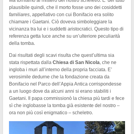
Ma torniamo al mistero del nostro scheletro. E’ del tutto
plausibile quindi, che il morto fosse uno dei cosiddetti
familiares
, appellativo con cui Bonifacio era solito
chiamare i Gaetani. Ciò doveva simboleggiare la
vicinanza tra lui e i suddetti aristocratici. Questo tipo di
referenza getta luce anche su un’ulteriore peculiarità
della tomba.
Dai risultati degli scavi risulta che quest’ultima sia
stata rispettata dalla
Chiesa di San Nicola
, che ne
ingloba i muri all’interno della propria facciata. E’
verosimile dedurne che la fondazione creata da
Bonifacio nel Parco dell’Appia Antica corrispondesse
a un luogo dove da alcuni anni si erano stabiliti i
Gaetani. Il papa commissionò la chiesa più tardi e fece
sì che inglobasse la tomba già esistente del nostro –
ora non più così enigmatico – scheletro.