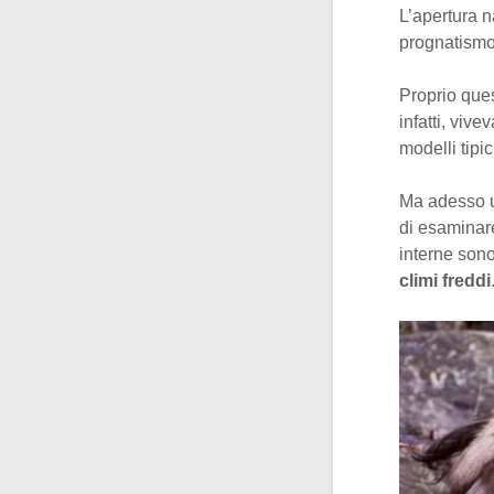
L’apertura na
prognatismo
Proprio ques
infatti, vive
modelli tipi
Ma adesso u
di esaminar
interne son
climi freddi