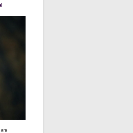
l
.
iare.