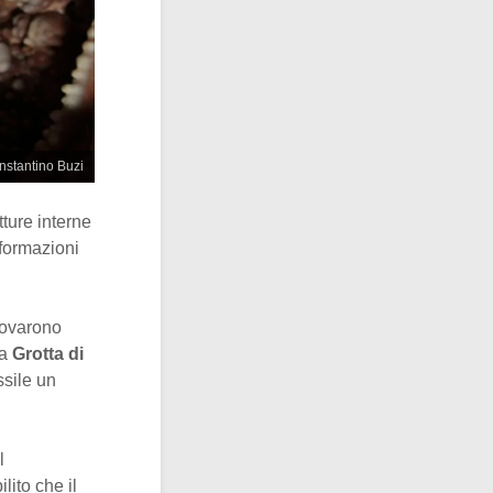
nstantino Buzi
tture interne
nformazioni
rovarono
la
Grotta di
ssile un
l
ito che il