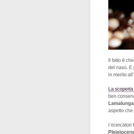
Il fatto è che
del naso. E 
in merito all’
La scoperta 
ben conserva
Lamalunga
aspetto che 
I ricercator
Pleistocen