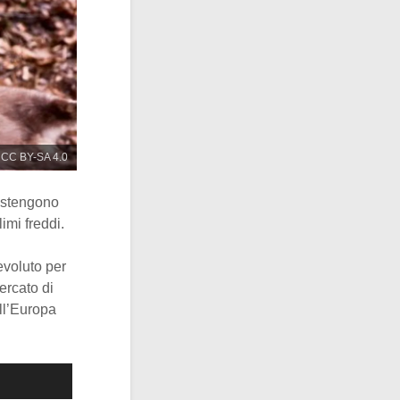
 CC BY-SA 4.0
sostengono
imi freddi.
evoluto per
cercato di
ll’Europa