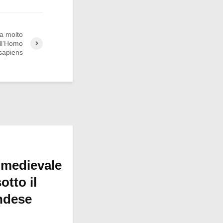
 a molto
ell’Homo
sapiens
 medievale
otto il
ndese