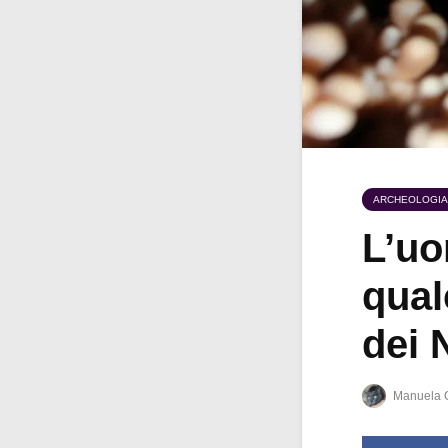
ARCHEOLOGIA
L’uo
qual
dei 
Manuela 