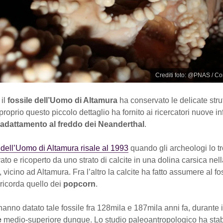
Crediti foto: @PNAS / Co
 il
fossile dell’Uomo di Altamura
ha conservato le delicate stru
proprio questo piccolo dettaglio ha fornito ai ricercatori nuove i
adattamento al freddo dei Neanderthal
.
dell’Uomo di Altamura risale al 1993
quando gli archeologi lo t
to e ricoperto da uno strato di calcite in una dolina carsica nel
, vicino ad Altamura. Fra l’altro la calcite ha fatto assumere al fo
ricorda quello dei
popcorn
.
i hanno datato tale fossile fra 128mila e 187mila anni fa, durante i
e
medio-superiore dunque. Lo studio paleoantropologico ha stabil