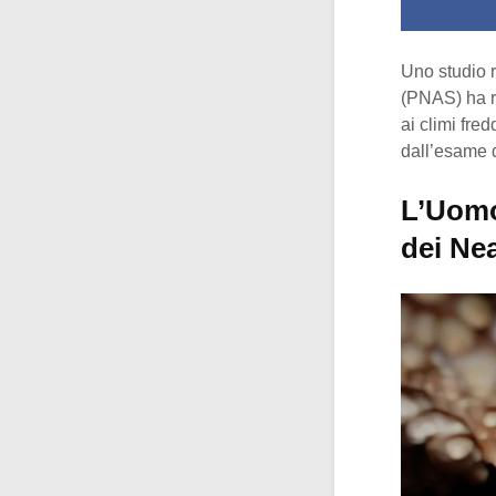
Uno studio 
(PNAS) ha ri
ai climi fred
dall’esame d
L’Uomo 
dei Ne