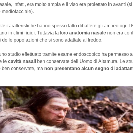
sale, infatti, era molto ampia e il viso era proiettato in avanti (si
 mediofacciale).
te caratteristiche hanno spesso fatto dibattere gli archeologi. I
vano in climi rigidi. Tuttavia la loro
anatomia nasale
non era con
ci delle popolazioni che si sono adattate al freddo.
no studio effettuato tramite esame endoscopico ha permesso ai 
e le
cavità nasali
ben conservate dell’Uomo di Altamura. Le stru
o ben conservate, ma
non presentano alcun segno di adattam
.