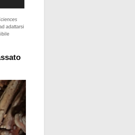
Sciences
ad adattarsi
ibile
assato