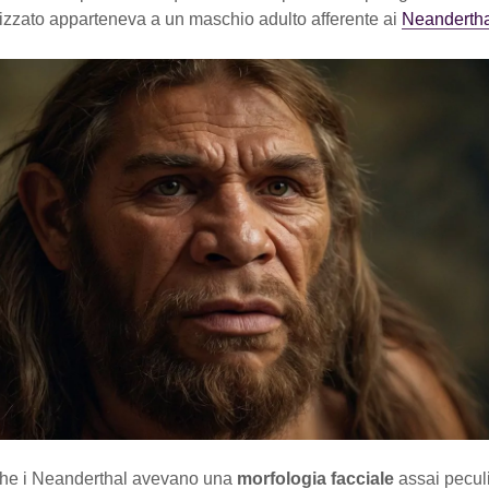
lizzato apparteneva a un maschio adulto afferente ai
Neandertha
he i Neanderthal avevano una
morfologia facciale
assai pecul