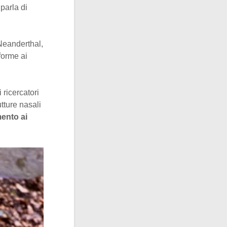
 parla di
 Neanderthal,
forme ai
ricercatori
tture nasali
ento ai