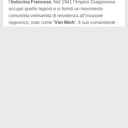
l’
Indocina Francese
. Nel 1941 l’Impero Giapponese
occupò quelle regioni e si formò un movimento
comunista vietnamita di resistenza all’invasore
nipponico, noto come “
Viet Minh
“. Il suo comandante
era Ho Chi Minh e l’obbiettivo era prima cacciare i
giapponesi e poi, a guerra finita, i francesi.