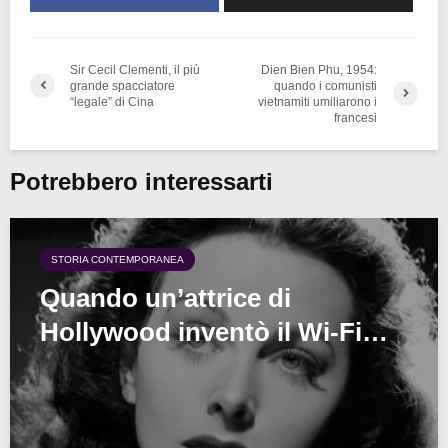
Sir Cecil Clementi, il più
Dien Bien Phu, 1954:
grande spacciatore
quando i comunisti
“legale” di Cina
vietnamiti umiliarono i
francesi
Potrebbero interessarti
STORIA CONTEMPORANEA
Quando un’attrice di
Hollywood inventò il Wi-Fi…