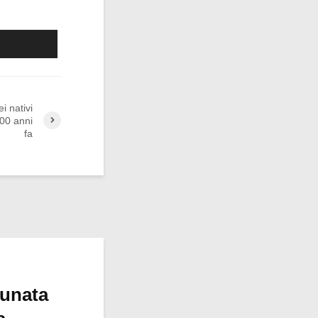
i nativi
000 anni
fa
tunata