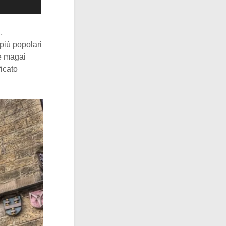
,
 più popolari
he magai
icato