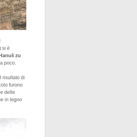
l
 si è
Hanuš zu
ra poco.
l risultato di
colo furono
e delle
ue in legno