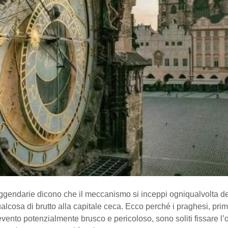
leggendarie dicono che il meccanismo si inceppi ogniqualvolta 
lcosa di brutto alla capitale ceca. Ecco perché i praghesi, prim
ento potenzialmente brusco e pericoloso, sono soliti fissare l’o