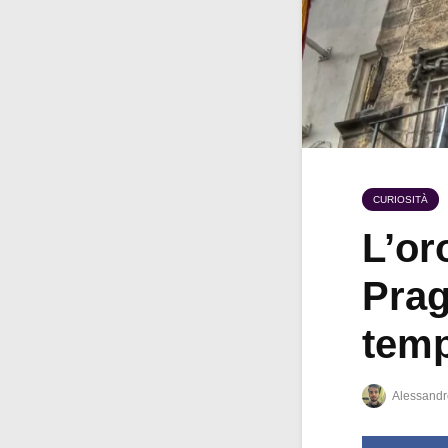
CURIOSITÀ
L’or
Prag
tem
Alessandr