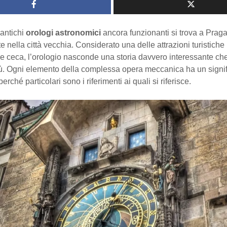
 antichi
orologi astronomici
ancora funzionanti si trova a Praga
 nella città vecchia. Considerato una delle attrazioni turistiche
le ceca, l’orologio nasconde una storia davvero interessante c
iù. Ogni elemento della complessa opera meccanica ha un signif
perché particolari sono i riferimenti ai quali si riferisce.