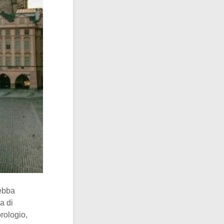
debba
a di
rologio,