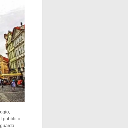
logio,
al pubblico
iguarda