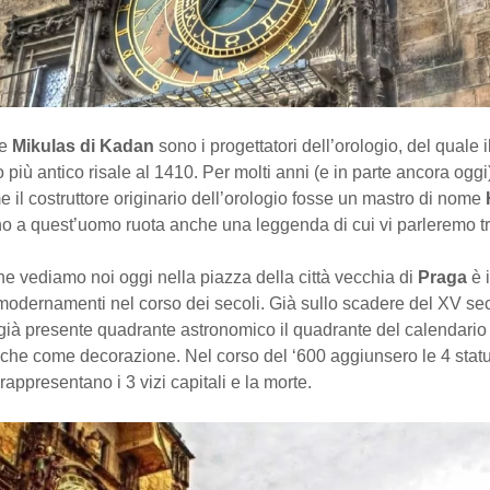
e
Mikulas di Kadan
sono i progettatori dell’orologio, del quale i
iù antico risale al 1410. Per molti anni (e in parte ancora oggi)
 il costruttore originario dell’orologio fosse un mastro di nome
rno a quest’uomo ruota anche una leggenda di cui vi parleremo t
he vediamo noi oggi nella piazza della città vecchia di
Praga
è i
modernamenti nel corso dei secoli. Già sullo scadere del XV se
già presente quadrante astronomico il quadrante del calendario 
iche come decorazione. Nel corso del ‘600 aggiunsero le 4 stat
 rappresentano i 3 vizi capitali e la morte.