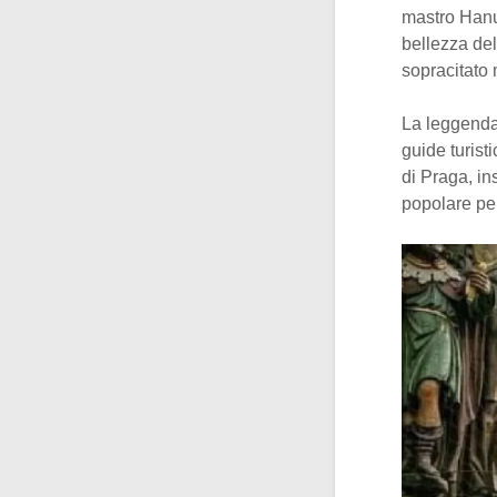
mastro Hanu
bellezza del
sopracitato 
La leggenda 
guide turis
di Praga, in
popolare per