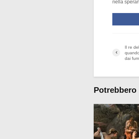
nella speran
Il re d
quando
dai fumi
Potrebbero 