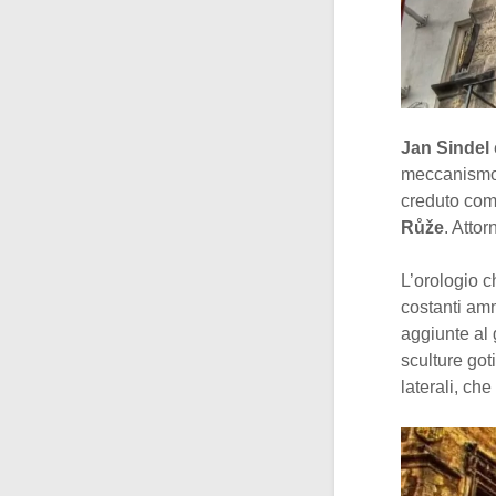
Jan Sindel
meccanismo p
creduto come
Růže
. Atto
L’orologio c
costanti am
aggiunte al 
sculture got
laterali, che