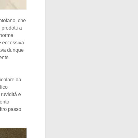
ptofano, che
 prodotti a
’enorme
ne eccessiva
trava dunque
ente
ticolare da
fico
ruvidità e
mento
altro passo