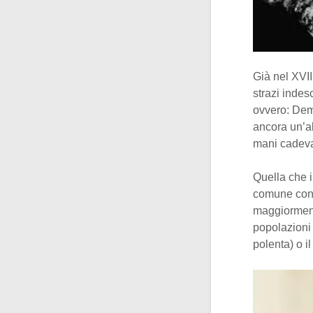
Già nel XVI
strazi indesc
ovvero: Dem
ancora un’al
mani cadeva 
Quella che 
comune con 
maggiormente
popolazioni 
polenta) o i