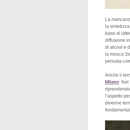
La mancanz
la sintetizz
base di latt
diffusione i
di alcool e 
la mosca
Si
pensata com
Anche il ter
Milano
. Nel
riprendendol
l’aspetto pe
divenne term
fondamental