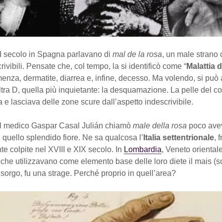
II secolo in Spagna parlavano di
mal de la rosa
, un male strano
rivibili. Pensate che, col tempo, la si identificò come “
Malattia d
enza, dermatite, diarrea e, infine, decesso. Ma volendo, si può
tra D, quella più inquietante: la desquamazione. La pelle del col
e lasciava delle zone scure dall’aspetto indescrivibile.
il medico Gaspar Casal Julián chiamò
male della rosa
poco ave
quello splendido fiore. Ne sa qualcosa l’
Italia settentrionale
, 
 colpite nel XVIII e XIX secolo. In
Lombardia
, Veneto orientale
che utilizzavano come elemento base delle loro diete il mais (so
l sorgo, fu una strage. Perché proprio in quell’area?