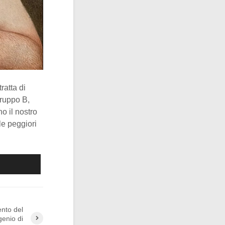
ratta di
gruppo B,
o il nostro
le peggiori
nto del
genio di