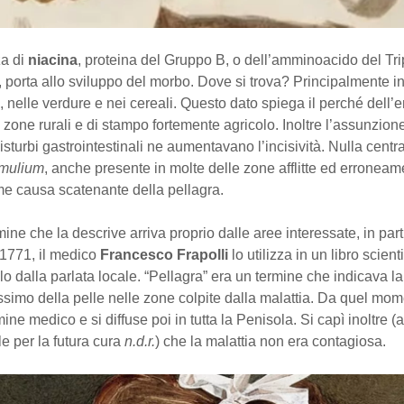
a di
niacina
, proteina del Gruppo B, o dell’amminoacido del Tri
a, porta allo sviluppo del morbo. Dove si trova? Principalmente in
e, nelle verdure e nei cereali. Questo dato spiega il perché dell
n zone rurali e di stampo fortemente agricolo. Inoltre l’assunzio
disturbi gastrointestinali ne aumentavano l’incisività. Nulla cen
mulium
, anche presente in molte delle zone afflitte ed erroneam
e causa scatenante della pellagra.
mine che la descrive arriva proprio dalle aree interessate, in par
 1771, il medico
Francesco Frapolli
lo utilizza in un libro scienti
o dalla parlata locale. “Pellagra” era un termine che indicava la 
ssimo della pelle nelle zone colpite dalla malattia. Da quel mo
ine medico e si diffuse poi in tutta la Penisola. Si capì inoltre (
e per la futura cura
n.d.r.
) che la malattia non era contagiosa.