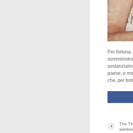
Per fortuna,
somministra
sostanzialme
paese, e mol
che, per for
The Thi
adoles