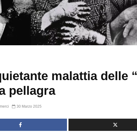
quietante malattia delle 
la pellagra
merci
30 Marzo 2025