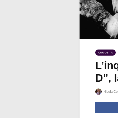
CURIOSITÀ
L’in
D”, 
Nicola Co