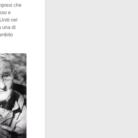
mpresi che
sso e
Uniti nel
à una di
 ambito