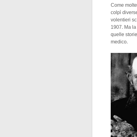
Come molte a
colpì diver
volentieri s
1907. Ma la 
quelle stori
medico.