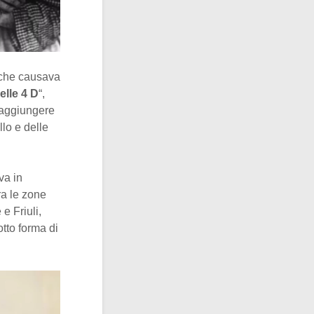
 che causava
elle 4 D
“,
 aggiungere
lo e delle
va in
fra le zone
 e Friuli,
tto forma di