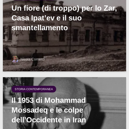
Un fiore (di troppo) per lo Zar,
Casa Ipat’ev e il suo
smantellamento
Nicola Comerci
STORIA CONTEMPORANEA
Il 1953 di Mohammad
Mossadeq e le colpe
dell’Occidente in Iran