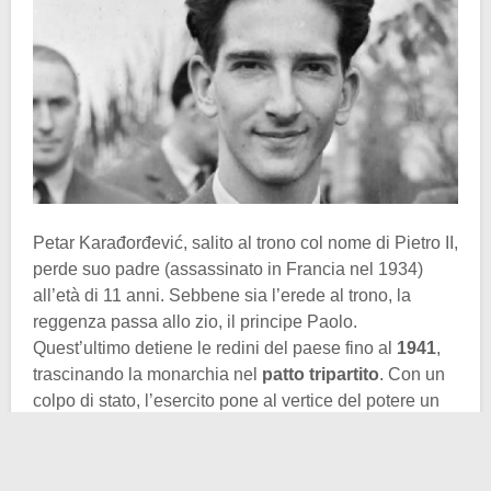
Petar Karađorđević, salito al trono col nome di Pietro II,
perde suo padre (assassinato in Francia nel 1934)
all’età di 11 anni. Sebbene sia l’erede al trono, la
reggenza passa allo zio, il principe Paolo.
Quest’ultimo detiene le redini del paese fino al
1941
,
trascinando la monarchia nel
patto tripartito
. Con un
colpo di stato, l’esercito pone al vertice del potere un
17enne Pietro II. Siamo in pieno conflitto, l’Europa è in
fiamme e la Jugoslavia non può di certo fare sogni
tranquilli.