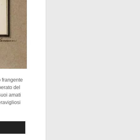
o frangente
perato del
suoi amati
ravigliosi