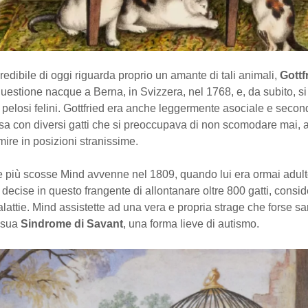
credibile di oggi riguarda proprio un amante di tali animali,
Gottf
uestione nacque a Berna, in Svizzera, nel 1768, e, da subito, s
e pelosi felini. Gottfried era anche leggermente asociale e second
asa con diversi gatti che si preoccupava di non scomodare mai, 
mire in posizioni stranissime.
 più scosse Mind avvenne nel 1809, quando lui era ormai adulto.
i decise in questo frangente di allontanare oltre 800 gatti, consid
malattie. Mind assistette ad una vera e propria strage che forse s
 sua
Sindrome di Savant
, una forma lieve di autismo.