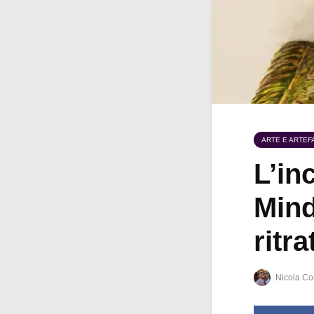
ARTE E ARTEFA
L’in
Mind
ritra
Nicola Co