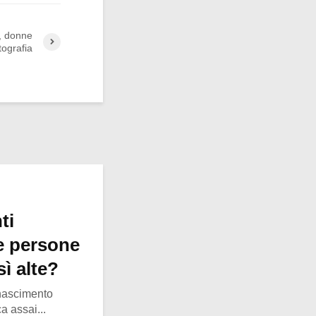
, donne
tografia
ti
le persone
ì alte?
inascimento
a assai...