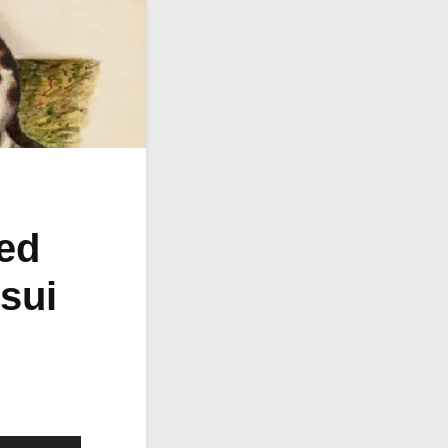
ied
 sui