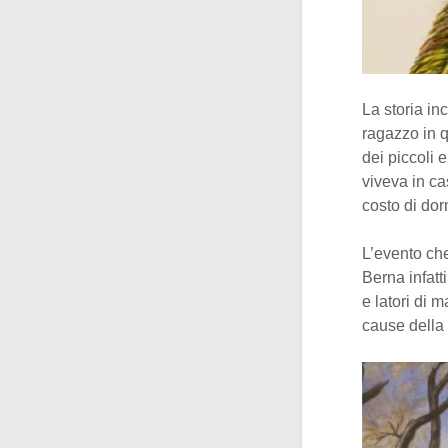
La storia in
ragazzo in q
dei piccoli 
viveva in c
costo di dor
L’evento che
Berna infatt
e latori di 
cause della