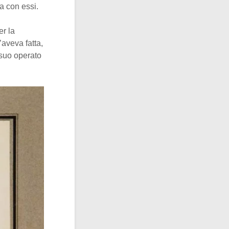
a con essi.
er la
’aveva fatta,
 suo operato