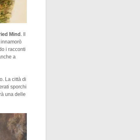
ried Mind
. Il
i innamorò
o i racconti
anche a
 La città di
erati sporchi
arà una delle