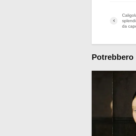
Caligol
splendi
da cap
Potrebbero 