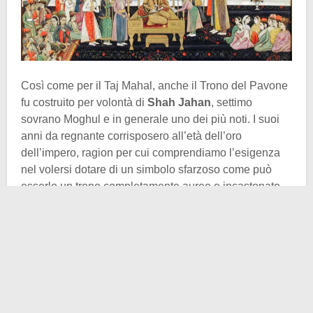
Così come per il Taj Mahal, anche il Trono del Pavone
fu costruito per volontà di
Shah Jahan
, settimo
sovrano Moghul e in generale uno dei più noti. I suoi
anni da regnante corrisposero all’età dell’oro
dell’impero, ragion per cui comprendiamo l’esigenza
nel volersi dotare di un simbolo sfarzoso come può
esserlo un trono completamente aureo e incastonato
con pietre preziose. Per la sua realizzazione accorsero
a corte i migliori orafi e artigiani del subcontinente
indiano.
Smeraldi, diamanti di ogni colore, rubini, perle mai
viste prima, una tonnellata d’oro puro e tanta,
tantissima accuratezza. Da tali ingredienti nel 1635 ne