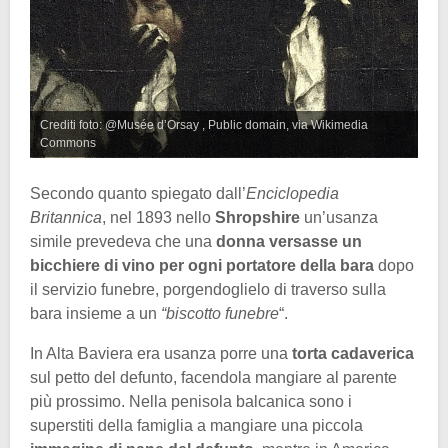
Crediti foto: @Musée d’Orsay , Public domain, via Wikimedia
Commons
Secondo quanto spiegato dall’
Enciclopedia
Britannica
, nel 1893 nello
Shropshire
un’usanza
simile prevedeva che una
donna versasse un
bicchiere di vino per ogni portatore della bara
dopo
il servizio funebre, porgendoglielo di traverso sulla
bara insieme a un
“biscotto funebre
“.
In Alta Baviera era usanza porre una
torta cadaverica
sul petto del defunto, facendola mangiare al parente
più prossimo. Nella penisola balcanica sono i
superstiti della famiglia a mangiare una piccola