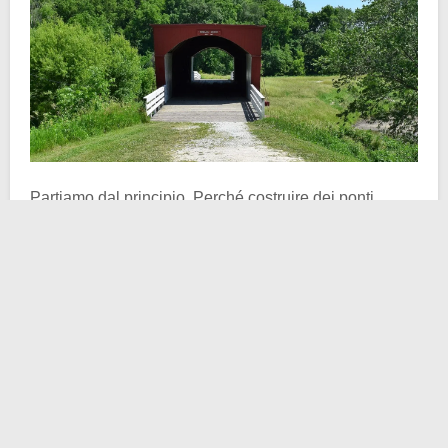
Partiamo dal principio. Perché costruire dei ponti
coperti? Non solo per un motivo puramente estetico
(anche se quello non guasta). Lo scopo principale dei
ponti coperti era
proteggerne la struttura dagli
agenti atmosferici
. Considerate infatti che questi ponti
sono costruiti interamente in
legno
.
Pioggia e vento danneggiavano la struttura, causando
marciume
e instabilità. La copertura serviva proprio a
cercare di mantenerne asciutti i supporti. Inoltre
davano anche un minimo di protezione a chi li