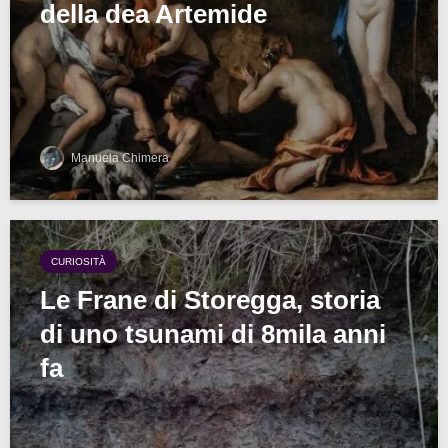
della dea Artemide
Manuela Chimera
CURIOSITÀ
Le Frane di Storegga, storia
di uno tsunami di 8mila anni
fa