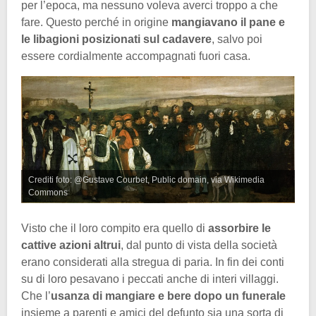
per l’epoca, ma nessuno voleva averci troppo a che
fare. Questo perché in origine
mangiavano il pane e
le libagioni posizionati sul cadavere
, salvo poi
essere cordialmente accompagnati fuori casa.
Crediti foto: @Gustave Courbet, Public domain, via Wikimedia
Commons
Visto che il loro compito era quello di
assorbire le
cattive azioni altrui
, dal punto di vista della società
erano considerati alla stregua di paria. In fin dei conti
su di loro pesavano i peccati anche di interi villaggi.
Che l’
usanza di mangiare e bere dopo un funerale
insieme a parenti e amici del defunto sia una sorta di