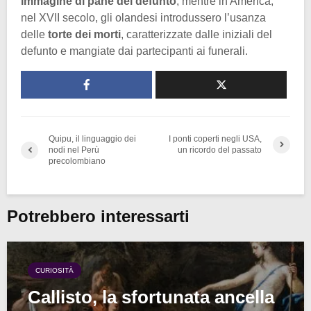
immagine di pane del defunto
, mentre in America,
nel XVII secolo, gli olandesi introdussero l’usanza
delle
torte dei morti
, caratterizzate dalle iniziali del
defunto e mangiate dai partecipanti ai funerali.
Quipu, il linguaggio dei
I ponti coperti negli USA,
nodi nel Perù
un ricordo del passato
precolombiano
Potrebbero interessarti
CURIOSITÀ
Callisto, la sfortunata ancella