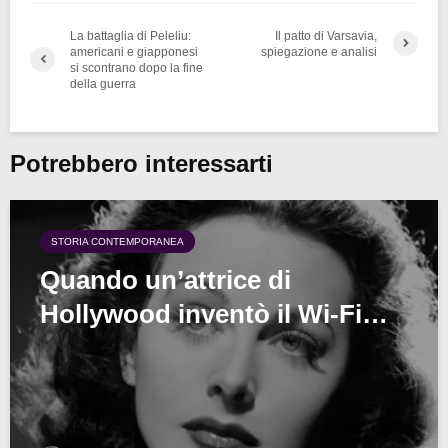
La battaglia di Peleliu:
Il patto di Varsavia,
americani e giapponesi
spiegazione e analisi
si scontrano dopo la fine
della guerra
Potrebbero interessarti
STORIA CONTEMPORANEA
Quando un’attrice di
Hollywood inventò il Wi-Fi…