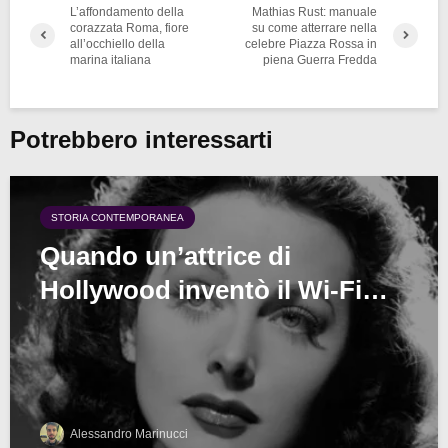
L’affondamento della
Mathias Rust: manuale
corazzata Roma, fiore
su come atterrare nella
all’occhiello della
celebre Piazza Rossa in
marina italiana
piena Guerra Fredda
Potrebbero interessarti
STORIA CONTEMPORANEA
Quando un’attrice di
Hollywood inventò il Wi-Fi…
Alessandro Marinucci