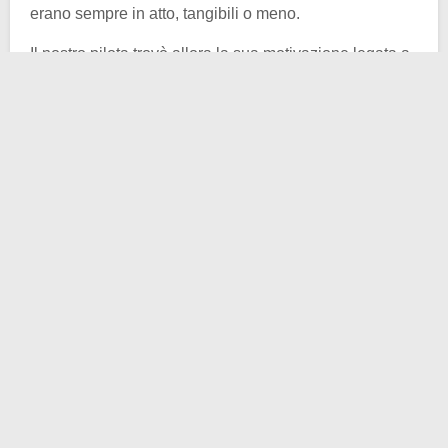
erano sempre in atto, tangibili o meno.
Il nostro pilota trovò allora la sua motivazione legata a
tale dinamica dicotomica di opposizione. Voleva
dimostrare
l’inferiorità tecnologica
dell’Unione
Sovietica, riuscendo nell’impresa.
Alle 13.00 del 28 maggio 1987 il volo D-ECJB parte
dalla Germania Ovest e si dirige verso la capitale