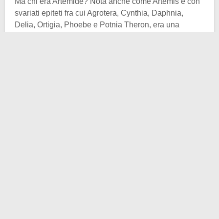
Ma chi era Artemide? Nota anche come Artemis e con
svariati epiteti fra cui Agrotera, Cynthia, Daphnia,
Delia, Ortigia, Phoebe e Potnia Theron, era una
divinità della mitologia greca
. Dea della caccia, della
natura selvaggia, degli animali selvatici, della foresta,
del tiro con l’arco, dell’iniziazione femminile e della
luna, ecco che era anche venerata come la protettrice
della pudicizia e della verginità.
Artemide era progenie di una delle innumerevoli
scappatelle di
Zeus
. Infatti era la figlia del re degli dei
e di
Leto o Latona
, nonché sorella gemella di Apollo.
Latona, a sua volta, era una Titanide, figlia dei titani
Febe e Ceo.
La leggenda vuole che, al momento del parto, Zeus
allontanasse Latona temendo le ire della moglie Era.
Solo che nessuno voleva ospitarla, proprio per paura
della regina degli dei. Latona, inseguita dal serpente
Pitone
, riuscì a trovare poi riparo presso l’isola di