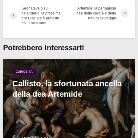
Segnatevelo sul
Artemide, la permalosa
calendario: la prossima
dea della caccia e della
era Glaciale è prevista
natura selvaggia
fra 11mila anni
Potrebbero interessarti
CURIOSITÀ
Callisto, la sfortunata ancella
della dea Artemide