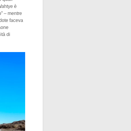
 Wahtye è
o” – mentre
rdote faceva
raone
ità di