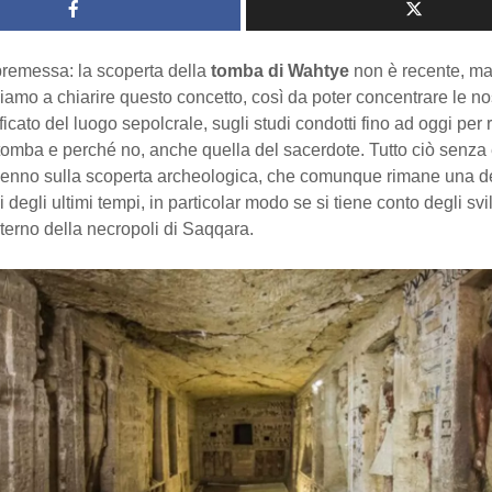
premessa: la scoperta della
tomba di Wahtye
non è recente, ma 
iamo a chiarire questo concetto, così da poter concentrare le no
ficato del luogo sepolcrale, sugli studi condotti fino ad oggi per r
 tomba e perché no, anche quella del sacerdote. Tutto ciò senza 
enno sulla scoperta archeologica, che comunque rimane una de
 degli ultimi tempi, in particolar modo se si tiene conto degli svi
interno della necropoli di Saqqara.