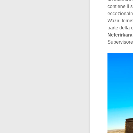
contiene il 
eccezionalme
Waziri forni
parte della 
Neferirkara
Supervisore