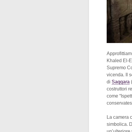
Approfittiam
Khaled El-E
Supremo Cons
vicenda. Il
di
Saqqara
(
costruttori
come “Ispett
conservates
La camera co
simbolica. D
un’ulteriore