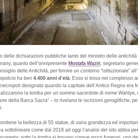
o delle dichiarazioni pubbliche tanto del ministro delle antichità 
nany, quanto dell’onnipresente
Mostafa Waziri
, segretario gener
iglio delle Antichità, per fornire un contorno “istituzionale” all’
 sepolcro ha ben
4.400 anni d’età
. Esso si trova nel complesso 
necropoli designata quando la capitale dell’Antico Regno era Me
 realizzarono la tomba per un sommo sacerdote di nome Wahtye,
ore della Barca Sacra” – lo rivelano le iscrizioni geroglifiche, p
i.
ntiene la bellezza di 55 statue, di varia grandezza ed importa
a sottolineare come dal 2018 ad oggi l’analisi del sito abbia p
 scoperta: sotto la tomba si trovano cinque pozzi funerari, uno de