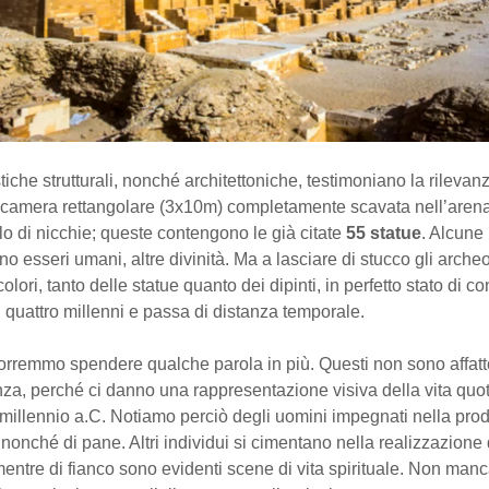
stiche strutturali, nonché architettoniche, testimoniano la rilevan
camera rettangolare (3x10m) completamente scavata nell’arena
llo di nicchie; queste contengono le già citate
55 statue
. Alcune
o esseri umani, altre divinità. Ma a lasciare di stucco gli arche
colori, tanto delle statue quanto dei dipinti, in perfetto stato di 
 quattro millenni e passa di distanza temporale.
vorremmo spendere qualche parola in più. Questi non sono affat
za, perché ci danno una rappresentazione visiva della vita quo
I millennio a.C. Notiamo perciò degli uomini impegnati nella pro
, nonché di pane. Altri individui si cimentano nella realizzazione 
entre di fianco sono evidenti scene di vita spirituale. Non man