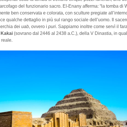
sarcofago del funzionario sacro. El-Enany afferma: “la tomba di
nte ben conservata e colorata, con sculture pregiate all’intern
sce qualche dettaglio in più sul rango sociale dell’uomo. Il sace
cerchia dei
uab
, ovvero i
puri
. Sappiamo inoltre come servì il fa
 Kakai
(sovrano dal 2446 al 2438 a.C.), della V Dinastia, in qual
 reale.