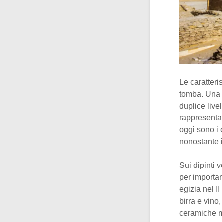
Le caratteri
tomba. Una 
duplice live
rappresentan
oggi sono i 
nonostante i
Sui dipinti 
per importan
egizia nel I
birra e vino
ceramiche m