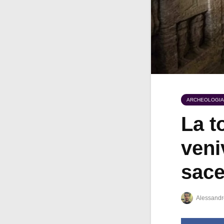
ARCHEOLOGIA
La t
veni
sace
Alessandr