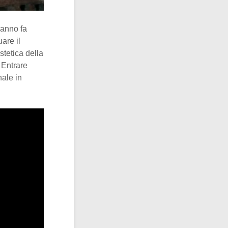
 anno fa
are il
stetica della
 Entrare
nale in