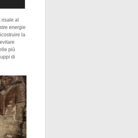
risale al
stre energie
icostruire la
evitare
lle più
luppi di