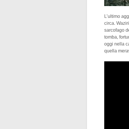
L’ultimo agg
circa. Wazir
sarcofago de
tomba, fortu
oggi nella 
quella mera