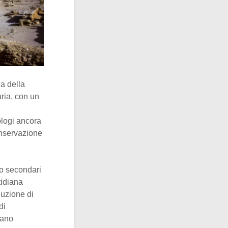
za della
ria, con un
ologi ancora
conservazione
to secondari
tidiana
duzione di
di
cano