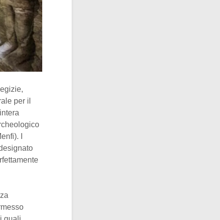
egizie,
ale per il
intera
archeologico
nfi). I
 designato
erfettamente
nza
ermesso
i quali