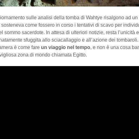
iornamento sulle analisi della tomba di Wahtye risalgono ad un
i sosteneva come fossero in corso i tentativi di scavo per individu
l sommo sacerdote. In attesa di ulteriori notizie, resta l’unicità e
natamente sfuggita allo sciacallaggio e all’azione dei tombaroli.
camera è come fare
un viaggio nel tempo
, e non è una cosa ba
vigliosa zona di mondo chiamata Egitto.