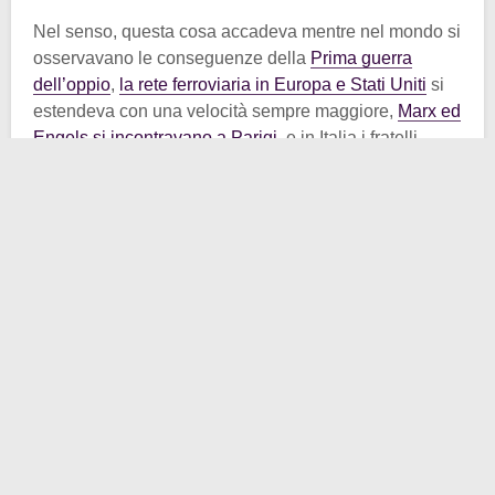
Nel senso, questa cosa accadeva mentre nel mondo si
osservavano le conseguenze della
Prima guerra
dell’oppio
,
la rete ferroviaria in Europa e Stati Uniti
si
estendeva con una velocità sempre maggiore,
Marx ed
Engels si incontravano a Parigi
, e in Italia i fratelli
Bandiera davano sfogo al loro
tentativo insurrezionale
in chiave patriottica
. Nel frattempo, qualcuno pensava
di poter giocare a scacchi online? Sembra una bufala,
ma se capiamo che il termine “
online
” non è da
intendere come si fa oggi, nel XXI secolo, allora tutto
diventa più immediato e comprensibile.
Per comprenderne la portata bisogna collocare
l’episodio nel contesto della
rivoluzione telegrafica
.
Tra il 1836 e il 1837
Samuel F. B. Morse
aveva
perfezionato il suo
telegrafo elettrico
. Grazie anche al
sostegno politico, nel 1844 si inaugurò la prima linea
sperimentale tra Washington e Baltimora, lunga circa