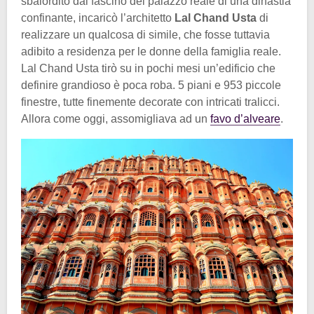
sbalordito dal fascino del palazzo reale di una dinastia
confinante, incaricò l’architetto
Lal Chand Usta
di
realizzare un qualcosa di simile, che fosse tuttavia
adibito a residenza per le donne della famiglia reale.
Lal Chand Usta tirò su in pochi mesi un’edificio che
definire grandioso è poca roba. 5 piani e 953 piccole
finestre, tutte finemente decorate con intricati tralicci.
Allora come oggi, assomigliava ad un
favo d’alveare
.