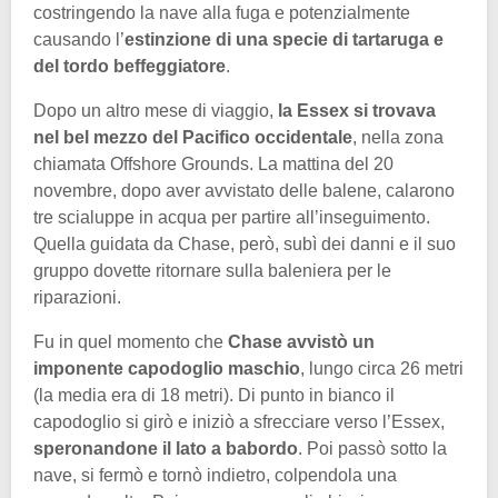
costringendo la nave alla fuga e potenzialmente
causando l’
estinzione di una specie di tartaruga e
del tordo beffeggiatore
.
Dopo un altro mese di viaggio,
la Essex si trovava
nel bel mezzo del Pacifico occidentale
, nella zona
chiamata Offshore Grounds. La mattina del 20
novembre, dopo aver avvistato delle balene, calarono
tre scialuppe in acqua per partire all’inseguimento.
Quella guidata da Chase, però, subì dei danni e il suo
gruppo dovette ritornare sulla baleniera per le
riparazioni.
Fu in quel momento che
Chase avvistò un
imponente capodoglio maschio
, lungo circa 26 metri
(la media era di 18 metri). Di punto in bianco il
capodoglio si girò e iniziò a sfrecciare verso l’Essex,
speronandone il lato a babordo
. Poi passò sotto la
nave, si fermò e tornò indietro, colpendola una