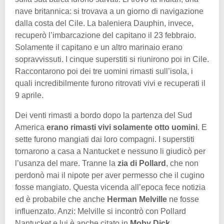
nave britannica: si trovava a un giorno di navigazione
dalla costa del Cile. La baleniera Dauphin, invece,
recuperò l’imbarcazione del capitano il 23 febbraio.
Solamente il capitano e un altro marinaio erano
sopravvissuti. I cinque superstiti si riunirono poi in Cile.
Raccontarono poi dei tre uomini rimasti sull’isola, i
quali incredibilmente furono ritrovati vivi e recuperati il
9 aprile.
Dei venti rimasti a bordo dopo la partenza del Sud
America
erano rimasti vivi solamente otto uomini
. E
sette furono mangiati dai loro compagni. I superstiti
tornarono a casa a Nantucket e nessuno li giudicò per
l’usanza del mare. Tranne la
zia di Pollard
, che non
perdonò mai il nipote per aver permesso che il cugino
fosse mangiato. Questa vicenda all’epoca fece notizia
ed è probabile che anche
Herman Melville
ne fosse
influenzato. Anzi: Melville si incontrò con Pollard
Nantucket e lui è anche citato in
Moby Dick
.