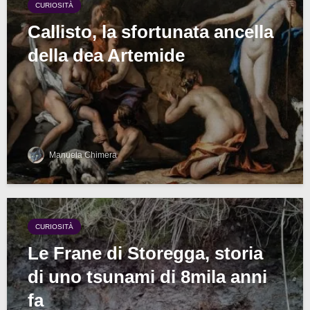
CURIOSITÀ
Callisto, la sfortunata ancella
della dea Artemide
Manuela Chimera
CURIOSITÀ
Le Frane di Storegga, storia
di uno tsunami di 8mila anni
fa