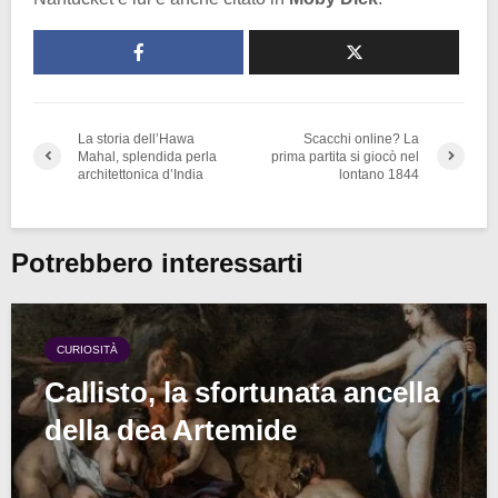
La storia dell’Hawa
Scacchi online? La
Mahal, splendida perla
prima partita si giocò nel
architettonica d’India
lontano 1844
Potrebbero interessarti
CURIOSITÀ
Callisto, la sfortunata ancella
della dea Artemide