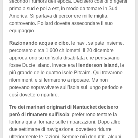
secondo i rumors dell’epoca. Decisero così di dirigersi
prima a sud e poi a est, in modo da tornare in Sud
America. Si parlava di percorrere mille miglia,
controvento. Pollard dovette assecondare il suo
equipaggio.
Razionando acqua e cibo
, le navi, salpate insieme,
percorsero circa 1.600 chilometri. Il 20 dicembre
approdarono su un’isola disabitata che pensavano
fosse Ducie Island. Invece era
Henderson Island
, la
più grande delle quattro isole Pitcairn. Qui trovarono
rifornimenti e si fermarono a riposare. Ma non
potevano sopravvivere sull’isola sul lungo periodo e
così dovettero ripartire.
Tre dei marinari originari di Nantucket decisero
però di rimanere sull’isola
: preferirono tentare la
fortuna qui al tornare sulle imbarcazioni. Dopo altre
due settimane di navigazione, dovettero ridurre
ulteriormente le razioni. Sempre più denutriti, alcuni