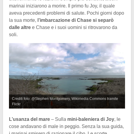
marinai iniziarono a morire. Il primo fu Joy, il quale
aveva precedenti problemi di salute. Pochi giorni dopo
la sua morte,
l’imbarcazione di Chase si separò
dalle altre
e Chase e i suoi uomini si ritrovarono da
soli.
Crediti foto: @Stephen Montgomery, Wikimedia Commons tramite
Flickr
L’usanza del mare
– Sulla
mini-baleniera di Joy
, le
cose andavano di male in peggio. Senza la sua guida,
i marinai smisero di razionare il cibo. Le scorte