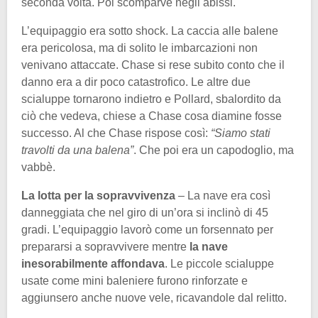
seconda volta. Poi scomparve negli abissi.
L’equipaggio era sotto shock. La caccia alle balene
era pericolosa, ma di solito le imbarcazioni non
venivano attaccate. Chase si rese subito conto che il
danno era a dir poco catastrofico. Le altre due
scialuppe tornarono indietro e Pollard, sbalordito da
ciò che vedeva, chiese a Chase cosa diamine fosse
successo. Al che Chase rispose così:
“Siamo stati
travolti da una balena”
. Che poi era un capodoglio, ma
vabbè.
La lotta per la sopravvivenza
– La nave era così
danneggiata che nel giro di un’ora si inclinò di 45
gradi. L’equipaggio lavorò come un forsennato per
prepararsi a sopravvivere mentre
la nave
inesorabilmente affondava
. Le piccole scialuppe
usate come mini baleniere furono rinforzate e
aggiunsero anche nuove vele, ricavandole dal relitto.