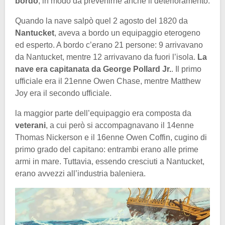
bordo
, in modo da prevenirne anche il deterioramento.
Quando la nave salpò quel 2 agosto del 1820 da
Nantucket
, aveva a bordo un equipaggio eterogeno
ed esperto. A bordo c’erano 21 persone: 9 arrivavano
da Nantucket, mentre 12 arrivavano da fuori l’isola.
La
nave era capitanata da George Pollard Jr.
. Il primo
ufficiale era il 21enne Owen Chase, mentre Matthew
Joy era il secondo ufficiale.
la maggior parte dell’equipaggio era composta da
veterani
, a cui però si accompagnavano il 14enne
Thomas Nickerson e il 16enne Owen Coffin, cugino di
primo grado del capitano: entrambi erano alle prime
armi in mare. Tuttavia, essendo cresciuti a Nantucket,
erano avvezzi all’industria baleniera.