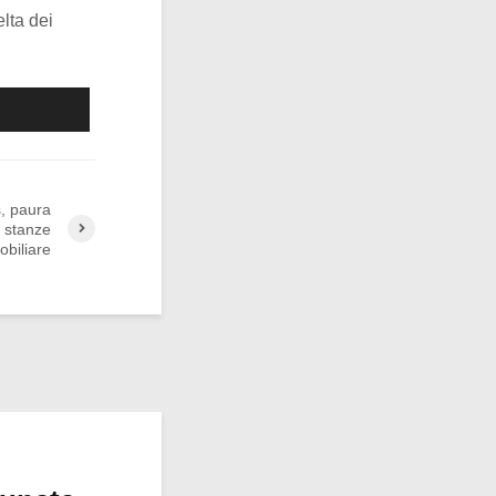
lta dei
s, paura
e stanze
obiliare