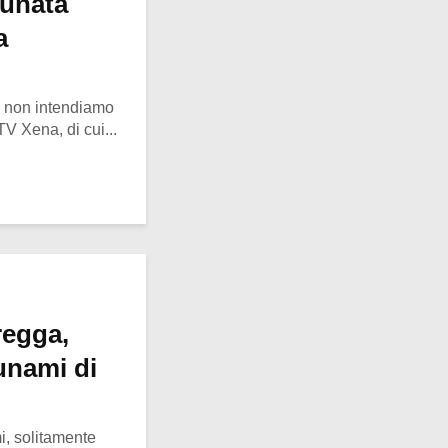
tunata
a
o, non intendiamo
 TV Xena, di cui...
regga,
unami di
, solitamente