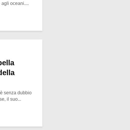
agli oceani....
bella
della
 è senza dubbio
, il suo...