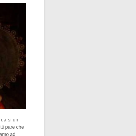
 darsi un
tti pare che
ciamo ad