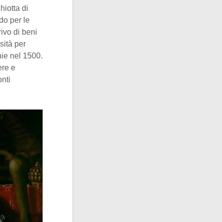
hiotta di
do per le
ivo di beni
sità per
nie nel 1500.
ere e
onti