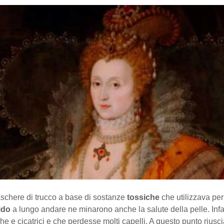
aschere di trucco a base di sostanze
tossiche
che utilizzava per
ido
a lungo andare ne minarono anche la salute della pelle. Infa
e e cicatrici e che perdesse molti capelli. A questo punto rius