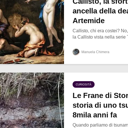
Callisto, la sfor
ancella della de
Artemide
Callisto, chi era costei? N
la Callisto vista nella serie
Manuela Chimera
CURIOSITÀ
Le Frane di Sto
storia di uno ts
8mila anni fa
Quando parliamo di tsunami