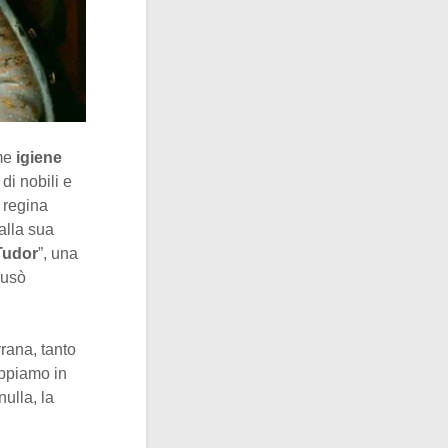
me
igiene
di nobili e
a regina
 alla sua
 Tudor
”, una
ausò
vrana, tanto
appiamo in
ulla, la