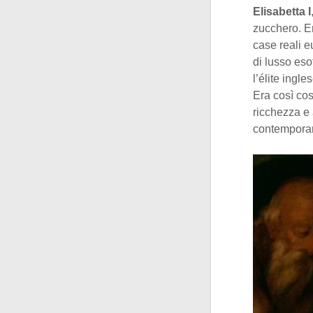
Elisabetta I
zucchero. E
case reali 
di lusso eso
l’élite ingl
Era così co
ricchezza e a
contemporane