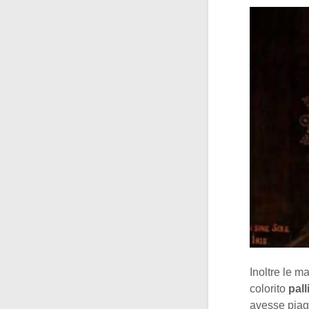
Inoltre le m
colorito
pall
avesse piagh