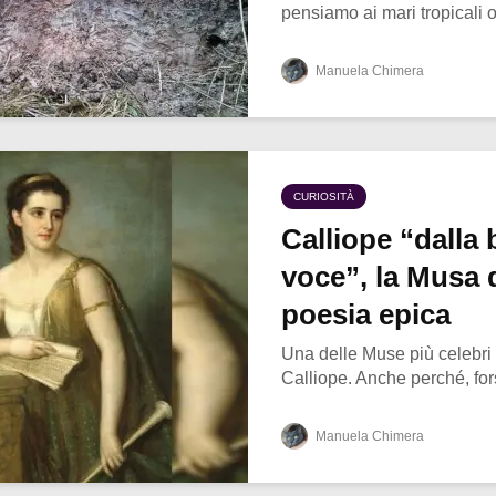
pensiamo ai mari tropicali o 
Manuela Chimera
CURIOSITÀ
Calliope “dalla 
voce”, la Musa 
poesia epica
Una delle Muse più celebri
Calliope. Anche perché, forse
Manuela Chimera