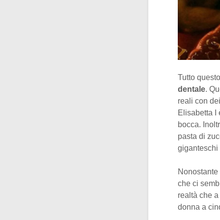
Tutto quest
dentale
. Qu
reali con de
Elisabetta I 
bocca. Inolt
pasta di zuc
giganteschi
Nonostante la
che ci sembr
realtà che 
donna a cinq