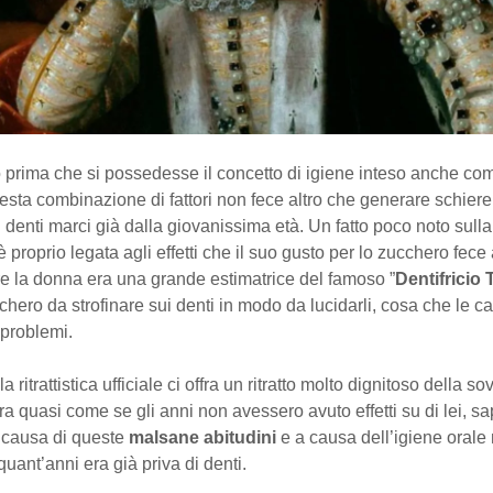
o prima che si possedesse il concetto di igiene inteso anche co
esta combinazione di fattori non fece altro che generare schiere 
i denti marci già dalla giovanissima età. Un fatto poco noto sull
è proprio legata agli effetti che il suo gusto per lo zucchero fece
re la donna era una grande estimatrice del famoso ”
Dentifricio
chero da strofinare sui denti in modo da lucidarli, cosa che le c
 problemi.
 ritrattistica ufficiale ci offra un ritratto molto dignitoso della so
a quasi come se gli anni non avessero avuto effetti su di lei, s
a causa di queste
malsane abitudini
e a causa dell’igiene orale n
uant’anni era già priva di denti.