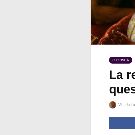
CURIOSITÀ
La r
ques
Vittoria La