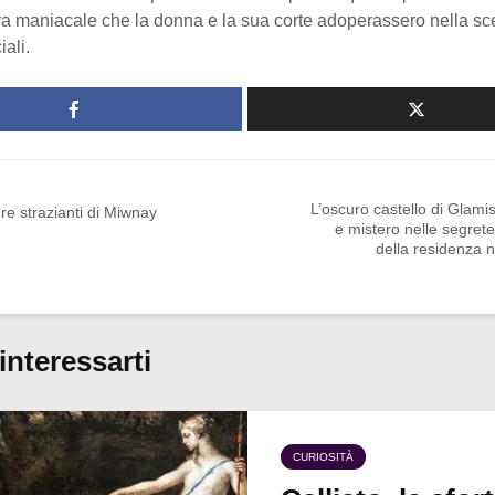
ura maniacale che la donna e la sua corte adoperassero nella sce
ciali.
L’oscuro castello di Glami
ere strazianti di Miwnay
e mistero nelle segret
della residenza n
interessarti
CURIOSITÀ