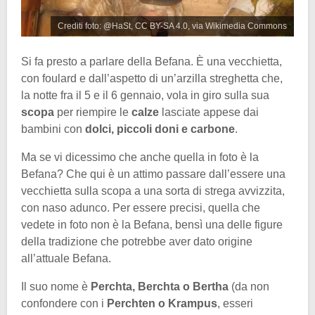
Crediti foto: @HaSt, CC BY-SA 4.0, via Wikimedia Commons
Si fa presto a parlare della Befana. È una vecchietta,
con foulard e dall’aspetto di un’arzilla streghetta che,
la notte fra il 5 e il 6 gennaio, vola in giro sulla sua
scopa
per riempire le
calze
lasciate appese dai
bambini con
dolci, piccoli doni e carbone
.
Ma se vi dicessimo che anche quella in foto è la
Befana? Che qui è un attimo passare dall’essere una
vecchietta sulla scopa a una sorta di strega avvizzita,
con naso adunco. Per essere precisi, quella che
vedete in foto non è la Befana, bensì una delle figure
della tradizione che potrebbe aver dato origine
all’attuale Befana.
Il suo nome è
Perchta, Berchta o Bertha
(da non
confondere con i
Perchten o Krampus
, esseri