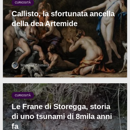
CURIOSITÀ
Callisto, la sfortunata ancella
della dea Artemide
Manuela Chimera
CURIOSITÀ
Le Frane di Storegga, storia
di uno tsunami di 8mila anni
fa