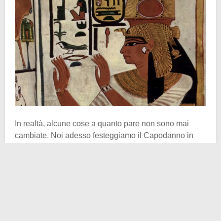
In realtà, alcune cose a quanto pare non sono mai
cambiate. Noi adesso festeggiamo il Capodanno in
piazza, ascoltando questo o quel concerto, guardando
i fuochi d’artificio o qualche spettacolo, mentre gli
antichi Egizi
erano soliti organizzare festeggiamenti
pure presso le
Piramidi di Giza
. Con l’innegabile
vantaggio che, probabilmente, loro non morivano di
freddo.