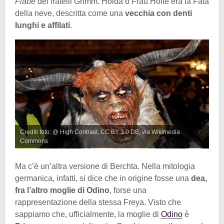
Fiabe
dei fratelli Grimm. Holda o Frau Holle era la Fata
della neve, descritta come una
vecchia con denti
lunghi e affilati
.
Crediti foto: @ High Contrast, CC BY 3.0 DE, via Wikimedia
Commons
Ma c’è un’altra versione di Berchta. Nella mitologia
germanica, infatti, si dice che in origine fosse una
dea,
fra l’altro moglie di Odino
, forse una
rappresentazione della stessa Freya. Visto che
sappiamo che, ufficialmente, la moglie di
Odino
è