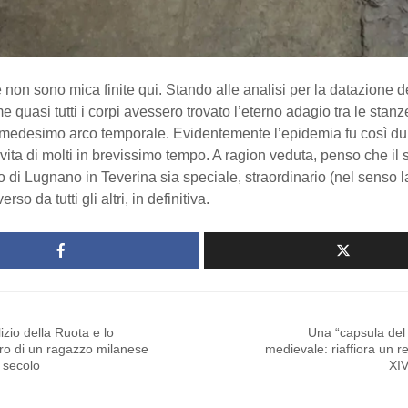
non sono mica finite qui. Stando alle analisi per la datazione dei
e quasi tutti i corpi avessero trovato l’eterno adagio tra le stanze
medesimo arco temporale. Evidentemente l’epidemia fu così du
a vita di molti in brevissimo tempo. A ragion veduta, penso che il s
 di Lugnano in Teverina sia speciale, straordinario (nel senso l
rso da tutti gli altri, in definitiva.
lizio della Ruota e lo
Una “capsula del
ro di un ragazzo milanese
medievale: riaffiora un rel
 secolo
XIV