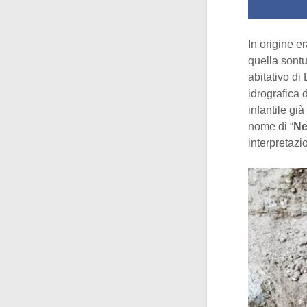
In origine e
quella sontu
abitativo di
idrografica 
infantile gi
nome di “
Ne
interpretaz