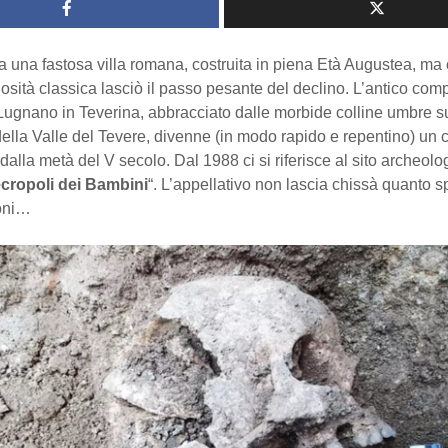
ra una fastosa villa romana, costruita in piena Età Augustea, ma
osità classica lasciò il passo pesante del declino. L’antico com
 Lugnano in Teverina, abbracciato dalle morbide colline umbre su
della Valle del Tevere, divenne (in modo rapido e repentino) un 
à dalla metà del V secolo. Dal 1988 ci si riferisce al sito archeolo
cropoli dei Bambini
“. L’appellativo non lascia chissà quanto s
ioni…