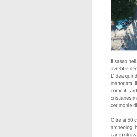
Il sasso nel
avrebbe nega
L’idea quind
martoriata. 
come il Tar
cristianesim
cerimonie d
Oltre ai 50 
archeologi ha
cane) ritrov