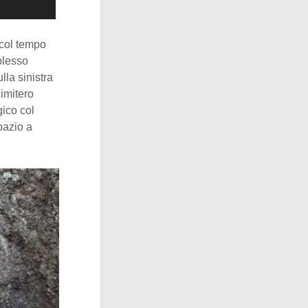
 col tempo
plesso
lla sinistra
cimitero
gico col
pazio a