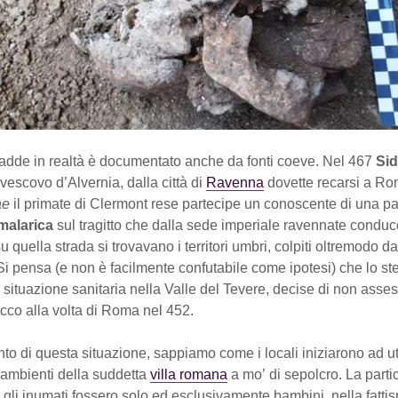
adde in realtà è documentato anche da fonti coeve. Nel 467
Si
 vescovo d’Alvernia, dalla città di
Ravenna
dovette recarsi a Ro
ae
il primate di Clermont rese partecipe un conoscente di una pa
malarica
sul tragitto che dalla sede imperiale ravennate condu
u quella strada si trovavano i territori umbri, colpiti oltremodo da
Si pensa (e non è facilmente confutabile come ipotesi) che lo ste
ca situazione sanitaria nella Valle del Tevere, decise di non asse
acco alla volta di Roma nel 452.
o di questa situazione, sappiamo come i locali iniziarono ad ut
 ambienti della suddetta
villa romana
a mo’ di sepolcro. La partic
e gli inumati fossero solo ed esclusivamente bambini, nella fatti