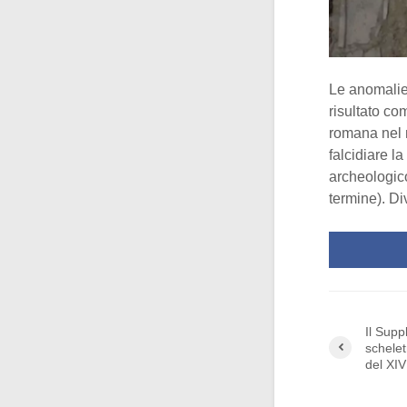
Le anomalie 
risultato com
romana nel 
falcidiare l
archeologico
termine). Dive
Il Supp
schelet
del XIV