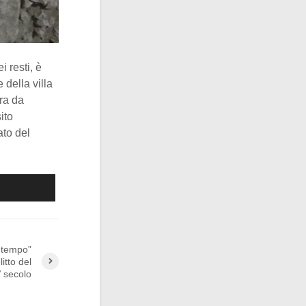
 resti, è
 della villa
ra da
ito
ato del
 tempo”
itto del
 secolo