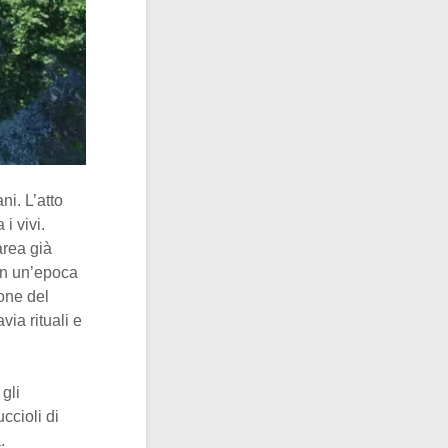
i. L’atto
i vivi.
area già
In un’epoca
one del
via rituali e
 gli
uccioli di
.