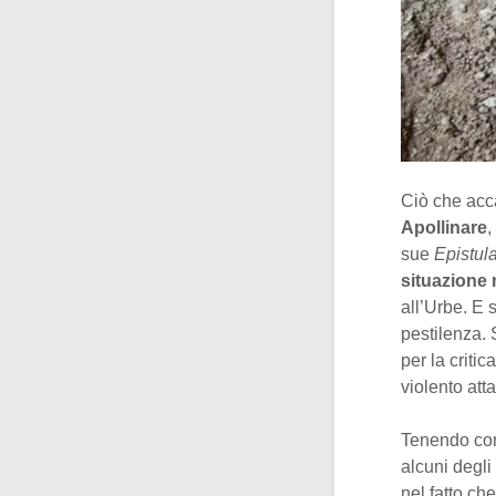
Ciò che acc
Apollinare
,
sue
Epistul
situazione 
all’Urbe. E s
pestilenza. 
per la criti
violento att
Tenendo cont
alcuni degli
nel fatto ch