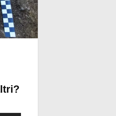
ltri?