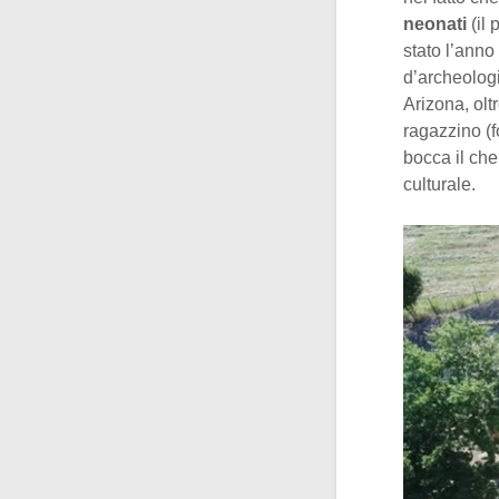
neonati
(il 
stato l’anno
d’archeologi
Arizona, olt
ragazzino (f
bocca il che
culturale.