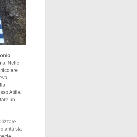
donio
ma. Nelle
rticolare
ceva
lla
sso Attila,
stare un
ilizzare
olarità sta
specie