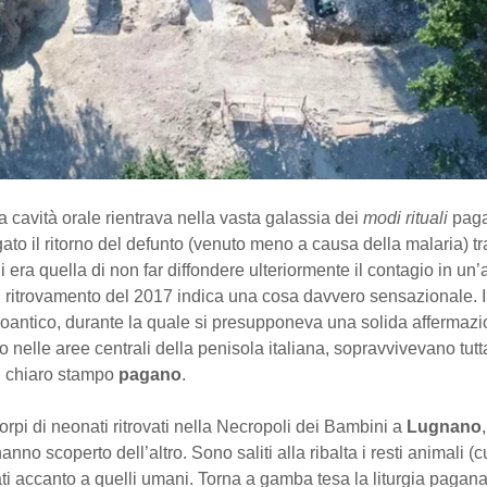
la cavità orale rientrava nella vasta galassia dei
modi rituali
pagan
to il ritorno del defunto (venuto meno a causa della malaria) tra 
i era quella di non far diffondere ulteriormente il contagio in un’
Il ritrovamento del 2017 indica una cosa davvero sensazionale. 
doantico, durante la quale si presupponeva una solida affermazi
o nelle aree centrali della penisola italiana, sopravvivevano tutta
i chiaro stampo
pagano
.
corpi di neonati ritrovati nella Necropoli dei Bambini a
Lugnano
,
nno scoperto dell’altro. Sono saliti alla ribalta i resti animali (c
ati accanto a quelli umani. Torna a gamba tesa la liturgia pagana