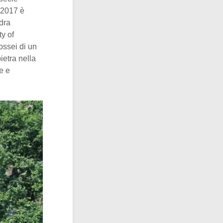
l 2017 è
dra
y of
 ossei di un
ietra nella
e e