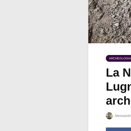
ARCHEOLOGIA
La N
Lugn
arch
Alessandr