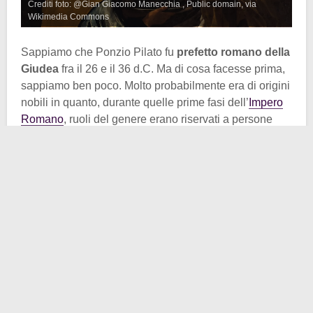
Crediti foto: @Gian Giacomo Manecchia , Public domain, via
Wikimedia Commons
Sappiamo che Ponzio Pilato fu
prefetto romano della
Giudea
fra il 26 e il 36 d.C. Ma di cosa facesse prima,
sappiamo ben poco. Molto probabilmente era di origini
nobili in quanto, durante quelle prime fasi dell’
Impero
Romano
, ruoli del genere erano riservati a persone
nobili o discendenti di senatori.
Le scarse informazioni che si hanno su di lui non
ritraggono un bel personaggio.
Filone di Alessandria
,
filosofo ebreo, non lo amava particolarmente, tanto da
descriverlo come una persona corrotta, che amava le
tangenti e le esecuzioni senza processo. Insomma, un
uomo crudele. Certo, forse Filone era un tantino di
parte, visto che all’epoca fra Ebrei e Romani non
correva buon sangue.
Pilato non solo era crudele, ma anche poco incline a