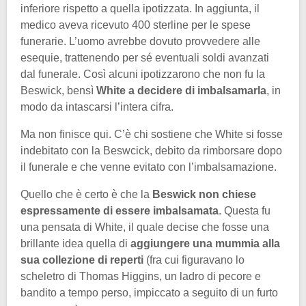
inferiore rispetto a quella ipotizzata. In aggiunta, il
medico aveva ricevuto 400 sterline per le spese
funerarie. L’uomo avrebbe dovuto provvedere alle
esequie, trattenendo per sé eventuali soldi avanzati
dal funerale. Così alcuni ipotizzarono che non fu la
Beswick, bensì
White a decidere di imbalsamarla
, in
modo da intascarsi l’intera cifra.
Ma non finisce qui. C’è chi sostiene che White si fosse
indebitato con la Beswcick, debito da rimborsare dopo
il funerale e che venne evitato con l’imbalsamazione.
Quello che è certo è che la
Beswick non chiese
espressamente di essere imbalsamata
. Questa fu
una pensata di White, il quale decise che fosse una
brillante idea quella di
aggiungere una mummia alla
sua collezione di reperti
(fra cui figuravano lo
scheletro di Thomas Higgins, un ladro di pecore e
bandito a tempo perso, impiccato a seguito di un furto