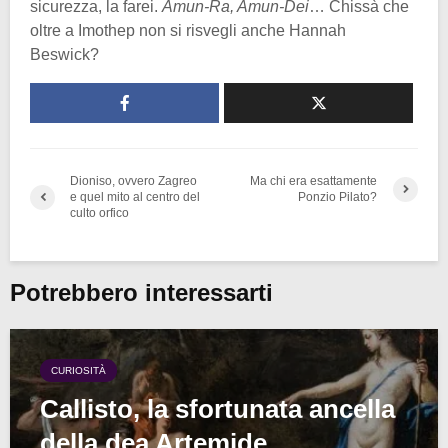
sicurezza, la farei.
Amun-Ra, Amun-Dei
… Chissà che
oltre a Imothep non si risvegli anche Hannah
Beswick?
Dioniso, ovvero Zagreo
Ma chi era esattamente
e quel mito al centro del
Ponzio Pilato?
culto orfico
Potrebbero interessarti
CURIOSITÀ
Callisto, la sfortunata ancella
della dea Artemide