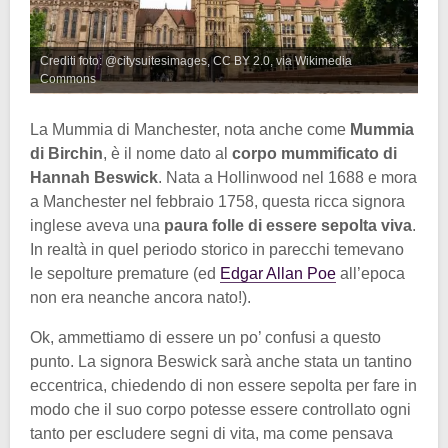
Crediti foto: @citysuitesimages, CC BY 2.0, via Wikimedia
Commons
La Mummia di Manchester, nota anche come
Mummia
di Birchin
, è il nome dato al
corpo mummificato di
Hannah Beswick
. Nata a Hollinwood nel 1688 e mora
a Manchester nel febbraio 1758, questa ricca signora
inglese aveva una
paura folle di essere sepolta viva
.
In realtà in quel periodo storico in parecchi temevano
le sepolture premature (ed
Edgar Allan Poe
all’epoca
non era neanche ancora nato!).
Ok, ammettiamo di essere un po’ confusi a questo
punto. La signora Beswick sarà anche stata un tantino
eccentrica, chiedendo di non essere sepolta per fare in
modo che il suo corpo potesse essere controllato ogni
tanto per escludere segni di vita, ma come pensava