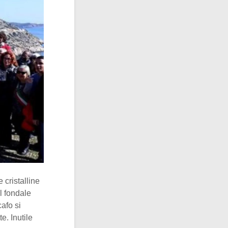
 cristalline
l fondale
afo si
te. Inutile