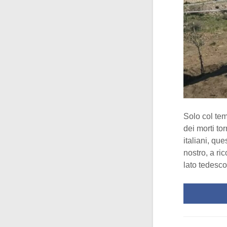
Solo col tem
dei morti to
italiani, qu
nostro, a ri
lato tedesco