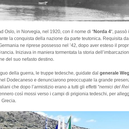
d Oslo, in Norvegia, nel 1920, con il nome di “
Norda 4
“, passò
nte la conquista della nazione da parte teutonica. Requisita dal
 Germania ne riprese possesso nel ’42, dopo aver esteso il prop
rancia. Iniziava in maniera tormentata la storia dell’imbarcazion
ne del suo nefasto destino.
guo della guerra, le truppe tedesche, guidate dal
generale We
 nel Dodecaneso e denunciarono preoccupate la grande presen
taliani che dopo l’armistizio erano a tutti gli effetti “
nemici del Re
vennero così mossi verso i campi di prigionia tedeschi, per allegg
 Grecia.