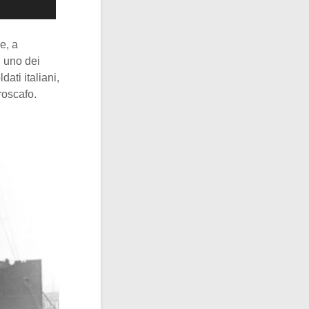
e, a
di uno dei
ati italiani,
roscafo.