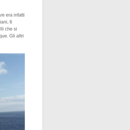
e era infatti
iani, 6
li che si
e. Gli altri