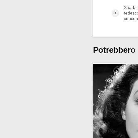
Shark I
tedesco
concen
Potrebbero 