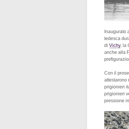
Inaugurato a
tedesca dura
di
Vichy
, la
anche alla F
prefigurazio
Con il prose
attestarono
prigionieri i
prigionieri 
pressione in