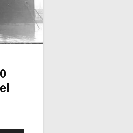
00
el