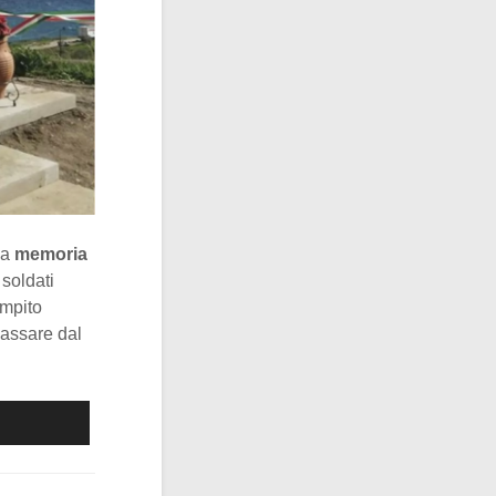
la
memoria
 soldati
ompito
passare dal