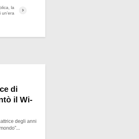
lica, la
i un’era
ce di
tò il Wi-
ttrice degli anni
 mondo”...