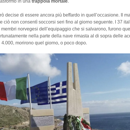
trasformò in una
trappola mortale
.
erò decise di essere ancora più beffardo in quell’occasione. Il mar
e ciò non consentì soccorsi seri fino al giorno seguente. I 37 ital
 membri norvegesi dell’equipaggio che si salvarono, furono quel
rtunatamente nella parte della nave rimasta al di sopra delle acqu
e 4.000, morirono quel giorno, o poco dopo.