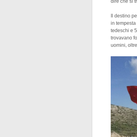
dire che si 
Il destino p
in tempesta 
tedeschi e 5
trovavano fo
uomini, oltr