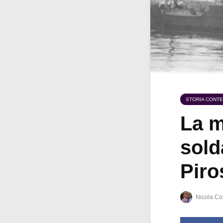
STORIA CONT
La m
solda
Piro
Nicola Co