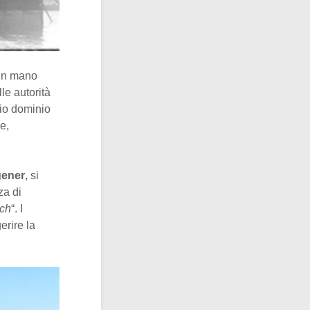
 in mano
le autorità
rio dominio
e,
gener
, si
za di
ich
“. I
erire la