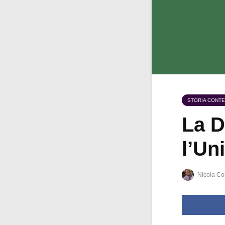
STORIA CONT
La D
l’Un
Nicola Co