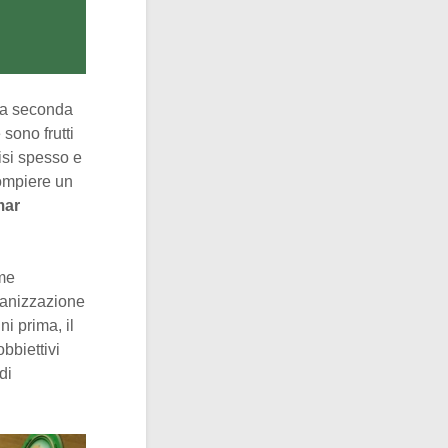
la seconda
sono frutti
tisi spesso e
compiere un
mar
ome
ganizzazione
i prima, il
bbiettivi
di