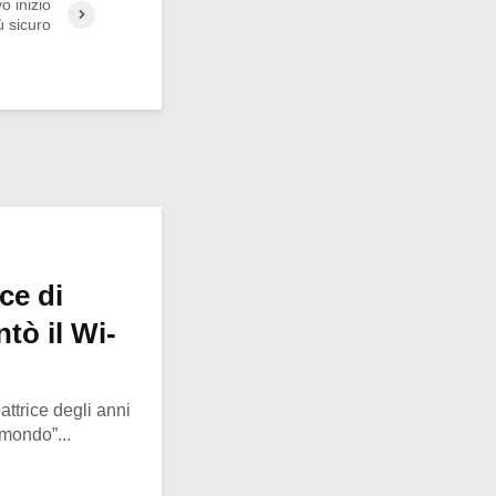
o inizio
 sicuro
ce di
tò il Wi-
ttrice degli anni
 mondo”...