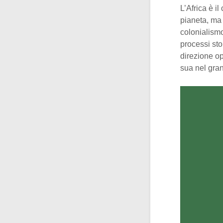
L’Africa è i
pianeta, ma 
colonialismo
processi stor
direzione op
sua nel gra