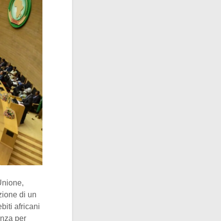
 Unione,
zione di un
biti africani
enza per