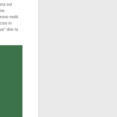
ana sul
one,
irono molti
ciso in
ve” dire la