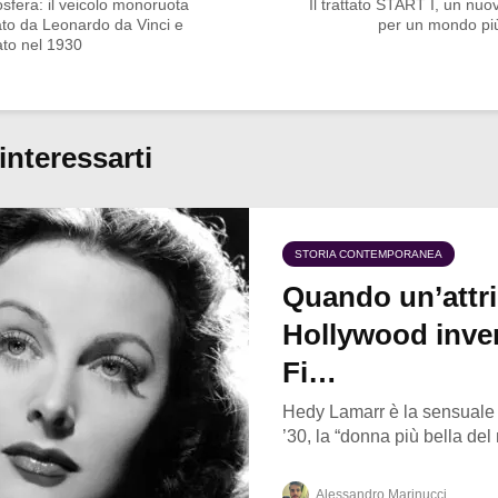
sfera: il veicolo monoruota
Il trattato START I, un nuov
ato da Leonardo da Vinci e
per un mondo più
ato nel 1930
interessarti
STORIA CONTEMPORANEA
Quando un’attri
Hollywood inven
Fi…
Hedy Lamarr è la sensuale a
’30, la “donna più bella del
Alessandro Marinucci