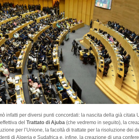
rmò infatti per diversi punti concordati: la nascita della già citata
effettiva del
Trattato di Ajuba
(che vedremo in seguito), la crea
tuzione per l’Unione, la facoltà di trattate per la risoluzione dei de
denti di Algeria e Sudafrica e, infine, la creazione di una confer