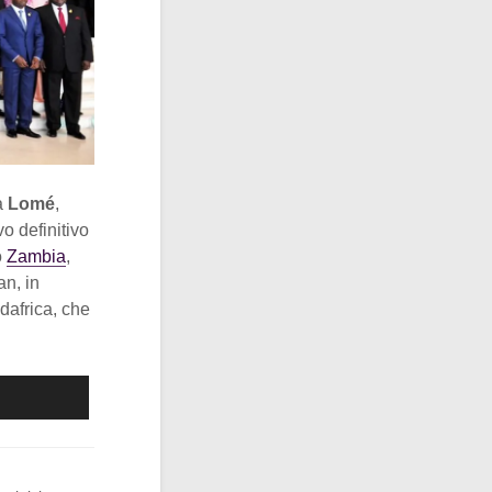
 a
Lomé
,
vo definitivo
o
Zambia
,
an, in
dafrica, che