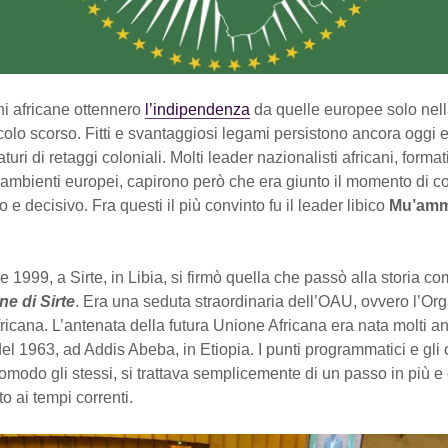
ni africane ottennero
l’indipendenza
da quelle europee solo nel
olo scorso. Fitti e svantaggiosi legami persistono ancora oggi e 
turi di retaggi coloniali. Molti leader nazionalisti africani, forma
n ambienti europei, capirono però che era giunto il momento di 
 e decisivo. Fra questi il più convinto fu il leader libico
Mu’am
re 1999, a Sirte, in Libia, si firmò quella che passò alla storia c
ne di Sirte
. Era una seduta straordinaria dell’OAU, ovvero l’Or
fricana. L’antenata della futura Unione Africana era nata molti ann
l 1963, ad Addis Abeba, in Etiopia. I punti programmatici e gli o
modo gli stessi, si trattava semplicemente di un passo in più e 
 ai tempi correnti.