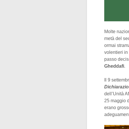
Molte nazio
metà del sec
ormai strama
volentieri i
passo deciso
Gheddafi
.
Il 9 settemb
Dichiarazio
dell’Unità A
25 maggio de
erano grosso
adeguamento