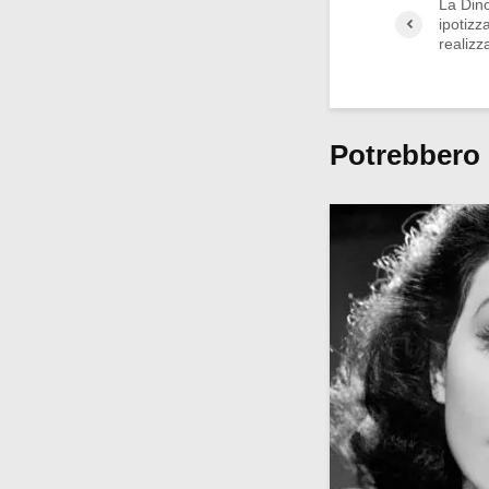
La Dino
ipotizz
realizz
Potrebbero 