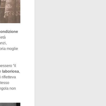
condizione
ietà
nzi,
pria moglie
nessero “il
re
laboriosa
,
 rifletteva
stesso
ngola non