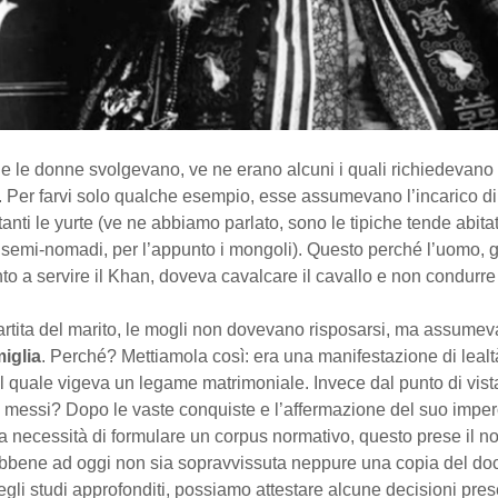
che le donne svolgevano, ve ne erano alcuni i quali richiedevano
o. Per farvi solo qualche esempio, esse assumevano l’incarico di
rtanti le yurte (ve ne abbiamo parlato, sono le tipiche tende abita
 semi-nomadi, per l’appunto i mongoli). Questo perché l’uomo, g
o a servire il Khan, doveva cavalcare il cavallo e non condurre i
rtita del marito, le mogli non dovevano risposarsi, ma assumeva
miglia
. Perché? Mettiamola così: era una manifestazione di lealt
l quale vigeva un legame matrimoniale. Invece dal punto di vista
messi? Dopo le vaste conquiste e l’affermazione del suo impe
a necessità di formulare un corpus normativo, questo prese il n
ebbene ad oggi non sia sopravvissuta neppure una copia del d
egli studi approfonditi, possiamo attestare alcune decisioni pre