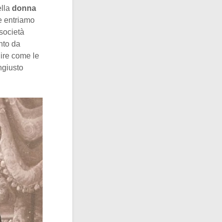
ella
donna
e entriamo
 società
into da
dire come le
ngiusto