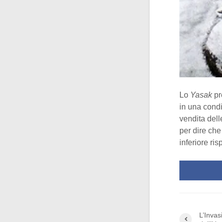
Lo
Yasak
pr
in una condi
vendita dell
per dire che
inferiore ri
L’Inva