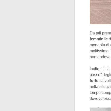
Da tali pre
femminile
d
mongola di a
moltissimo. 
non godeva 
Inoltre ci s
passo” degl
forte
, talvol
nella situaz
tempo compi
doveva esse