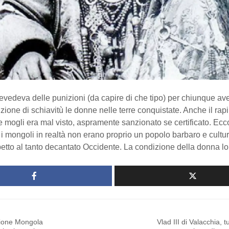
evedeva delle punizioni (da capire di che tipo) per chiunque av
zione di schiavitù le donne nelle terre conquistate. Anche il rap
e mogli era mal visto, aspramente sanzionato se certificato. Ecco,
 i mongoli in realtà non erano proprio un popolo barbaro e cult
spetto al tanto decantato Occidente. La condizione della donna lo
sione Mongola
Vlad III di Valacchia, t