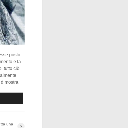
esse posto
imento e la
 tutto ciò
uralmente
 dimostra.
utta una