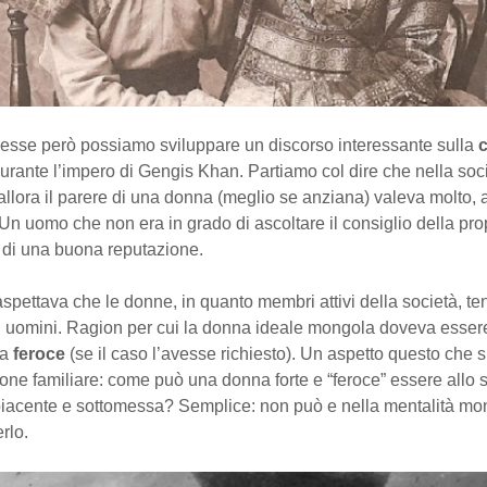
messe però possiamo sviluppare un discorso interessante sulla
urante l’impero di Gengis Khan. Partiamo col dire che nella soc
llora il parere di una donna (meglio se anziana) valeva molto, a
Un uomo che non era in grado di ascoltare il consiglio della pro
di una buona reputazione.
i aspettava che le donne, in quanto membri attivi della società, te
i uomini. Ragion per cui la donna ideale mongola doveva esse
ta
feroce
(se il caso l’avesse richiesto). Un aspetto questo che si
ione familiare: come può una donna forte e “feroce” essere allo 
acente e sottomessa? Semplice: non può e nella mentalità mo
rlo.