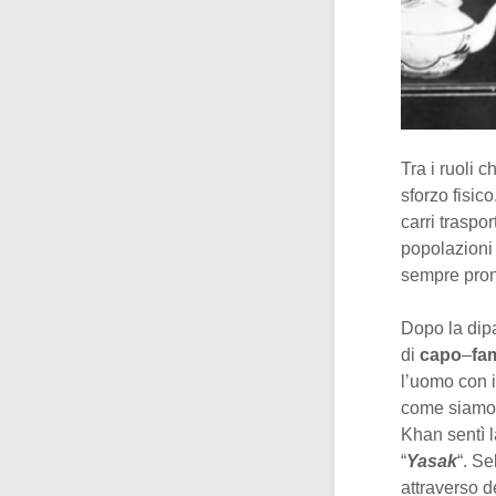
Tra i ruoli 
sforzo fisic
carri traspo
popolazioni
sempre pront
Dopo la dipa
di
capo
–
fa
l’uomo con i
come siamo 
Khan sentì l
“
Yasak
“. S
attraverso d