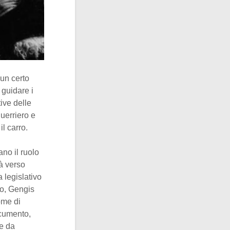
 un certo
 guidare i
tive delle
uerriero e
l carro.
no il ruolo
à verso
 legislativo
ro, Gengis
ome di
ocumento,
se da