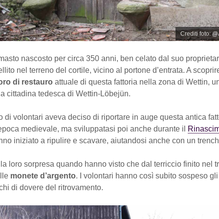
Crediti foto: @
rimasto nascosto per circa 350 anni, ben celato dal suo proprietar
ito nel terreno del cortile, vicino al portone d’entrata. A scoprire 
oro di restauro
attuale di questa fattoria nella zona di Wettin, u
la cittadina tedesca di Wettin-Löbejün.
 di volontari aveva deciso di riportare in auge questa antica fatt
 epoca medievale, ma sviluppatasi poi anche durante il
Rinasci
nno iniziato a ripulire e scavare, aiutandosi anche con un trench
a loro sorpresa quando hanno visto che dal terriccio finito nel 
lle
monete d’argento
. I volontari hanno così subito sospeso gli
hi di dovere del ritrovamento.