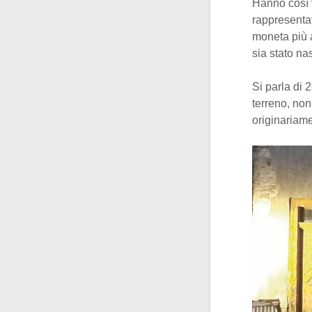
Hanno così v
rappresentav
moneta più a
sia stato na
Si parla di 
terreno, non
originariam