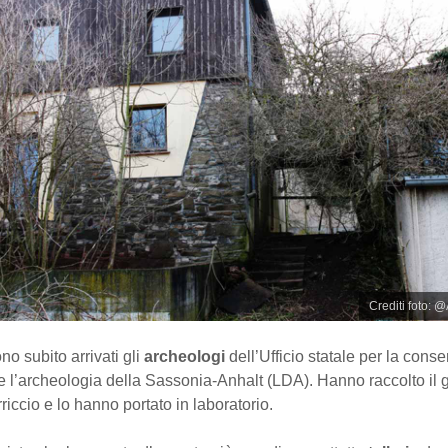
Crediti foto: @
no subito arrivati gli
archeologi
dell’Ufficio statale per la cons
 l’archeologia della Sassonia-Anhalt (LDA). Hanno raccolto il g
riccio e lo hanno portato in laboratorio.