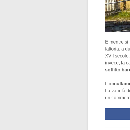
E mentre si
fattoria, a 
XVII secolo.
invece, la c
soffitto ba
L’
occultame
La varietà d
un commercia