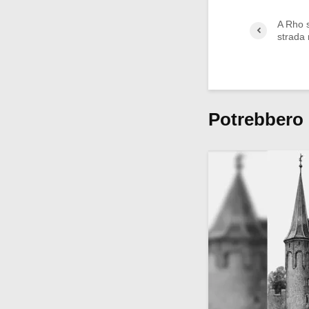
A Rho 
strada
Potrebbero 