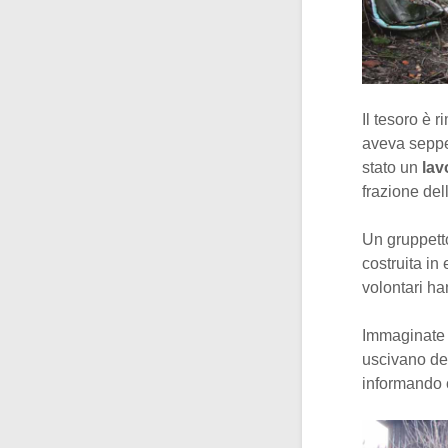
Il tesoro è 
aveva seppell
stato un
lav
frazione del
Un gruppetto
costruita in
volontari ha
Immaginate l
uscivano de
informando c