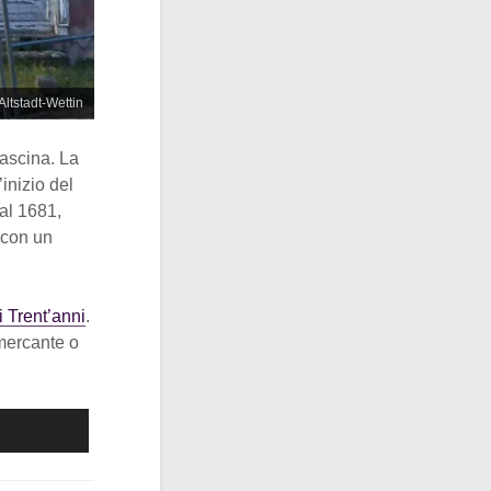
Altstadt-Wettin
cascina. La
inizio del
al 1681,
 con un
 Trent’anni
.
 mercante o