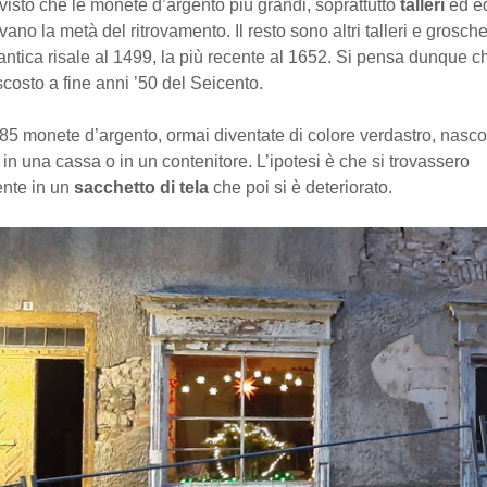
isto che le monete d’argento più grandi, soprattutto
talleri
ed eq
ano la metà del ritrovamento. Il resto sono altri talleri e grosch
ntica risale al 1499, la più recente al 1652. Si pensa dunque ch
scosto a fine anni ’50 del Seicento.
285 monete d’argento, ormai diventate di colore verdastro, nasco
 in una cassa o in un contenitore. L’ipotesi è che si trovassero
ente in un
sacchetto di tela
che poi si è deteriorato.