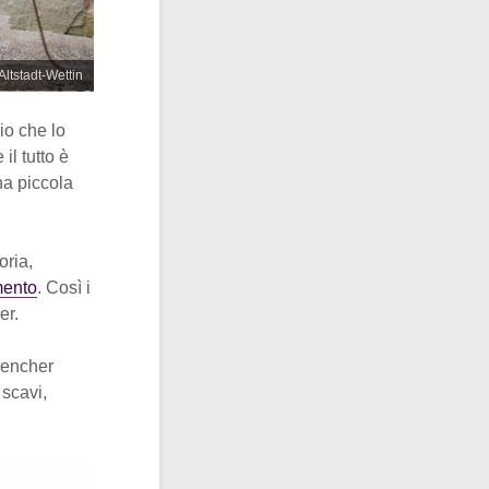
Altstadt-Wettin
io che lo
il tutto è
na piccola
oria,
mento
. Così i
er.
trencher
 scavi,