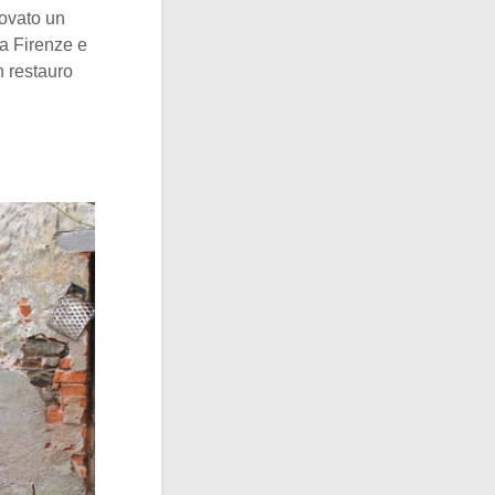
rovato un
da Firenze e
n restauro