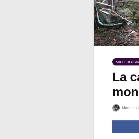
ARCHEOLOGIA
La c
mone
Manuela 