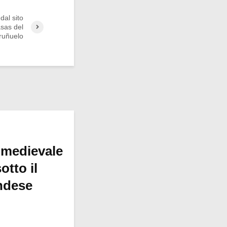
dal sito
asas del
ruñuelo
 medievale
otto il
ndese