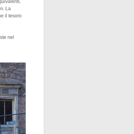
uivalenti,
en. La
e il tesoro
ste nel