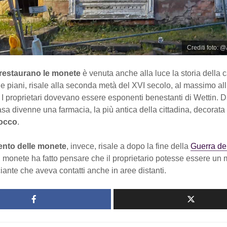
Crediti foto: @
restaurano le monete
è venuta anche alla luce la storia della 
due piani, risale alla seconda metà del XVI secolo, al massimo all’
 I proprietari dovevano essere esponenti benestanti di Wettin. D
asa divenne una farmacia, la più antica della cittadina, decorata
rocco
.
nto delle monete
, invece, risale a dopo la fine della
Guerra dei
i monete ha fatto pensare che il proprietario potesse essere un
nte che aveva contatti anche in aree distanti.