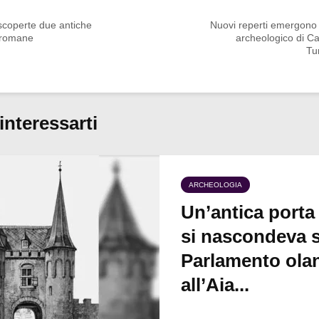
scoperte due antiche
Nuovi reperti emergono 
 romane
archeologico di C
Tu
interessarti
ARCHEOLOGIA
Un’antica porta
si nascondeva s
Parlamento ola
all’Aia...