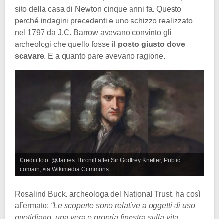
sito della casa di Newton cinque anni fa. Questo
perché indagini precedenti e uno schizzo realizzato
nel 1797 da J.C. Barrow avevano convinto gli
archeologi che quello fosse il
posto giusto dove
scavare
. E a quanto pare avevano ragione.
Crediti foto: @James Thronill after Sir Godfrey Kneller, Public
domain, via Wikimedia Commons
Rosalind Buck, archeologa del National Trust, ha così
affermato:
“Le scoperte sono relative a oggetti di uso
quotidiano, una vera e propria finestra sulla vita