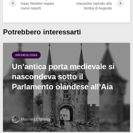
Isaac Newton regala
mausoleo ispirato alla
nuovi reperti
tomba di Augusto
Potrebbero interessarti
ARCHEOLOGIA
Un’antica porta medievale si
nascondeva sotto il
Parlamento olandese all’Aia
Manuela Chimera