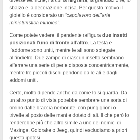
diverse tecniche, fra cui la
filigrana
, la granulazione, lo
sbalzo e la decorazione incisa. Per questo motivo il
gioiello è considerato un
“capolavoro dell’arte
miniaturistica minoica”
.
Come potete vedere, il pendente raffigura
due insetti
posizionati l’uno di fronte all’altro
. La testa e
l’addome sono uniti, mentre le ali sono spiegate
all’indietro. Due zampe di ciascun insetto sembrano
afferrare una serie di perle disposte concentricamente,
mentre tre piccoli dischi pendono dalle ali e dagli
addomi uniti.
Certo, molto dipende anche da come lo si guarda. Da
un altro punto di vista potrebbe sembrare una sorta di
omino dalle braccia nerborute, con pungiglioni o
trivelle al posto delle mani e dotato di ali. Il che però lo
renderebbe più che altro simile a uno dei nemici di
Mazinga, Goldrake o Jeeg, quindi escludiamo a priori
questa ipotesi.