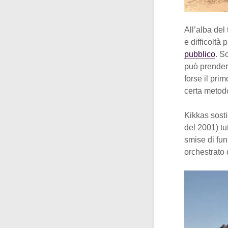
All’alba del
e difficoltà
pubblico
. S
può prendere
forse il pri
certa metod
Kikkas sosti
del 2001) tu
smise di fun
orchestrato