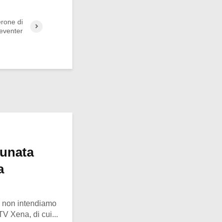
erone di
eventer
tunata
a
o, non intendiamo
 TV Xena, di cui...