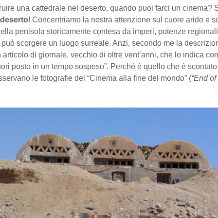
uire una cattedrale nel deserto, quando puoi farci un cinema? S
 deserto
! Concentriamo la nostra attenzione sul cuore arido e s
nella penisola storicamente contesa da imperi, potenze regionali 
i può scorgere un luogo surreale. Anzi, secondo me la descrizio
n articolo di giornale, vecchio di oltre vent’anni, che lo indica c
uori posto in un tempo sospeso”. Perché è quello che è scontat
servano le fotografie del “Cinema alla fine del mondo” (
“End of