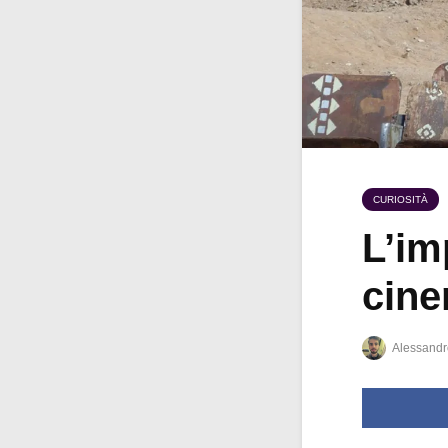
CURIOSITÀ
L’im
cine
Alessandr