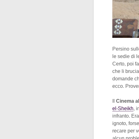
Persino sull
le sedie di 
Certo, poi f
che li bruci
domande che
ecco. Prover
Il
Cinema al
el-Sheikh
, 
infranto. Er
ignoto, forse
recare per ve
alcun proble