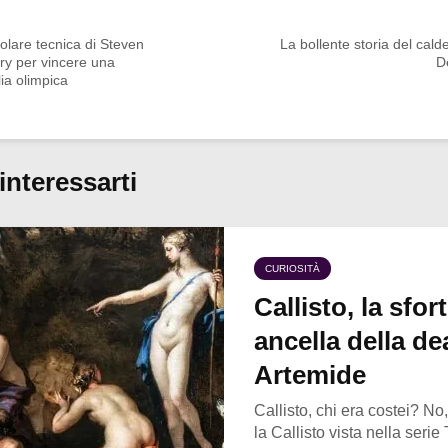
olare tecnica di Steven
La bollente storia del cald
ry per vincere una
D
ia olimpica
interessarti
CURIOSITÀ
Callisto, la sfor
ancella della de
Artemide
Callisto, chi era costei? N
la Callisto vista nella serie