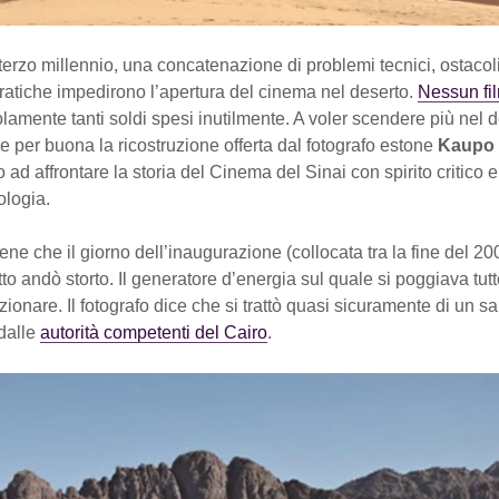
 terzo millennio, una concatenazione di problemi tecnici, ostacoli
 pratiche impedirono l’apertura del cinema nel deserto.
Nessun fi
olamente tanti soldi spesi inutilmente. A voler scendere più nel de
 per buona la ricostruzione offerta dal fotografo estone
Kaupo 
mo ad affrontare la storia del Cinema del Sinai con spirito critico 
ologia.
ene che il giorno dell’inaugurazione (collocata tra la fine del 200
tto andò storto. Il generatore d’energia sul quale si poggiava tutt
zionare. Il fotografo dice che si trattò quasi sicuramente di un s
 dalle
autorità competenti del Cairo
.