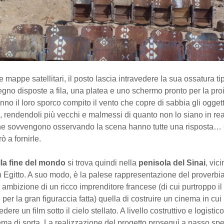
e mappe satellitari, il posto lascia intravedere la sua ossatura ti
legno disposte a fila, una platea e uno schermo pronto per la pro
anno il loro sporco compito il vento che copre di sabbia gli oggetti
a, rendendoli più vecchi e malmessi di quanto non lo siano in rea
 sovvengono osservando la scena hanno tutte una risposta… Q
ò a fornirle.
la fine del mondo
si trova quindi nella
penisola del Sinai
, vic
in Egitto. A suo modo, è la palese rappresentazione del proverbi
a ambizione di un ricco imprenditore francese (di cui purtroppo i
 per la gran figuraccia fatta) quella di costruire un cinema in cui
dere un film sotto il cielo stellato. A livello costruttivo e logistico
ma di sorta. La realizzazione del progetto proseguì a passo spe