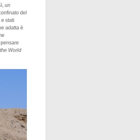
ì, un
confinato del
e stati
ne adatta è
ome
o pensare
 the World