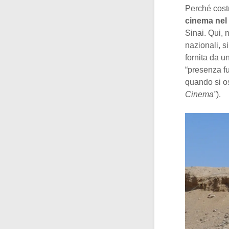
Perché costr
cinema nel
Sinai. Qui, 
nazionali, s
fornita da u
“presenza f
quando si os
Cinema”
).