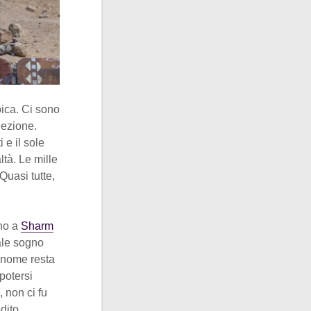
pica. Ci sono
iezione.
 e il sole
ltà. Le mille
uasi tutte,
ino a
Sharm
ale sogno
l nome resta
 potersi
, non ci fu
dito,