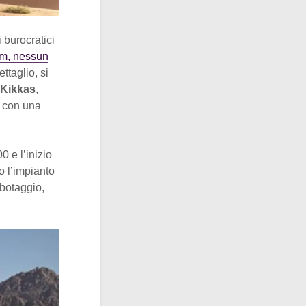
 burocratici
lm, nessun
ttaglio, si
Kikkas
,
e con una
0 e l’inizio
o l’impianto
abotaggio,