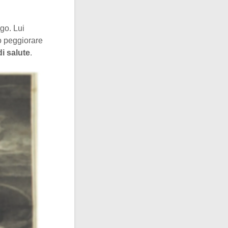
go. Lui
lo peggiorare
i salute
.