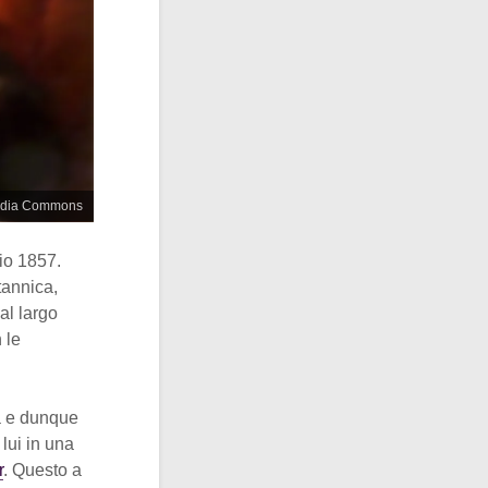
imedia Commons
io 1857.
tannica,
al largo
 le
na e dunque
 lui in una
r
. Questo a