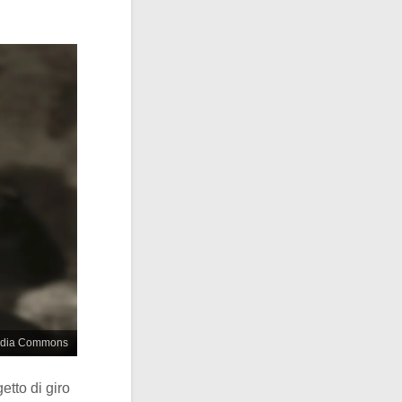
imedia Commons
etto di giro