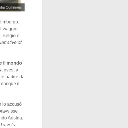
media Commons
Edimburgo.
Il viaggio
, Belgio e
arrative of
e il mondo
a ovest a
le partire da
 nacque il
r lo accusò
pravvisse
ndo Austria,
Travels