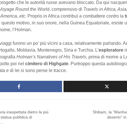
rogetto che le autorità russe avevano bloccato. Da qui nacquero
Voyage Round the World
, comprensivo di
Travels in Africa, Asia
 America, etc.
Proprio in Africa contribuì a combattere contro la
t
r questo motivo, in suo onore, nella Guinea Equatoriale, esiste 
 nome, l’Holman.
i viaggi furono un po’ più vicini a casa, relativamente parlando. An
ogallo, Moldavia, Montenegro, Siria e Turchia. L’
esploratore
ri
biografia
Holman’s Narratives of His Travels
, prima di morire a 
polto poi nel
cimitero di Highgate
. Purtroppo questa autobiogra
ta e di lei si sono perse le tracce.
ria inaspettata dietro la più
Shibam, la “Manhat
 statua pubblica di
deserto” i
a…