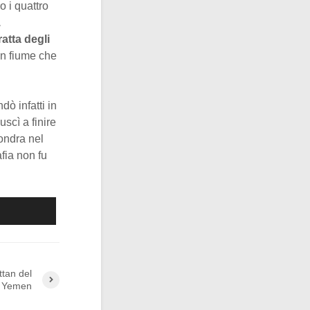
 i quattro
,
ratta degli
un fiume che
dò infatti in
uscì a finire
Londra nel
fia non fu
tan del
n Yemen