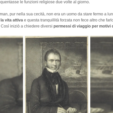
equentasse le funzioni religiose due volte al giorno.
man, pur nella sua cecità, non era un uomo da stare fermo a lun
la vita attiva
e questa tranquillità forzata non fece altro che far
 Così iniziò a chiedere diversi
permessi di viaggio per motivi d