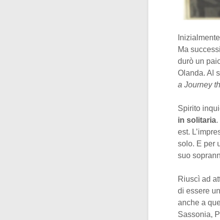
Inizialmente
Ma successi
durò un paio
Olanda. Al s
a Journey th
Spirito inqu
in solitaria
.
est. L’impre
solo. E per 
suo sopran
Riuscì ad at
di essere un
anche a ques
Sassonia, Pr