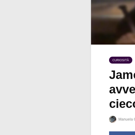
CURIOSITÀ
Jame
avve
ciec
Manuela 