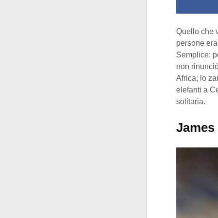
Quello che 
persone er
Semplice: pe
non rinunciò
Africa; lo z
elefanti a C
solitaria.
James 