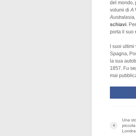
del mondo, p
volumi di
A 
Australasia,
schiavi
. Pe
porta il suo
I suoi ultim
Spagna, Port
la sua auto
1857. Fu se
mai pubblica
Una sto
piccola
Londr