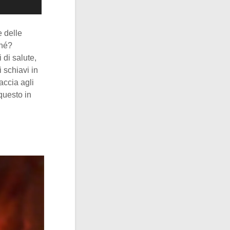
e delle
ché?
di salute,
 schiavi in
accia agli
questo in