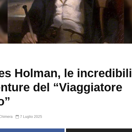
s Holman, le incredibili
nture del “Viaggiatore
o”
Chimera
7 Luglio 2025