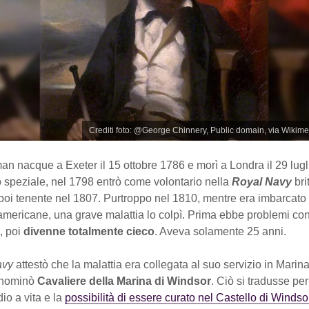
Crediti foto: @George Chinnery, Public domain, via Wik
n nacque a Exeter il 15 ottobre 1786 e morì a Londra il 29 lugl
o speziale, nel 1798 entrò come volontario nella
Royal Navy
bri
oi tenente nel 1807. Purtroppo nel 1810, mentre era imbarcato 
americane, una grave malattia lo colpì. Prima ebbe problemi con
i, poi
divenne totalmente cieco
. Aveva solamente 25 anni.
avy
attestò che la malattia era collegata al suo servizio in Mari
 nominò
Cavaliere della Marina di Windsor
. Ciò si tradusse per
dio a vita e la
possibilità di essere curato nel Castello di Windso