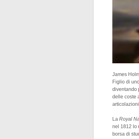
James Holma
Figlio di un
diventando p
delle coste 
articolazion
La
Royal N
nel 1812 lo
borsa di stu