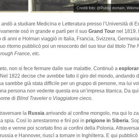
Crediti foto: @Public domain, Wiki
 andò a studiare Medicina e Letteratura presso l’Università di 
vamente osò in grande e partì per il suo
Grand Tour
nel 1819. 
 di anni e Holman viaggiò in Italia, Francia, Svizzera, Germania
uo ritorno pubblicò poi un resoconto del suo tour dal titolo
The N
rough France, etc.
ieto, non si fece fermare dalle sue malattie. Continuò a
esplorar
 Nel 1822 decise che avrebbe fatto il giro del mondo, andando d
sa sarebbe già stata difficile per un gruppo di persone, ma lui vol
una persona non vedente questa era un’impresa titanica. Da qui
nome di
Blind Traveler
o
Viaggiatore cieco
.
traversare la
Russia
arrivando al confine mongolo, ma qui lo za
a spia. Così lo arrestaromo e finì poi in
prigione in Siberia
. So
to e venne poi scortato fino ai confini della Polonia. Attraversa
ussia e Hannover, riuscì a tornare in Inghilterra. E qui pubblicò