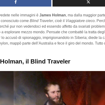
vedete nelle immagini è
James Holman
, ma dalla maggior part
a conosciuto come
Blind Traveler
, cioè il
Viaggiatore cieco
. Per
rché pur non vedendoci ed essendo affetto da svariati problemi 
 a esplorare mezzo mondo. Pensate che combatté la tratta degli
ar lo accusò di spionaggio, imprigionandolo in Siberia; diede la c
eylon, mappò parte dell’Australia e fece il giro del mondo. Tutto 
Holman, il Blind Traveler