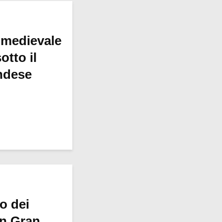
 medievale
otto il
ndese
ro dei
in Gran