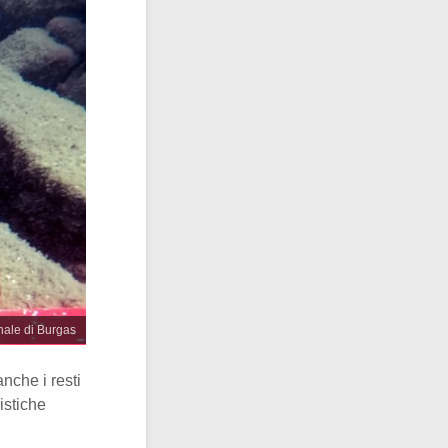
nale di Burgas
nche i resti
ristiche