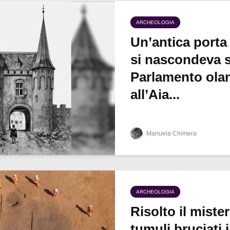
ARCHEOLOGIA
Un’antica porta
si nascondeva s
Parlamento ola
all’Aia...
Manuela Chimera
ARCHEOLOGIA
Risolto il miste
tumuli bruciati 