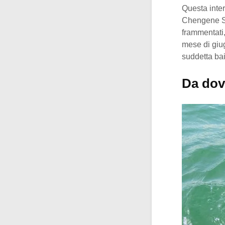
Questa inter
Chengene Sk
frammentati,
mese di giug
suddetta bai
Da dove