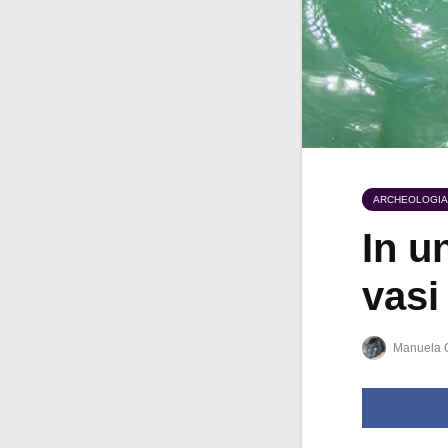
ARCHEOLOGIA
In u
vasi
Manuela 