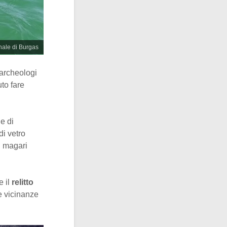
nale di Burgas
i archeologi
to fare
e di
di vetro
, magari
e il
relitto
le vicinanze