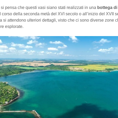
i pensa che questi vasi siano stati realizzati in una
bottega di
el corso della seconda metà del XVI secolo o all’inizio del XVII s
si attendono ulteriori dettagli, visto che ci sono diverse zone
re esplorate.