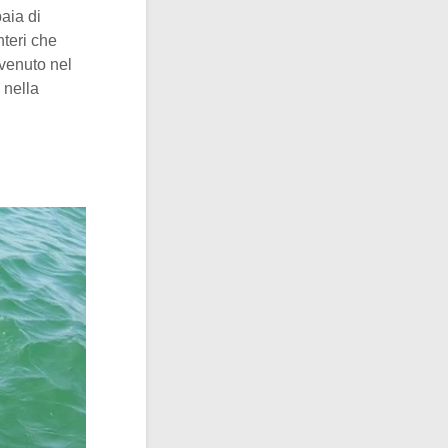
aia di
interi che
vvenuto nel
 nella