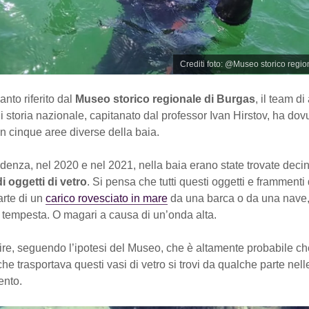
Crediti foto: @Museo storico regio
to riferito dal
Museo storico regionale di Burgas
, il team d
 storia nazionale, capitanato dal professor Ivan Hirstov, ha dovu
n cinque aree diverse della baia.
denza, nel 2020 e nel 2021, nella baia erano state trovate decin
i oggetti di vetro
. Si pensa che tutti questi oggetti e frammenti 
arte di un
carico rovesciato in mare
da una barca o da una nave
 tempesta. O magari a causa di un’onda alta.
dire, seguendo l’ipotesi del Museo, che è altamente probabile ch
che trasportava questi vasi di vetro si trovi da qualche parte nel
ento.