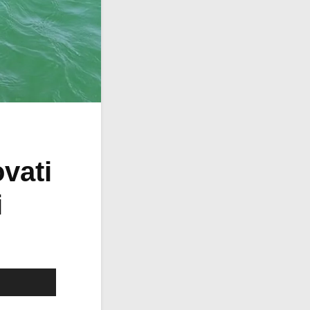
ovati
i