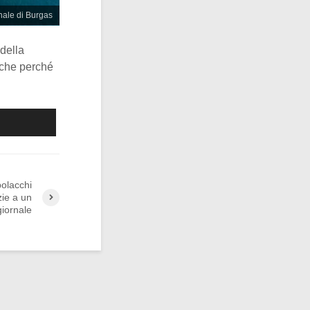
nale di Burgas
 della
nche perché
polacchi
zie a un
giornale