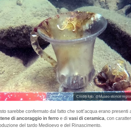
Crediti foto: @Museo storico regio
uesto sarebbe confermato dal fatto che sott’acqua erano presenti a
tene di ancoraggio in ferro
e di
vasi di ceramica
, con caratte
produzione del tardo Medioevo e del Rinascimento.