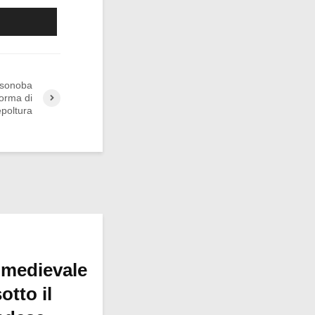
Ossonoba
forma di
epoltura
 medievale
otto il