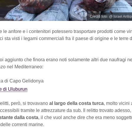
Crediti foto: @ Israel Antiq
 le anfore e i contenitori potessero trasportare prodotti come vin
e ci sta visti i legami commerciali fra il paese di origine e le terre 
oi aggiunto che finora erano noti solamente altri due naufragi n
nzo nel Mediterraneo:
ca di Capo Gelidonya
e di Uluburun
elitti, però, si trovavano
al largo della costa turca
, molto vicini 
cessibili tramite le attrezzature da sub. Il relitto trovato adesso,
stante dalla costa
, il che vuol anche dire che era meno soggett
delle correnti marine.