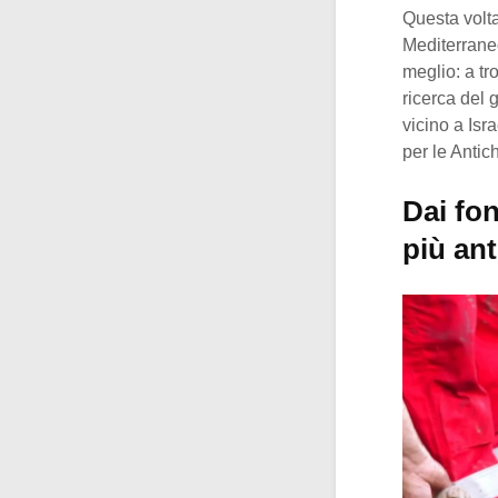
Questa volta
Mediterraneo
meglio: a tr
ricerca del 
vicino a Isr
per le Antich
Dai fon
più ant