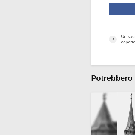
Un sacr
copert
Potrebbero 