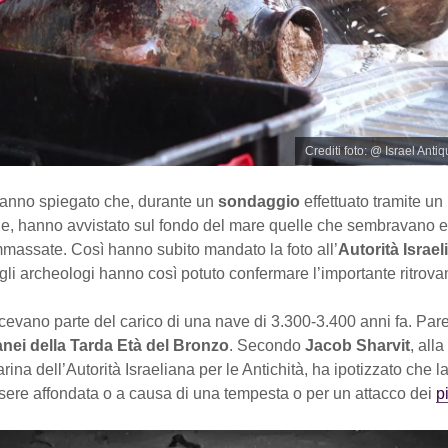
Crediti foto: @ Israel Antiq
 hanno spiegato che, durante un
sondaggio
effettuato tramite un
e, hanno avvistato sul fondo del mare quelle che sembravano e
massate. Così hanno subito mandato la foto all’
Autorità Israel
gli archeologi hanno così potuto confermare l’importante ritrov
cevano parte del carico di una nave di 3.300-3.400 anni fa. Pare c
nei della Tarda Età del Bronzo
. Secondo
Jacob Sharvit
, all
arina dell’Autorità Israeliana per le Antichità, ha ipotizzato che l
sere affondata o a causa di una tempesta o per un attacco dei
pi