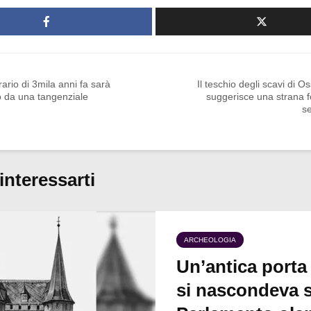
ario di 3mila anni fa sarà
Il teschio degli scavi di 
o da una tangenziale
suggerisce una strana 
s
interessarti
ARCHEOLOGIA
Un’antica porta
si nascondeva s