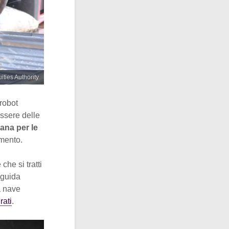
uities Authority
 robot
ssere delle
iana per le
amento.
he si tratti
a guida
a nave
rati
.