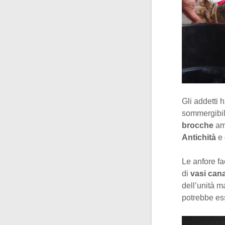
Gli addetti
sommergibil
brocche
am
Antichità
e 
Le anfore fa
di
vasi cana
dell’unità m
potrebbe es