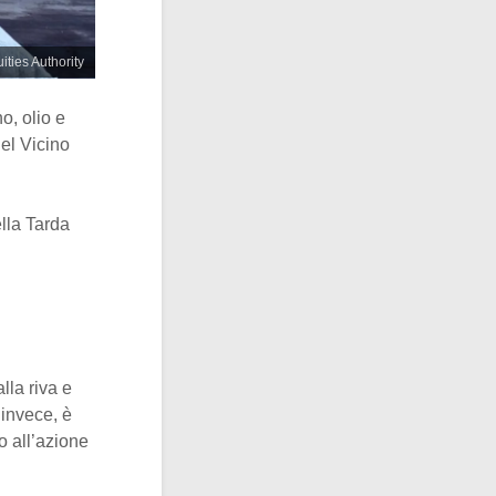
uities Authority
o, olio e
del Vicino
ella Tarda
alla riva e
 invece, è
o all’azione