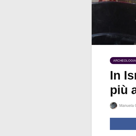
ARCHEOLOGIA
In Is
più 
Manuela 