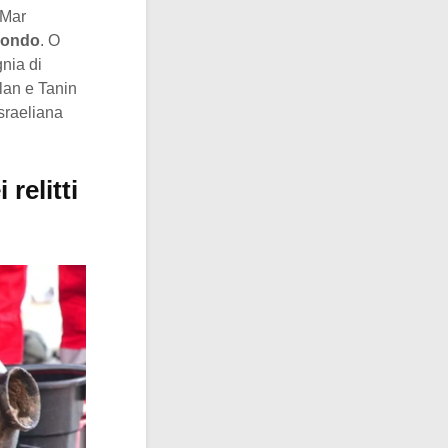
 Mar
 mondo
. O
gnia di
lan e Tanin
Israeliana
relitti