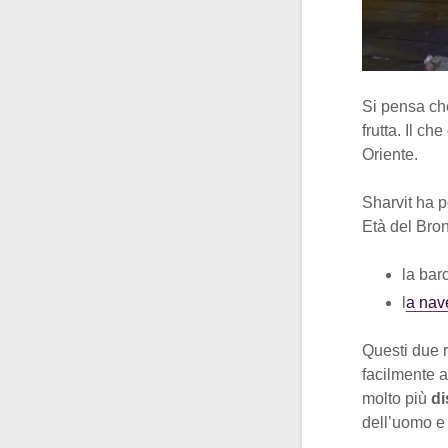
Si pensa che
frutta. Il ch
Oriente.
Sharvit ha p
Età del Bro
la bar
l
a nav
Questi due r
facilmente ac
molto più
di
dell’uomo e 