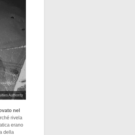
uities Authority
rovato nel
rché rivela
ratica erano
a della