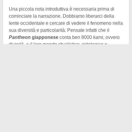
Una piccola nota introduttiva è necessaria prima di
cominciare la narrazione. Dobbiamo liberarci della
lente occidentale e cercare di vedere il fenomeno nella
sua diversità e particolarità. Pensate infatti che il
Pantheon
giapponese
conta ben 8000
kami
, ovvero
divinità, e il loro mondo ritualistico, mitologico e
cultuale è totalmente differente dal nostro. Buona
lettura a voi!
In un tempo molto remoto, il “tempo altro” del mito, gli
dei generarono
Izanami e Izanagi
. La prima era una
divinità femminile, il secondo una divinità maschile. Il
loro compito era quello di creare la terra, e come in
molti altri casi nella
mitologia
, anch’essi ebbero un
piccolo aiutino. Gli venne fornita
Amanonuhoko
,
letteralmente “
Albarda Celeste della Palude
“. Non gli
restava che compiere il loro dovere allora.