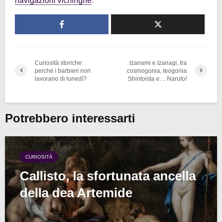
navigazioni vichinghe
.
Curiosità storiche:
Izanami e Izanagi, tra
perché i barbieri non
cosmogonia, teogonia
lavorano di lunedì?
Shintoista e… Naruto!
Potrebbero interessarti
CURIOSITÀ
Callisto, la sfortunata ancella
della dea Artemide