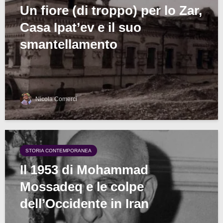
Un fiore (di troppo) per lo Zar,
Casa Ipat’ev e il suo
smantellamento
Nicola Comerci
STORIA CONTEMPORANEA
Il 1953 di Mohammad
Mossadeq e le colpe
dell’Occidente in Iran