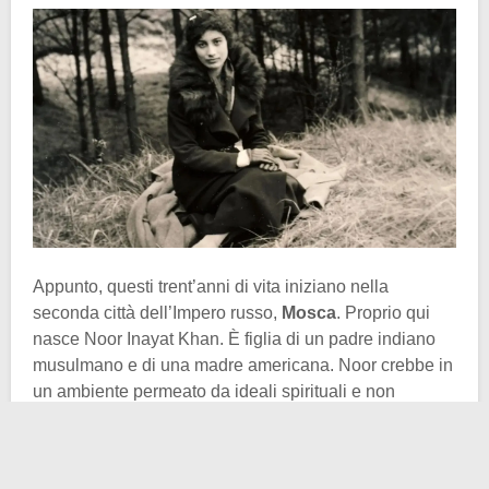
Appunto, questi trent’anni di vita iniziano nella
seconda città dell’Impero russo,
Mosca
. Proprio qui
nasce Noor Inayat Khan. È figlia di un padre indiano
musulmano e di una madre americana. Noor crebbe in
un ambiente permeato da ideali spirituali e non
violenti. Dopo un primo trasferimento a
Londra
allo
scoppio della Grande Guerra, la famiglia si stabilì nei
pressi di
Parigi
nel 1920, dove la giovane studiò