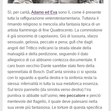
Sì, per carità,
Adamo ed Eva
sono lì, come è presente
tutta la raffigurazione veterotestamentaria. Tuttavia il
rimando religioso si mescola alla fantasia tipica di un
artista fiammingo di fine Quattrocento. La commistione
è già sinonimo di capolavoro. Giù di lussuria, sfarzo
sessuale, gelosia, peccato e pena; gufi che dagli
angoli del Trittico indicano la strada ideale della
malvagità e della perdizione, seguendo il dato
allegorico di cui abbiamo contezza documentale. Il
caro buon vecchio Dante sarebbe stato fiero della
spennellata di Bosch. Dall’anta sinistra ci si sposta
con lo sguardo a quella destra e la sinfonia resta la
stessa: infernalità in tutta la sua metaforica essenza.
Sul terzo pannello (da sinistra verso destra) l’ira
punitiva si abbatte sull’uomo,
reo peccatore
e perciò
meritevole del flagello, il quale deve palesarsi nella
sua veste più fantasiosa. Le torture di questa specifica