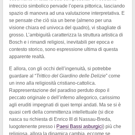
intreccio simbolico pervade l’opera pittorica, lasciando
spazio di manovra ad una valutazione interpretativa. E
se pensate che ciò sia un bene (almeno per una
visione chiara ed univoca del quadro), vi sbagliate di
grosso. L’ambiguità caratterizza la struttura artistica di
Bosch e i rimandi religiosi, inevitabili per epoca e
contesto storico, sono espressione ultima di questa
apparente realtà.
E allora, con gli occhi dell’ingenuità, si potrebbe
guardare al “
Trittico del Giardino delle Delizie
” come
un inno alla religiosità cristiano-cattolica.
Rappresentazione del paradiso perduto dopo il
peccato originale o dell’inferno allegorico, carissimo
agli eruditi impegnati di quei tempi andati. Ma se si è
quasi certi della committenza intellettuale (si dice
nasca su richiesta di Enrico III di Nassau-Breda,
luogotenente presso i
Paesi Bassi asburgici
) più che
religiosa, allora la dinamica cambia, eccome se