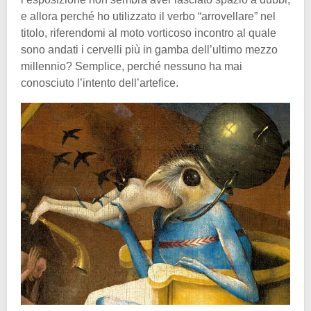
e allora perché ho utilizzato il verbo “arrovellare” nel
titolo, riferendomi al moto vorticoso incontro al quale
sono andati i cervelli più in gamba dell’ultimo mezzo
millennio? Semplice, perché nessuno ha mai
conosciuto l’intento dell’artefice.