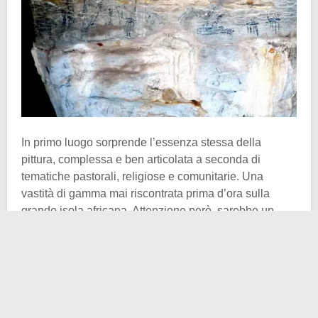
In primo luogo sorprende l’essenza stessa della
pittura, complessa e ben articolata a seconda di
tematiche pastorali, religiose e comunitarie. Una
vastità di gamma mai riscontrata prima d’ora sulla
grande isola africana. Attenzione però, sarebbe un
grave errore soffermarsi al solo dato “quantitativo”. Ciò
che si evince dalle ipotesi speculative dei ricercatori
(ci tengo a sottolineare l’aggettivo “speculativo” onde
evitare fraintendimenti) è di notevole caratura. L’arte
rupestre presente tra i cunicoli della
grotta di
Andriamamelo
potrebbe essere un punto di