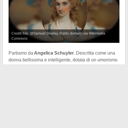
Crediti foto: @Samuel Shelley, Public domain, via Wikimedia
Commons
Partiamo da
Angelica Schuyler
. Descritta come una
donna bellissima e intelligente, dotata di un umorismo
estremamente tagliente, sappiamo che intrattenne una
corrispondenza con parecchi dei Padri Fondatori, fra
cui anche
George Washington
e il
Marchese de
Lafayette
.
Ammirata da molti uomini, probabilmente il suo fan più
famoso fu
Alexander Hamilton
. Che però era anche
suo
cognato
. Ma facciamo un passo indietro. Angelica
aveva delle inclinazioni tanto romantiche quanto
teatrali.