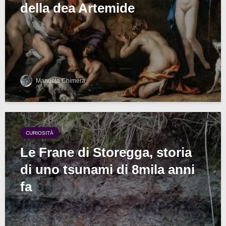
della dea Artemide
Manuela Chimera
CURIOSITÀ
Le Frane di Storegga, storia
di uno tsunami di 8mila anni
fa