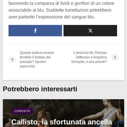
favorendo la comparsa di lividi e gonfiori di un colore
associabile al blu. Suddette tumefazioni potrebbero
aver partorito l’espressione del sangue blu.
Quanto poteva essere
L’amicizia fra Thomas
terribile il Natale del
Jefferson e Angelica
passato? Spoiler:
Schuyler, o era amore?
parecchio
Potrebbero interessarti
CURIOSITÀ
Callisto, la sfortunata ancella