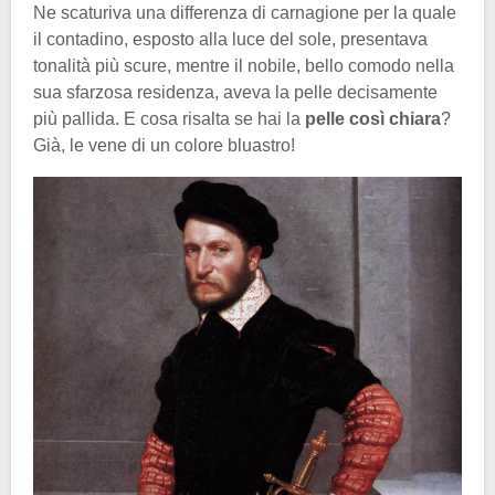
Ne scaturiva una differenza di carnagione per la quale
il contadino, esposto alla luce del sole, presentava
tonalità più scure, mentre il nobile, bello comodo nella
sua sfarzosa residenza, aveva la pelle decisamente
più pallida. E cosa risalta se hai la
pelle così chiara
?
Già, le vene di un colore bluastro!