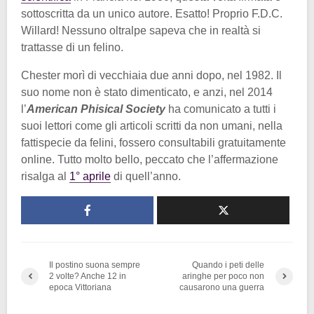
sottoscritta da un unico autore. Esatto! Proprio F.D.C.
Willard! Nessuno oltralpe sapeva che in realtà si
trattasse di un felino.
Chester morì di vecchiaia due anni dopo, nel 1982. Il
suo nome non è stato dimenticato, e anzi, nel 2014
l’
American Phisical Society
ha comunicato a tutti i
suoi lettori come gli articoli scritti da non umani, nella
fattispecie da felini, fossero consultabili gratuitamente
online. Tutto molto bello, peccato che l’affermazione
risalga al
1° aprile
di quell’anno.
Il postino suona sempre
Quando i peti delle
2 volte? Anche 12 in
aringhe per poco non
epoca Vittoriana
causarono una guerra