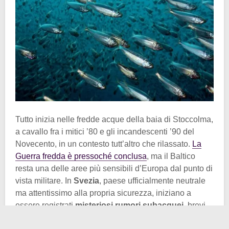
Tutto inizia nelle fredde acque della baia di Stoccolma,
a cavallo fra i mitici ’80 e gli incandescenti ’90 del
Novecento, in un contesto tutt’altro che rilassato.
La
Guerra fredda è pressoché conclusa
, ma il Baltico
resta una delle aree più sensibili d’Europa dal punto di
vista militare. In
Svezia
, paese ufficialmente neutrale
ma attentissimo alla propria sicurezza, iniziano a
essere registrati
misteriosi rumori subacquei
, brevi
impulsi acustici ripetuti, simili a un ticchettio metallico,