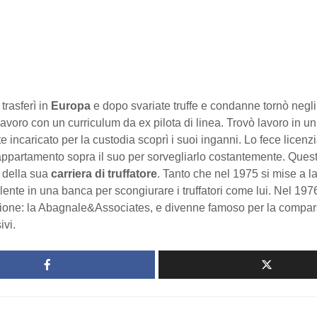
 trasferì in
Europa
e dopo svariate truffe e condanne tornò negli 
avoro con un curriculum da ex pilota di linea. Trovò lavoro in un
e incaricato per la custodia scoprì i suoi inganni. Lo fece licenzi
appartamento sopra il suo per sorvegliarlo costantemente. Ques
e della sua
carriera di truffatore
. Tanto che nel 1975 si mise a l
nte in una banca per scongiurare i truffatori come lui. Nel 197
ione: la Abagnale&Associates, e divenne famoso per la compars
ivi.