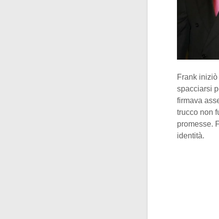
Frank iniziò
spacciarsi p
firmava asse
trucco non f
promesse. F
identità.