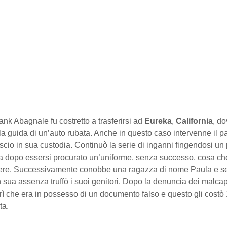
nk Abagnale fu costretto a trasferirsi ad
Eureka
,
California
, do
la guida di un’auto rubata. Anche in questo caso intervenne il 
lascio in sua custodia. Continuò la serie di inganni fingendosi un 
ea dopo essersi procurato un’uniforme, senza successo, cosa che
cere. Successivamente conobbe una ragazza di nome Paula e s
 sua assenza truffò i suoi genitori. Dopo la denuncia dei malcapi
rì che era in possesso di un documento falso e questo gli costò 
ta.