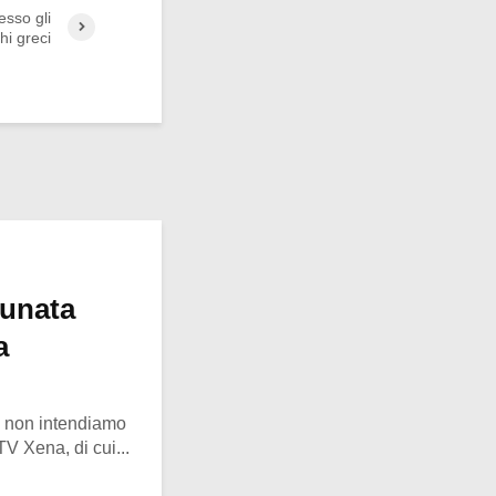
esso gli
hi greci
tunata
a
o, non intendiamo
 TV Xena, di cui...