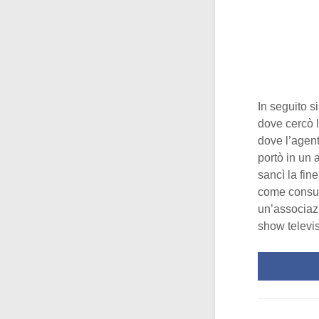
In seguito si
dove cercò l
dove l’agent
portò in un 
sancì la fin
come consule
un’associaz
show televis