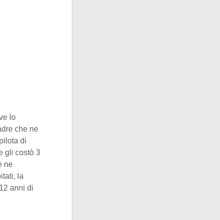
ve lo
padre che ne
pilota di
 gli costò 3
e ne
tati, la
12 anni di