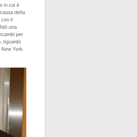
 in cui è
 causa della
 con il
ffidò una
 ricambi per
o, riguardo
 a New York.