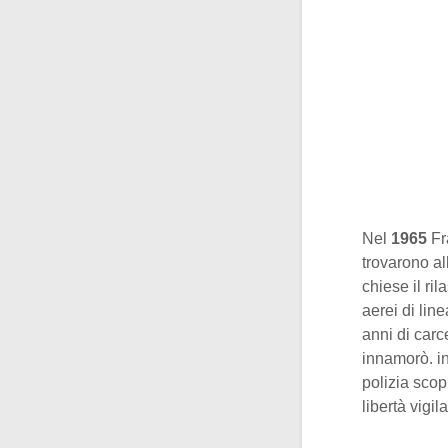
Nel
1965
Fra
trovarono al
chiese il ri
aerei di lin
anni di car
innamorò. in
polizia scop
libertà vigila