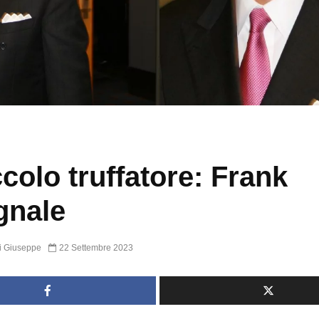
iccolo truffatore: Frank
gnale
i Giuseppe
22 Settembre 2023