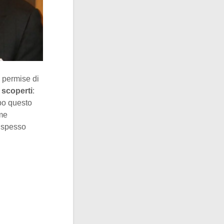
i permise di
 scoperti
:
ppo questo
mme
ò spesso