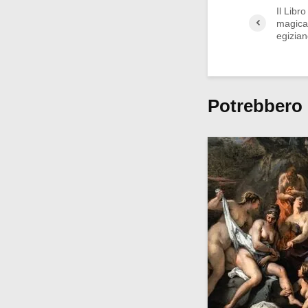
Il Libr
magica 
egizia
Potrebbero 