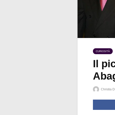
CURIOSITÀ
Il p
Aba
Christia D