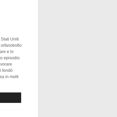
Stati Uniti
 orfanotrofio
are e lo
to episodio
avorare
6 fondò
a in molti