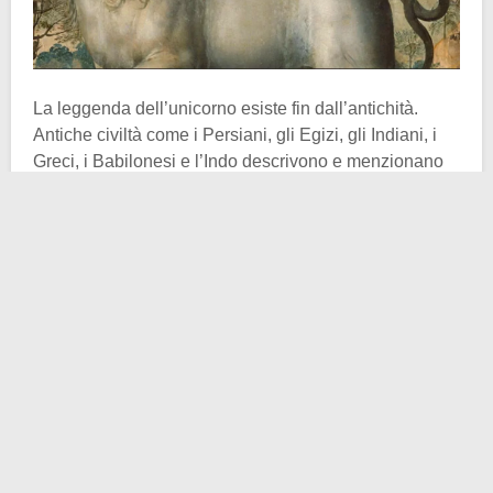
La leggenda dell’unicorno esiste fin dall’antichità.
Antiche civiltà come i Persiani, gli Egizi, gli Indiani, i
Greci, i Babilonesi e l’Indo descrivono e menzionano
una creatura simile a questo particolare animale , che
spesso viene definita dotata di capacità magiche.
Anche la Bibbia fa riferimento a un animale chiamato
re’em, che in seguito gli studiosi hanno associato al
cavallo alato. L’associazione della
Scozia
con
l’unicorno deriva dalle sue antiche radici celtiche.
Infatti, la mitologia celtica associava questo animale
all’innocenza e alla purezza, ma anche all’orgoglio,
all’audacia e alla cavalleria. In molte culture questi si
collegava anche alla luna e a poteri taumaturgici.