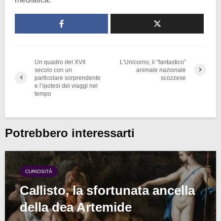
Un quadro del XVII
L’Unicorno, il ”fantastico”
secolo con un
animale nazionale
particolare sorprendente
scozzese
e l’ipotesi dei viaggi nel
tempo
Potrebbero interessarti
CURIOSITÀ
Callisto, la sfortunata ancella
della dea Artemide