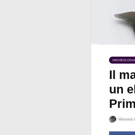
ARCHEOLOGIA
Il m
un e
Prim
Manuela 