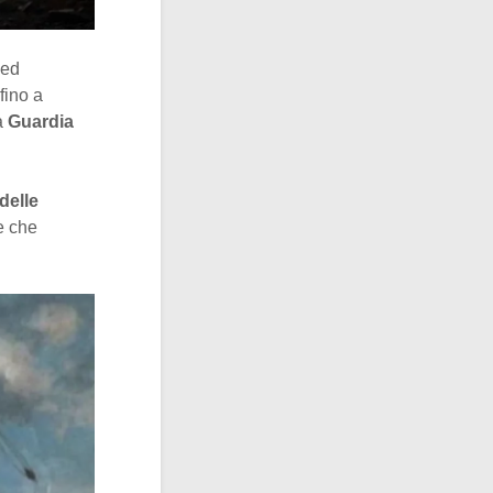
 ed
fino a
la
Guardia
delle
e che