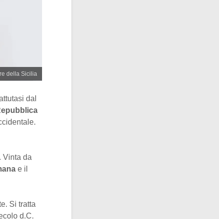
e della Sicilia
ttutasi dal
Repubblica
ccidentale.
. Vinta da
omana
e il
. Si tratta
secolo d.C.