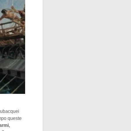
 subacquei
empo queste
armi,