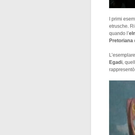
I primi esem
etrusche. Ri
quando l’
el
Pretoriana
L’esemplare 
Egadi
, quel
rappresentò 