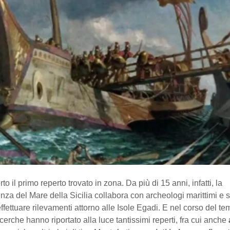
o il primo reperto trovato in zona. Da più di 15 anni, infatti, la
za del Mare della Sicilia collabora con archeologi marittimi e
effettuare rilevamenti attorno alle Isole Egadi. E nel corso del t
icerche hanno riportato alla luce tantissimi reperti, fra cui anche