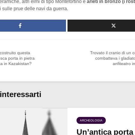
ceramiche, altri elmi di tipo Montefortino e
arieti in bronzo (i rost
i sulle prue delle navi da guerra.
costruito questa
Trovato il cranio di un 
sca porta in pietra
combatteva i gladiato
a in Kazakistan?
anfiteatro i
interessarti
ARCHEOLOGIA
Un’antica porta