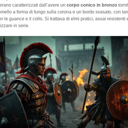
erano caratterizzati dall’avere un
corpo conico in bronzo
torni
mello a forma di fungo sulla corona e un bordo svasato, con tan
r le guance e il collo. Si trattava di elmi pratici, assai resistenti
lizzare in serie.