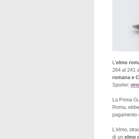
L’
elmo rom
264 al 241 a
romana e C
Spoiler:
vins
La Prima Gue
Roma, ebbe 
pagamento d
L’elmo, stra
di un
elmo d