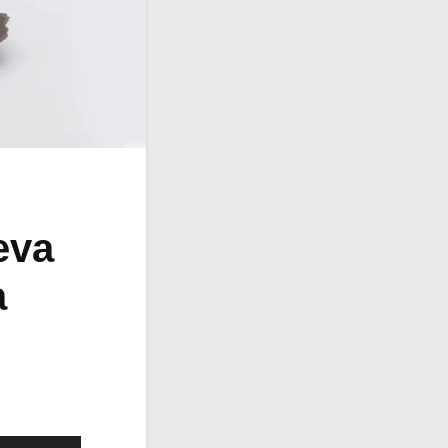
eva
a