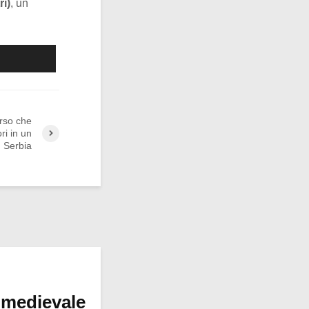
ri)
, un
orso che
ri in un
n Serbia
 medievale