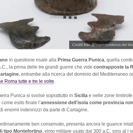
Crediti foto: @Soprintendenza del Mar
ano
in questione risale alla
Prima Guerra Punica
, quella comba
.C., la prima delle tre grandi guerre che vide
contrapposte la 
artagine
, entrambe alla ricerca del dominio del Mediterraneo o
e Roma tutte e tre le volte
.
rra Punica si svolse soprattutto in
Sicilia
e nelle zone limitrofe
come esito finale l’
annessione dell’isola come provincia r
i enormi indennizzi da parte di Cartagine.
ordinariamente ben conservato, presenta ancora le guance intatte
i tipo Montefortino
, elmo militare usato dal 300 a.C. sino al I 