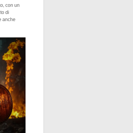
to, con un
to di
 e anche